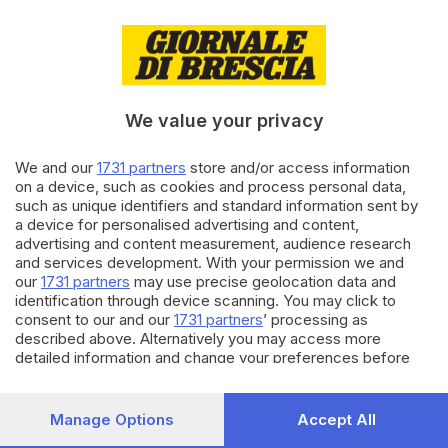
13.12.2019
AMBIENTE
Cambiamento climatico, tavola
rotonda con gli ingegneri
We value your privacy
We and our
1731 partners
store and/or access information
10.11.2019
GDB & FUTURA
on a device, such as cookies and process personal data,
Medici e ingegneri, italiana la
such as unique identifiers and standard information sent by
prima laurea al mondo
a device for personalised advertising and content,
advertising and content measurement, audience research
and services development. With your permission we and
our
1731 partners
may use precise geolocation data and
Carica altri articoli
identification through device scanning. You may click to
consent to our and our
1731 partners
’ processing as
described above. Alternatively you may access more
detailed information and change your preferences before
consenting or to refuse consenting. Please note that some
processing of your personal data may not require your
consent, but you have a right to object to such processing.
Manage Options
Accept All
Your preferences will apply to this website only. You can