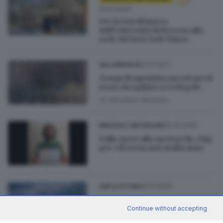
23.01.2024
Per la tesi di laurea
dall’Università di Brescia alla
sede del New York Times
02.12.2021
VALCAMONICA
Tempi di ripristino incerti per il
treno deragliato a Cedegolo
di
Salvatore Montillo
10.05.2020
BRESCIA E HINTERLAND
Dallo sport allo spettacolo, i big
per «Brescia non molla mai»
22.01.2020
GDB & FUTURA
La startup che con 256 milioni di
dati monitora neve e ghiacciai
Continue without accepting