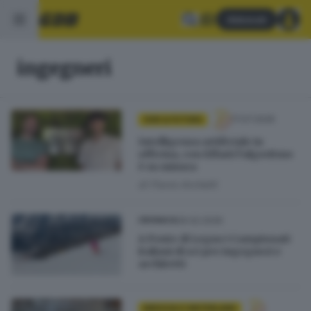
Abbonati
ingegneri
17.07.2026
GDB & FUTURA
Intelligenza artificiale in
officina, con EffaAI l’algoritmo
è su misura
di
Flavio Archetti
26.02.2026
CRONACA
A Ponte di Legno i Campionati
italiani di sci per ingegneri e
architetti
BRESCIA E HINTERLAND