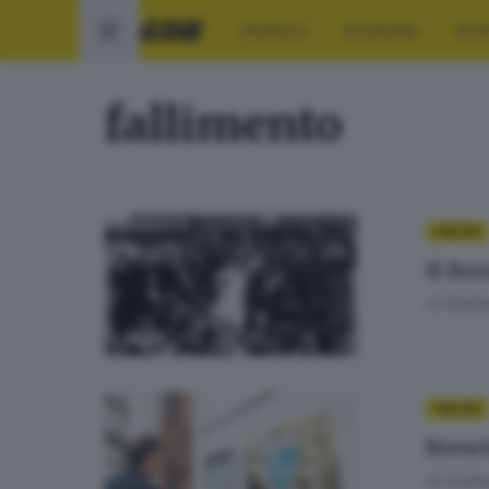
CRONACA
ECONOMIA
SPO
fallimento
CALCIO
Il Bre
di
Andrea
CALCIO
Bresc
di
Andrea