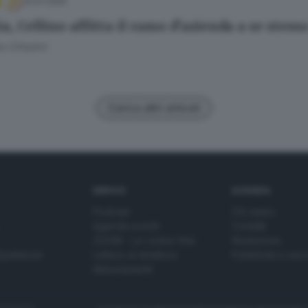
31.07.2025
a, Cellino affitta il ramo d’azienda a se stess
 Cittadini
Carica altri articoli
SERVIZI
AZIENDA
Podcast
Chi siamo
Agenda eventi
Contatti
ZOOM - Le vostre foto
Redazione
Spettacoli
Lettere al direttore
Pubblicità e nec
Abbonamenti