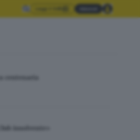
Leggi il GdB
Abbonati
tra centenaria
«Club insolvente»