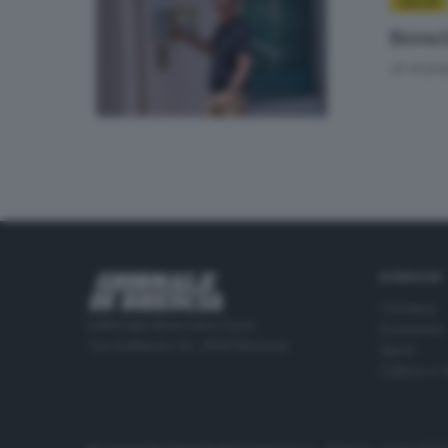
CALCIO
Bresci
di
Andrea
RUBRICHE
Cronaca
Editoriale Bresciana S.p.A.
Economia
Via Solferino 22, 25121 Brescia
Sport
Cultura e 