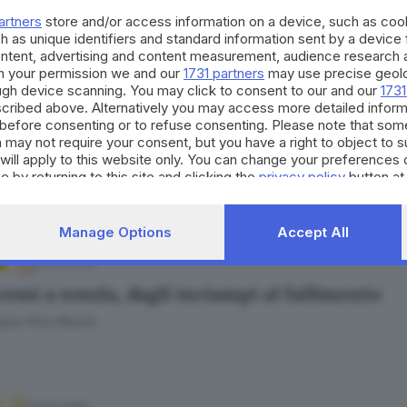
erto boccia il piano di Cellino: «Mancano buo
artners
store and/or access information on a device, such as co
 Cittadini
h as unique identifiers and standard information sent by a device
ontent, advertising and content measurement, audience research 
h your permission we and our
1731 partners
may use precise geolo
ough device scanning. You may click to consent to our and our
1731
cribed above. Alternatively you may access more detailed infor
15.12.2025
A
before consenting or to refuse consenting. Please note that som
t in bancarotta: il creatore di Roomba passa a
 may not require your consent, but you have a right to object to 
will apply to this website only. You can change your preferences 
e by returning to this site and clicking the
privacy policy
button at
Manage Options
Accept All
03.10.2025
cessi a scuola, dagli inciampi al fallimento
ppe Pino Maiolo