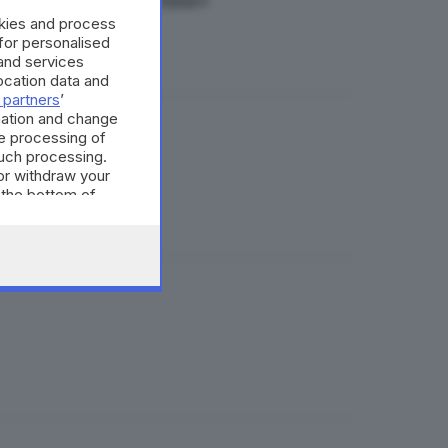
na fede e correttezza»
okies and process
 for personalised
and services
cation data and
 partners
’
mation and change
e processing of
i cinesi
such processing.
or withdraw your
 the bottom of