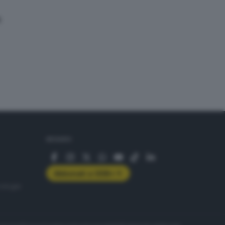
o
SEGUICI
Abbonati a GDB+
rologie