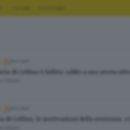
RT
CULTURA
FOTO E VIDEO
29.07.2026
scia di Cellino è fallito: addio a una storia ul
 Cittadini
29.07.2026
ia di Cellino, le motivazioni della sentenza: 
 Cittadini