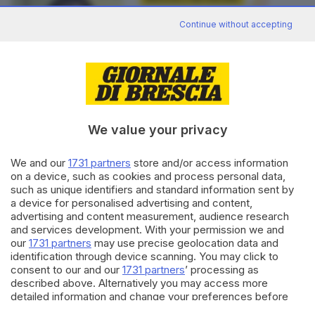
02.02.2023
Continue without accepting
Regionali, Apostoli: «Stop a
Piano Cave e nuove discariche.
Sull’ambiente serve una vera
svolta»
di
Davide Bacca
12.11.2022
GDB & FUTURA
We value your privacy
La startup NetZero aiuta le
aziende a certificare la
We and our
1731 partners
store and/or access information
sostenibilità
on a device, such as cookies and process personal data,
such as unique identifiers and standard information sent by
a device for personalised advertising and content,
24.02.2021
GDB & FUTURA
advertising and content measurement, audience research
Economia circolare,
and services development. With your permission we and
reinventare il mondo non è più
our
1731 partners
may use precise geolocation data and
un optional
identification through device scanning. You may click to
consent to our and our
1731 partners
’ processing as
described above. Alternatively you may access more
Carica altri articoli
detailed information and change your preferences before
consenting or to refuse consenting. Please note that some