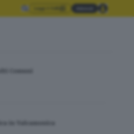
Leggi il GdB
Abbonati
molti Comuni
rica in Valcamonica