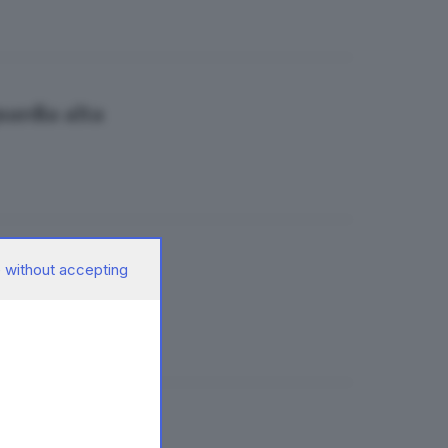
uardia alta
 without accepting
ferme a Brescia
o la siccità