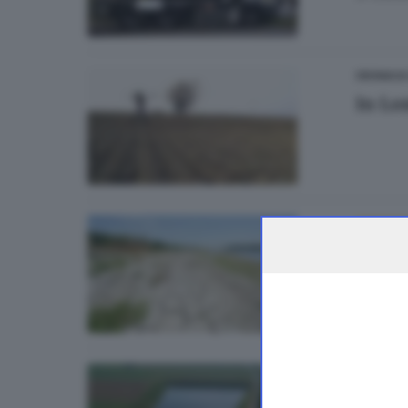
CRONACA
In Lo
CRONAC
Crisi
di
Nuri 
ECONOMI
I pian