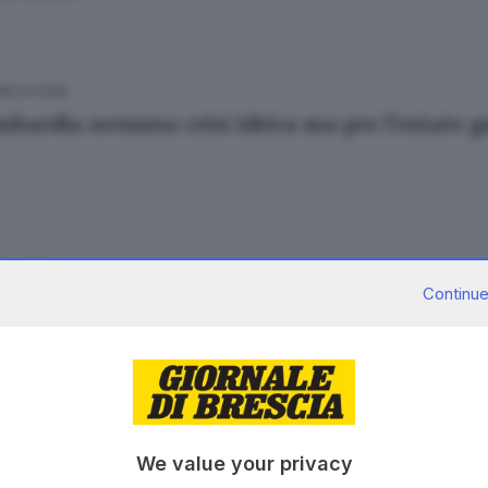
18.04.2025
mbardia nessuna crisi idrica ma per l’estate g
17.03.2025
A
Continue
 idrica, la Commissione «fantasma» e le aree 
Fatolahzadeh
12.03.2024
A
We value your privacy
i a lungo termine dei consorzi bresciani contr