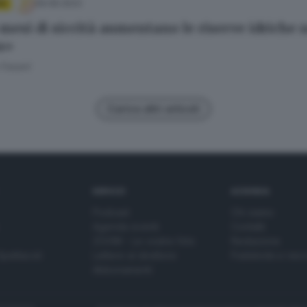
09.06.2023
TE
mesi di siccità aumentano le riserve idriche n
a»
 Fasani
Carica altri articoli
SERVIZI
AZIENDA
Podcast
Chi siamo
Agenda eventi
Contatti
ZOOM - Le vostre foto
Redazione
Spettacoli
Lettere al direttore
Pubblicità e nec
Abbonamenti