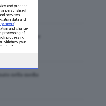
okies and process
 for personalised
and services
cation data and
 partners
’
mation and change
e processing of
eglio quest'estate
such processing.
or withdraw your
 the bottom of
rnato nella media