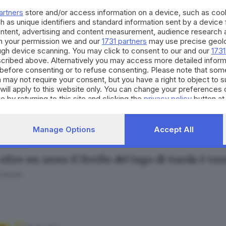
o Pozzi
artners
store and/or access information on a device, such as co
h as unique identifiers and standard information sent by a device
ontent, advertising and content measurement, audience research 
h your permission we and our
1731 partners
may use precise geolo
ough device scanning. You may click to consent to our and our
1731
cribed above. Alternatively you may access more detailed infor
10.08.2023
E
before consenting or to refuse consenting. Please note that som
rda e l’Iseo sono i laghi del nord che stanno m
 may not require your consent, but you have a right to object to 
will apply to this website only. You can change your preferences 
e by returning to this site and clicking the
privacy policy
button at
Manage Options
Accept All
.06.2023
oltre un anno il livello del lago di Garda è to
 Fasani