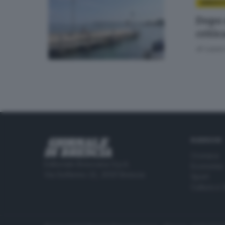
AMBIEN
Dopo 
critic
di
Laura
RUBRICHE
Cronaca
Editoriale Bresciana S.p.A.
Economia
Via Solferino 22, 25121 Brescia
Sport
Cultura e 