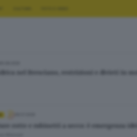
RT
CULTURA
FOTO E VIDEO
05.08.2026
idrica nel Bresciano, restrizioni e divieti in 
08.07.2026
A
ure rotte e rubinetti a secco: è emergenza id
ana Mossoni