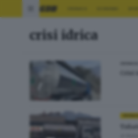
CRONACA
ECONOMIA
SPO
crisi idrica
CRONACA
Crisi 
CRONAC
Tubat
di
Giuli