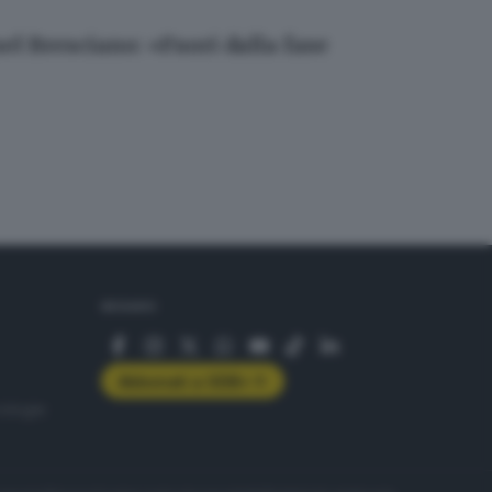
el Bresciano: «Fuori dalla fase
SEGUICI
Abbonati a GDB+
rologie