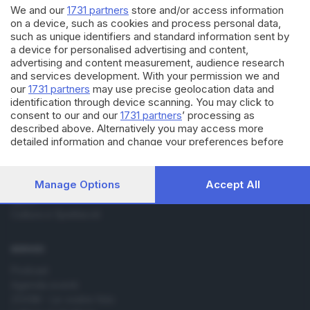
rovescia è in stile bresciano
We and our
1731 partners
store and/or access information
on a device, such as cookies and process personal data,
such as unique identifiers and standard information sent by
a device for personalised advertising and content,
advertising and content measurement, audience research
and services development. With your permission we and
our
1731 partners
may use precise geolocation data and
Editoriale Bresciana S.p.A.
identification through device scanning. You may click to
Via Solferino 22, 25121 Brescia
consent to our and our
1731 partners
’ processing as
described above. Alternatively you may access more
detailed information and change your preferences before
RUBRICHE
consenting or to refuse consenting. Please note that some
processing of your personal data may not require your
Cronaca
consent, but you have a right to object to such processing.
Manage Options
Accept All
Economia
Your preferences will apply to this website only. You can
Sport
change your preferences or withdraw your consent at any
Cultura e Spettacoli
time by returning to this site and clicking the
privacy policy
button at the bottom of the webpage.
SERVIZI
Podcast
Agenda eventi
ZOOM - Le vostre foto