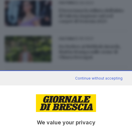
05.09.2023
CULTURA
È bresciana la stilista dell'abito
di Valeria Angione sul red
carpet di Venezia 2023
25.06.2023
CULTURA
Da Forbes ai Webboh Awards,
Mattia Stanga sulle orme di
Chiara Ferragni
09.01.2023
BRESCIA E HINTERLAND
Continue without accepting
Il tiktoker Mattia Stanga
rilancia il Canta tu, iconico
karaoke anni '90
di
Lisa Foresta
12.12.2022
CULTURA
We value your privacy
Vincenzo Regis in «Capodanno
che spetacol»: il conto alla