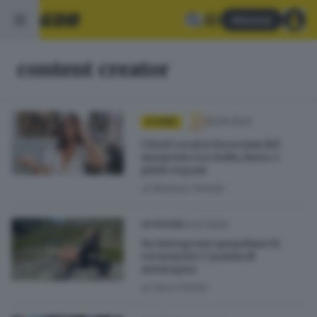
Abbonati
content creator
18.09.2024
STORIE
I food creator bresciani del
momento tra India, lusso e
piatti vegani
di
Barbara Fenotti
23.07.2024
OUTDOOR
Su Instagram spopolano le
escursioni e i panini di
montagna
di
Sara Polotti