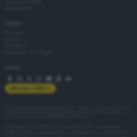
Lettere al direttore
Abbonamenti
AZIENDA
Chi siamo
Contatti
Redazione
Pubblicità e necrologie
SEGUICI
Abbonati a GDB+
© Copyright Editoriale Bresciana S.p.A. - Brescia - P.IVA 00272770173
Condizioni di abbonamento
Condizioni generali del servizio
Privacy
Cookie policy
Accessibilità
Pubblicità elettorale
ISSN digital: 2499-099X - ISSN carta: 1590-346X - L'adattamento
totale o parziale e la riproduzione con qualsiasi mezzo elettronico, in