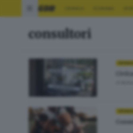
CRONACA
ECONOMIA
SPO
consultori
CRONAC
Civita
di
Barbar
CRONAC
Consul