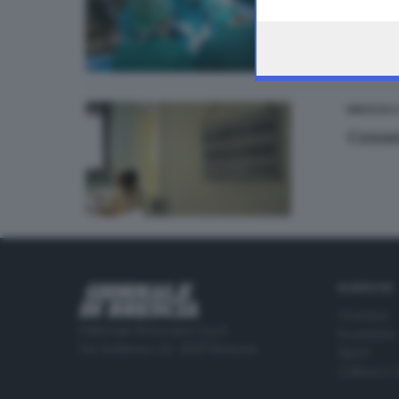
the webpage.
di
Anna 
BRESCIA 
Consu
RUBRICHE
Cronaca
Editoriale Bresciana S.p.A.
Economia
Via Solferino 22, 25121 Brescia
Sport
Cultura e 