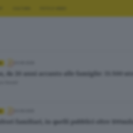
RT
CULTURA
FOTO E VIDEO
03.06.2026
A
s, da 20 anni accanto alle famiglie: 33.500 ut
a Fenotti
03.09.2025
A
tori familiari, in quelli pubblici oltre 100mi