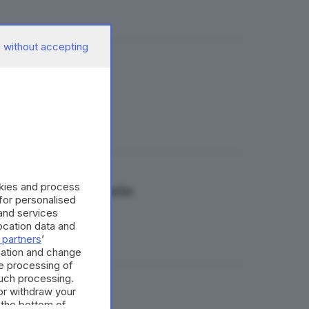
 without accepting
trategico»
okies and process
rvizi sul territorio
 for personalised
and services
cation data and
 partners
’
mation and change
e processing of
such processing.
or withdraw your
che a Brescia
 the bottom of