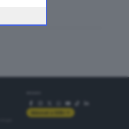
SEGUICI
Abbonati a GDB+
rologie