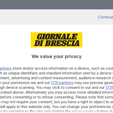
Continue
03.09.2025
ltori, Pecorelli: «Da subito ebbero un ruolo s
We value your privacy
02.08.2025
 BENESSERE
artners
store and/or access information on a device, such as co
mbulanza: non solo ospedale, ma sempre più se
h as unique identifiers and standard information sent by a device
ra Bertocchi
ontent, advertising and content measurement, audience research 
h your permission we and our
1731 partners
may use precise geolo
ough device scanning. You may click to consent to our and our
1731
cribed above. Alternatively you may access more detailed infor
before consenting or to refuse consenting. Please note that som
 may not require your consent, but you have a right to object to 
10.10.2018
E HINTERLAND
will apply to this website only. You can change your preferences 
 194, la mozione veronese divide e accende an
e by returning to this site and clicking the
privacy policy
button at