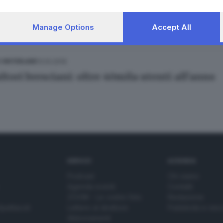
Della Moretta
Manage Options
Accept All
13.10.2016
E HINTERLAND
ltori bresciani: oltre 40mila utenti all'anno
SERVIZI
AZIENDA
Podcast
Chi siamo
Agenda eventi
Contatti
ZOOM - Le vostre foto
Redazione
Spettacoli
Lettere al direttore
Pubblicità e nec
Abbonamenti