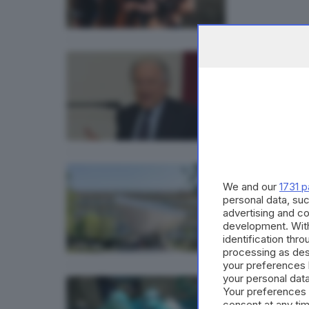
CRONACA
Consu
SALUTE E
We and our
1731 p
Polia
personal data, suc
di
Barba
advertising and c
development. Wit
identification thr
processing as des
your preferences 
your personal data
BRESCIA 
Your preferences 
Legge
consent at any tim