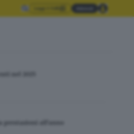
Leggi il GdB
Abbonati
enti nel 2025
la prestazioni all’anno