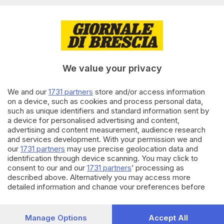
BRESCIA E HINTERLAND
19.02.2023
Due avvistamenti nei cieli di
Gussago e Desenzano fanno
discutere gli ufologi
di
Marco Tedoldi
We value your privacy
We and our
1731 partners
store and/or access information
21.08.2022
BRESCIA E HINTERLAND
on a device, such as cookies and process personal data,
Quelle luci nel cielo bresciano:
such as unique identifiers and standard information sent by
sono i satelliti Starlink di Elon
a device for personalised advertising and content,
Musk
advertising and content measurement, audience research
di
Gianluca Gallinari
and services development. With your permission we and
our
1731 partners
may use precise geolocation data and
identification through device scanning. You may click to
Carica altri articoli
consent to our and our
1731 partners
’ processing as
described above. Alternatively you may access more
detailed information and change your preferences before
consenting or to refuse consenting. Please note that some
processing of your personal data may not require your
consent, but you have a right to object to such processing.
Manage Options
Accept All