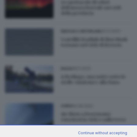
Lo spettacolo di colori
dell’aurora boreale nei cieli
della provincia
20.12.2023
BRESCIA E HINTERLAND
I satelliti Starlink di Elon Musk
tornano nel cielo di Brescia
16.11.2023
BASSA
A Berlingo, una notte sotto le
stelle «insieme» alla Nasa
10.09.2023
GARDA
Air Show a Desenzano:
emozioni in cielo e sulla terra
Continue without accepting