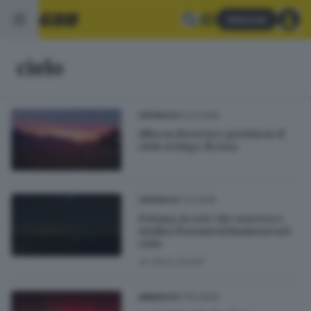
Abbonati
cielo
12.01.2026
CRONACA
Alba su Brescia e provincia: il
cielo si tinge di rosa
11.12.2025
CRONACA
Prisma, la rete che osserva e
studia i fenomeni luminosi nel
cielo
di
Alice Scalfi
11.10.2024
AMBIENTE