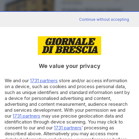
03.01.2024
Il sindaco di Rovato Belotti:
«Esame del capello antidroga
Continue without accepting
per tutti i consiglieri comunali»
di
Salvatore Montillo
BRESCIA E HINTERLAND
01.06.2023
Castelletti mette il timbro sulla
We value your privacy
Giunta: il debutto sabato nel
foyer del Grande
We and our
1731 partners
store and/or access information
di
Nuri Fatolahzadeh
on a device, such as cookies and process personal data,
such as unique identifiers and standard information sent by
a device for personalised advertising and content,
BRESCIA E HINTERLAND
advertising and content measurement, audience research
31.05.2023
and services development. With your permission we and
Loggia, toto-assessori alla
our
1731 partners
may use precise geolocation data and
stretta finale: Castelletti decide
identification through device scanning. You may click to
le deleghe da sola
consent to our and our
1731 partners
’ processing as
di
Nuri Fatolahzadeh
described above. Alternatively you may access more