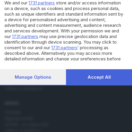
We and our
1731 partners
store and/or access information
on a device, such as cookies and process personal data,
such as unique identifiers and standard information sent by
a device for personalised advertising and content,
advertising and content measurement, audience research
and services development. With your permission we and
our
1731 partners
may use precise geolocation data and
Editoriale Bresciana S.p.A.
identification through device scanning. You may click to
Via Solferino 22, 25121 Brescia
consent to our and our
1731 partners
’ processing as
described above. Alternatively you may access more
detailed information and change your preferences before
RUBRICHE
consenting or to refuse consenting. Please note that some
Cronaca
processing of your personal data may not require your
consent, but you have a right to object to such processing.
Economia
Manage Options
Accept All
Your preferences will apply to this website only. You can
Sport
change your preferences or withdraw your consent at any
Cultura e Spettacoli
time by returning to this site and clicking the
privacy policy
button at the bottom of the webpage.
SERVIZI
Podcast
Agenda eventi
ZOOM - Le vostre foto
Lettere al direttore