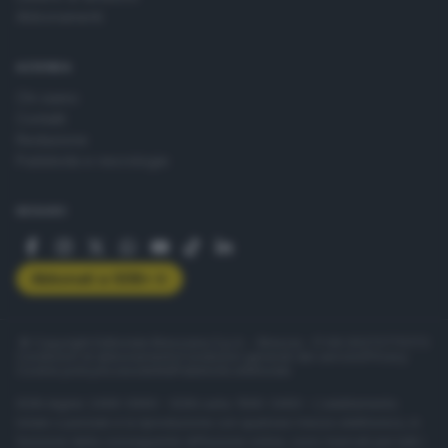
Abbonamenti
AZIENDA
Chi siamo
Contatti
Redazione
Pubblicità e necrologie
SEGUICI
Abbonati a GDB+
© Copyright Editoriale Bresciana S.p.A. - Brescia - P.IVA 00272770173
Condizioni di abbonamento
Condizioni generali del servizio
Privacy
Cookie policy
Accessibilità
Pubblicità elettorale
ISSN digital: 2499-099X - ISSN carta: 1590-346X - L'adattamento
totale o parziale e la riproduzione con qualsiasi mezzo elettronico, in
funzione della conseguente diffusione online, sono riservati per tutti i