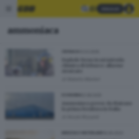
Abbonati
ammoniaca
13.03.2026
CRONACA
Esplode forno in un’azienda
chimica di Erbusco: allarme
rientrato
di
Roberto Manieri
02.08.2025
ECONOMIA
Ammoniaca green: da Mairano
la prima fornitura in Italia
di
Nicolò Rizzardi
16.06.2023
BRESCIA E HINTERLAND