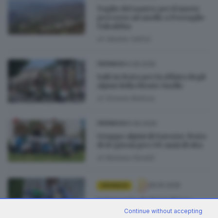
Taglio del nastro per il nuovo
percorso ad anello a Provaglio
Valsabbia
di
Ubaldo Vallini
14.06.2026
CRONACA
Salò in festa per la sfilata degli
alpini della Monte Suello
di
Simone Bottura
05.06.2026
CRONACA
Gruppo alpini di Sarezzo: festa
di 10 giorni per i 95 anni di vita
di
Barbara Fenotti
28.05.2026
CRONACA
A Concesio gli Alpini di San
Vigilio celebrano un secolo di
Continue without accepting