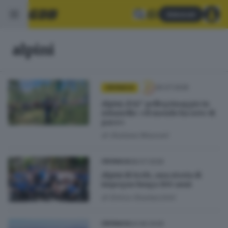
Abbonati
alpini
26.07.2026
CRONACA
Alpini, il 62° pellegrinaggio in
Adamello: «Il mondo ha sete di
pace»
di
Giuliana Mossoni
08.07.2026
CRONACA
Alpini di Serle, una storia di
impegno lunga 100 anni
di
Enrico Giustacchini
24.06.2026
CRONACA