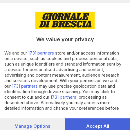
presenza
di
Barbara Fenotti
20.05.2026
CRONACA
Brigata Alpina Julia, concluso
l’addestramento sulle Prealpi
We value your privacy
bresciane
We and our
1731 partners
store and/or access information
on a device, such as cookies and process personal data,
15.05.2026
CRONACA
such as unique identifiers and standard information sent by
A Temù la memoria alpina
a device for personalised advertising and content,
rivive tra libri e cimeli
advertising and content measurement, audience research
di
Giuliana Mossoni
and services development. With your permission we and
our
1731 partners
may use precise geolocation data and
identification through device scanning. You may click to
Carica altri articoli
consent to our and our
1731 partners
’ processing as
described above. Alternatively you may access more
detailed information and change your preferences before
consenting or to refuse consenting. Please note that some
processing of your personal data may not require your
consent, but you have a right to object to such processing.
Manage Options
Accept All