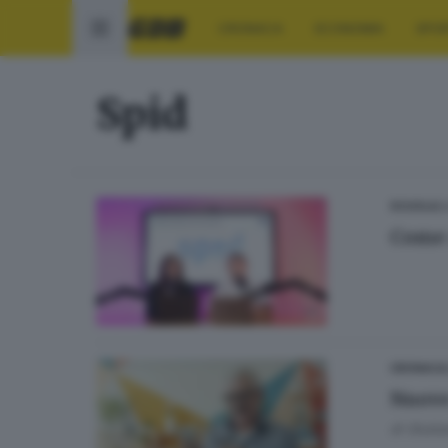
CRONACA
ECONOMIA
SPO
Spid
0
SCUOLA
Come a
CRONACA
Nuove
di
Giuli