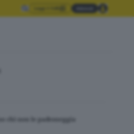
Leggi il GdB
Abbonati
t
no chi non le padroneggia