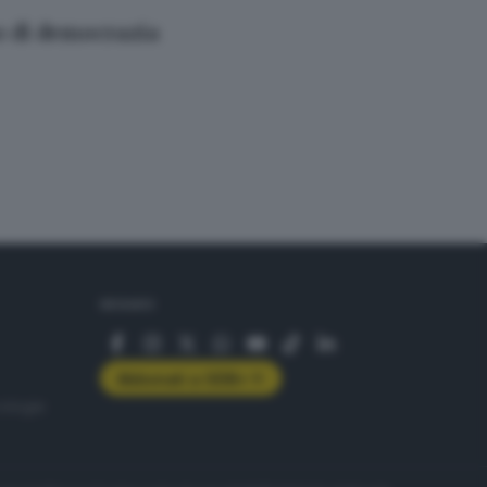
o di democrazia
SEGUICI
Abbonati a GDB+
rologie