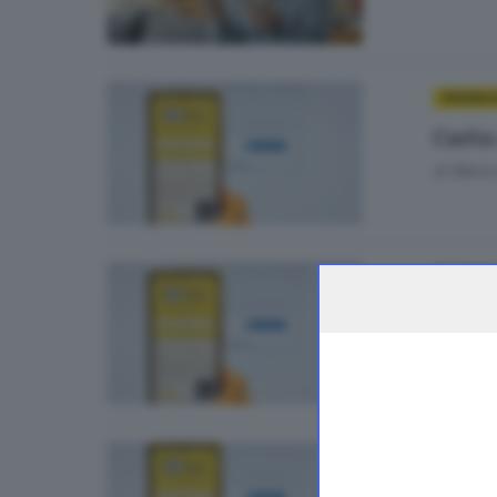
CRONAC
Carta 
di
Marco
CRONACA
Lo Sp
CRONACA
Spid, 