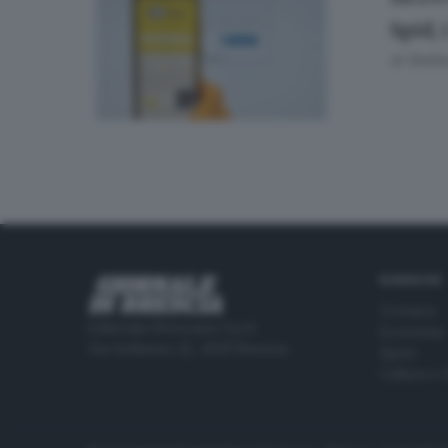
Spid,
di
Stefan
RUBRICHE
Cronaca
Editoriale Bresciana S.p.A.
Economia
Via Solferino 22, 25121 Brescia
Sport
Cultura e 