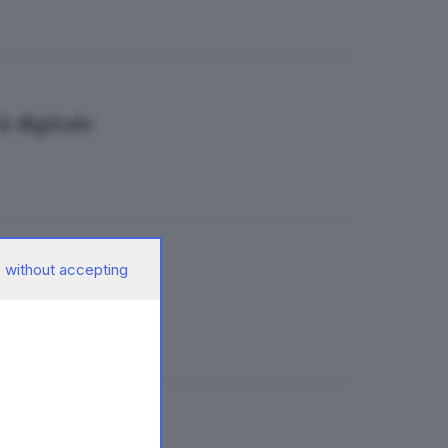
à digitale
 without accepting
r altri 5 anni