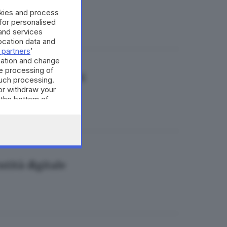
okies and process
 for personalised
and services
cation data and
 partners
’
mation and change
e processing of
quali sono i costi
such processing.
or withdraw your
 the bottom of
entità digitale