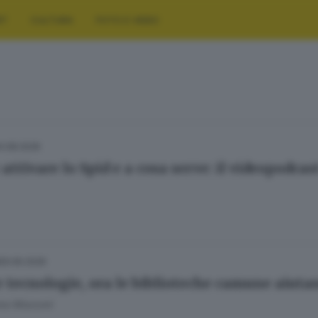
RT
CULTURA
FOTO E VIDEO
4.08.2026
ttivare lo Spid e a cosa serve: il videopodcas
29.06.2026
 tecnologie, ora le biblioteche camune aiuta
ana Mossoni