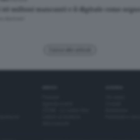
 i 40 milioni mancanti e il digitale come segn
o Martinelli
Carica altri articoli
SERVIZI
AZIENDA
Podcast
Chi siamo
Agenda eventi
Contatti
ZOOM - Le vostre foto
Redazione
Spettacoli
Lettere al direttore
Pubblicità e nec
Abbonamenti