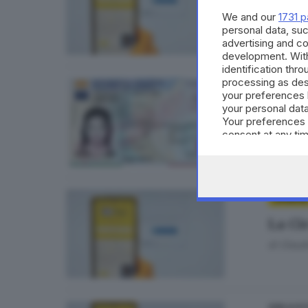
We and our
1731 p
personal data, suc
advertising and c
development. Wit
identification thr
processing as des
CRONACA
your preferences 
Carta 
your personal data
Your preferences 
di
Nada 
consent at any tim
the webpage.
OPINIONI
La Cie
di
Claud
GDB & FU