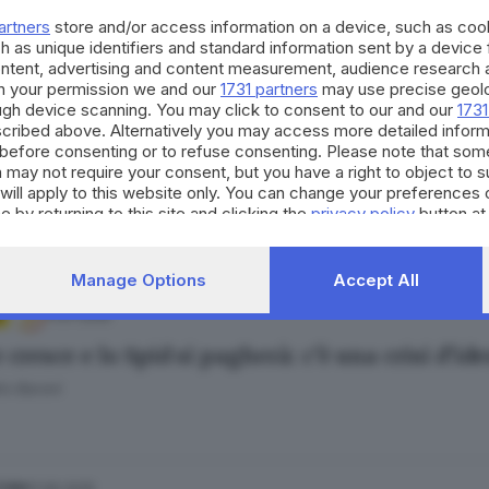
artners
store and/or access information on a device, such as co
h as unique identifiers and standard information sent by a device
ontent, advertising and content measurement, audience research 
h your permission we and our
1731 partners
may use precise geolo
ough device scanning. You may click to consent to our and our
1731
cribed above. Alternatively you may access more detailed infor
20.08.2025
before consenting or to refuse consenting. Please note that som
d’identità, addio alla cartacea: cosa cambia e 
 may not require your consent, but you have a right to object to 
will apply to this website only. You can change your preferences 
El Khattab
e by returning to this site and clicking the
privacy policy
button at
Manage Options
Accept All
11.07.2025
 cresce e lo Spid si pagherà: c’è una crisi d’id
io Baroni
11.06.2025
TURA