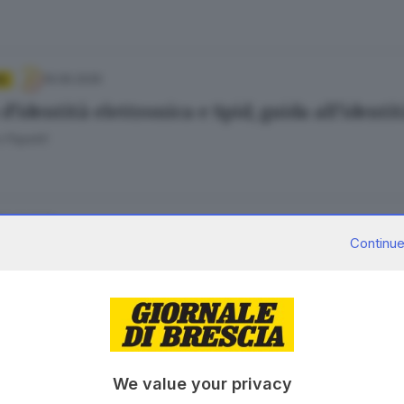
19.06.2026
A
d’identità elettronica e Spid, guida all’identit
 Papetti
02.01.2026
Continue
id di Poste Italiane diventa a pagamento
07.10.2025
We value your privacy
rinnovata la convenzione: lo si potrà usare pe