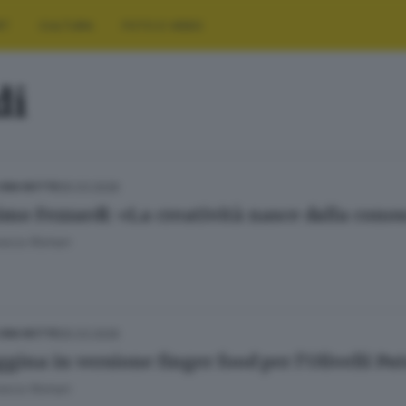
RT
CULTURA
FOTO E VIDEO
di
05.03.2026
 UNA NOTTE
mo Fezzardi: «La creatività nasce dalla cono
esca Roman
05.03.2026
 UNA NOTTE
gina in versione finger food per l’Olivelli Put
esca Roman