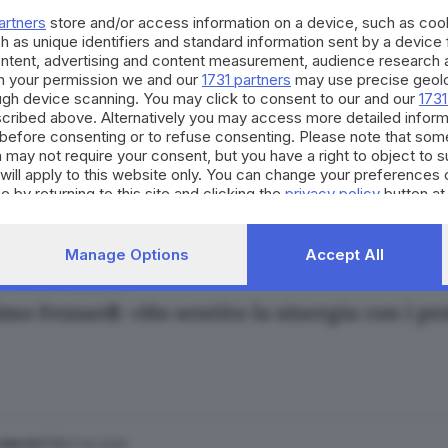
artners
store and/or access information on a device, such as co
h as unique identifiers and standard information sent by a device
ontent, advertising and content measurement, audience research 
h your permission we and our
1731 partners
may use precise geolo
ough device scanning. You may click to consent to our and our
1731
cribed above. Alternatively you may access more detailed infor
15.05.2025
 UNA NOTTE
before consenting or to refuse consenting. Please note that som
cetta del Mantegna: stupire con il gusto e con
 may not require your consent, but you have a right to object to 
will apply to this website only. You can change your preferences 
e by returning to this site and clicking the
privacy policy
button at
Manage Options
Accept All
15.05.2025
 UNA NOTTE
mo Fezzardi: «Ho sentito la sinergia con i pr
17.04.2025
 UNA NOTTE