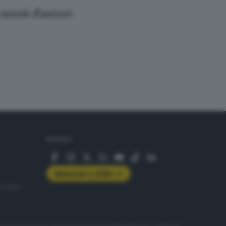
l menù d'autore
SEGUICI
Abbonati a GDB+
rologie