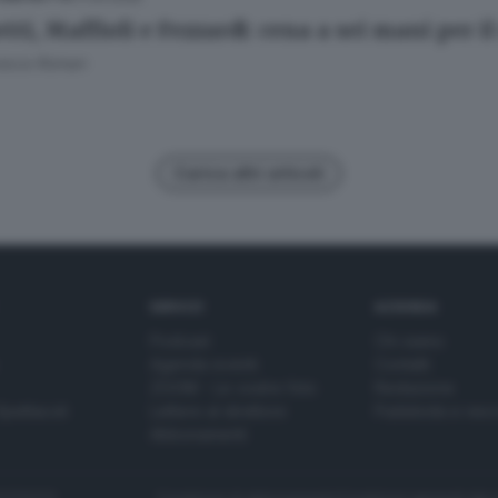
tti, Maffioli e Fezzardi: cena a sei mani per i
esca Roman
Carica altri articoli
SERVIZI
AZIENDA
Podcast
Chi siamo
Agenda eventi
Contatti
ZOOM - Le vostre foto
Redazione
Spettacoli
Lettere al direttore
Pubblicità e nec
Abbonamenti