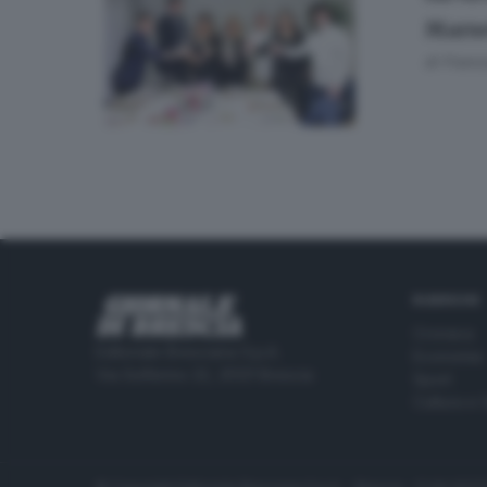
Marse
di
Franc
RUBRICHE
Cronaca
Editoriale Bresciana S.p.A.
Economia
Via Solferino 22, 25121 Brescia
Sport
Cultura e 