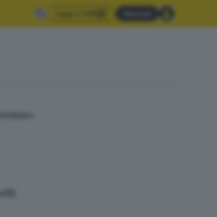
Leggi il GdB
Abbonati
scenza»
elli