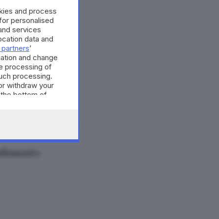
okies and process
 for personalised
and services
cation data and
 partners
’
mation and change
e processing of
 la forma
such processing.
or withdraw your
 the bottom of
ofessori»