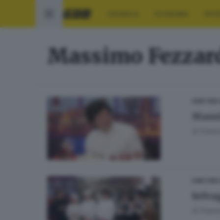
CRONACA
ECONOMIA
SPO
Massimo Fezzar
CHEF PER
Massi
di
Franc
CHEF PER
Selvag
di
Franc