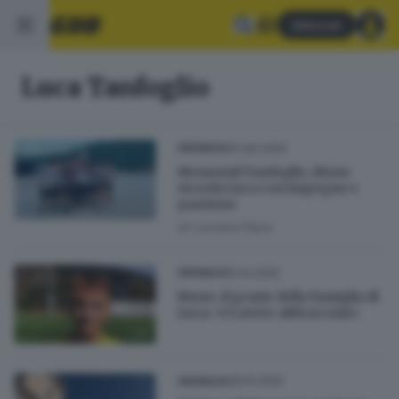
Abbonati
Luca Tanfoglio
20.06.2026
CRONACA
Memorial Tanfoglio, Bione
ricorda Luca con impegno e
passione
di
Luciano Pace
15.10.2025
CRONACA
Bione, il grazie della famiglia di
Luca: «Ci avete abbracciati»
08.10.2025
CRONACA