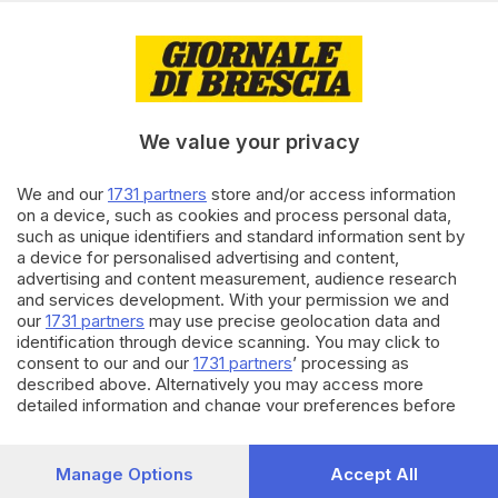
Tanfoglio
di
Andrea Cittadini
06.10.2025
CRONACA
Morto in moto, gli amici
We value your privacy
piangono Luca Tanfoglio: «Era
un esempio»
We and our
1731 partners
store and/or access information
di
Erik Fanetti
on a device, such as cookies and process personal data,
such as unique identifiers and standard information sent by
a device for personalised advertising and content,
05.10.2025
CRONACA
advertising and content measurement, audience research
and services development. With your permission we and
Morto in moto, il 16enne era
our
1731 partners
may use precise geolocation data and
stato allo stadio per l’Union
identification through device scanning. You may click to
Brescia
consent to our and our
1731 partners
’ processing as
di
Erik Fanetti
described above. Alternatively you may access more
detailed information and change your preferences before
consenting or to refuse consenting. Please note that some
processing of your personal data may not require your
consent, but you have a right to object to such processing.
Manage Options
Accept All
Your preferences will apply to this website only. You can