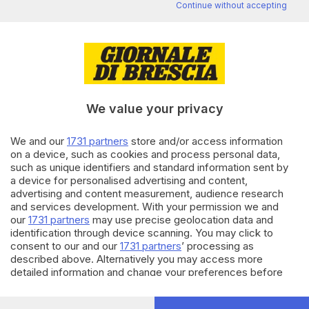
Continue without accepting
di
Daniele Ardenghi
09.01.2026
BASKET
Germani-Tortona, Cotelli: «Da
ciascuno di noi servirà un 5% in
più»
We value your privacy
di
Daniele Ardenghi
We and our
1731 partners
store and/or access information
04.01.2026
BASKET
on a device, such as cookies and process personal data,
such as unique identifiers and standard information sent by
Una Germani «da
a device for personalised advertising and content,
reinventare»: a Sassari servirà
advertising and content measurement, audience research
grande cuore
and services development. With your permission we and
di
Daniele Ardenghi
our
1731 partners
may use precise geolocation data and
identification through device scanning. You may click to
consent to our and our
1731 partners
’ processing as
Carica altri articoli
described above. Alternatively you may access more
detailed information and change your preferences before
consenting or to refuse consenting. Please note that some
processing of your personal data may not require your