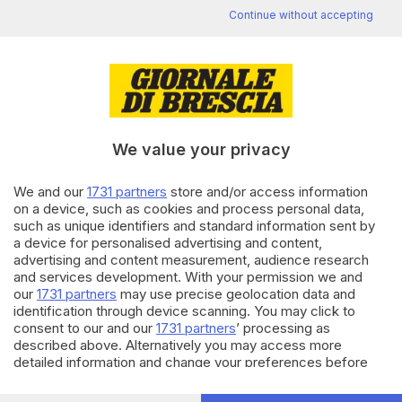
Continue without accepting
Basket serie C: vittorie per
Manerbio, Gussago e Cxo
di
Tommaso Olivari
13.10.2024
BASKET
Basket serie C: Chiari e
We value your privacy
Gussago sorridono nella
seconda giornata
di
Tommaso Olivari
We and our
1731 partners
store and/or access information
on a device, such as cookies and process personal data,
such as unique identifiers and standard information sent by
08.10.2023
CALCIO DILETTANTI
a device for personalised advertising and content,
advertising and content measurement, audience research
Calcio dilettanti: i risultati e le
fotogallery dai campi bresciani
and services development. With your permission we and
our
1731 partners
may use precise geolocation data and
identification through device scanning. You may click to
consent to our and our
1731 partners
’ processing as
Carica altri articoli
described above. Alternatively you may access more
detailed information and change your preferences before
consenting or to refuse consenting. Please note that some
processing of your personal data may not require your