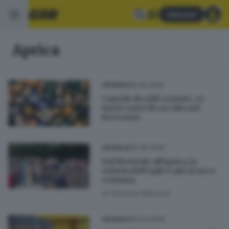
Abbonati
Aprica
16.06.2026
CRONACA
Capsule di caffè esauste, 43
nuovi centri di raccolta nel
Bresciano
05.06.2026
CRONACA
Dal Mortirolo all’Aprica, la
ciclovia dell’Oglio è più sicura e
continua
di
Giuliana Mossoni
30.04.2026
CRONACA