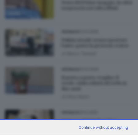
Festa del Primo maggio, in città
sospesa la raccolta rifiuti
12.03.2026
CRONACA
Pulizia strade senza spostare
l’auto: parte la prova in centro
di
Marco Tedoldi
25.02.2026
CRONACA
Il porta a porta «taglia» il
verde: sfalci ridotti del 45% in
due anni
di
Elisa Rossi
09.12.2025
CRONACA
Sciopero del 10 dicembre:
possibili disagi nella raccolta
Continue without accepting
rifiuti