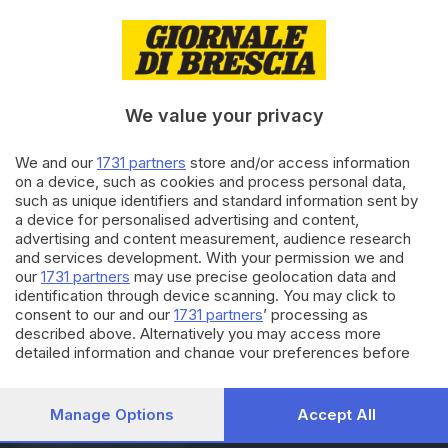
05.12.2025
CRONACA
Raccolta rifiuti, a Brescia
servizio attivo anche l’8
dicembre
We value your privacy
We and our
1731 partners
store and/or access information
04.12.2025
CRONACA
on a device, such as cookies and process personal data,
Brescia, pronto il Piano neve
such as unique identifiers and standard information sent by
che copre 1600 chilometri di
a device for personalised advertising and content,
carreggiata
advertising and content measurement, audience research
and services development. With your permission we and
our
1731 partners
may use precise geolocation data and
Carica altri articoli
identification through device scanning. You may click to
consent to our and our
1731 partners
’ processing as
described above. Alternatively you may access more
detailed information and change your preferences before
consenting or to refuse consenting. Please note that some
processing of your personal data may not require your
consent, but you have a right to object to such processing.
Manage Options
Accept All
Your preferences will apply to this website only. You can
Editoriale Bresciana S.p.A.
change your preferences or withdraw your consent at any