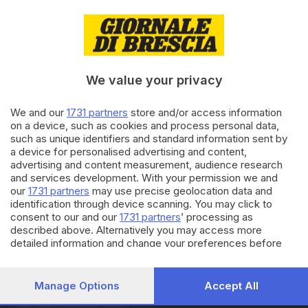
03.03.2026
CRONACA
Tignale, muore travolto da un
tronco: la vittima è Giorgio
Demonti
di
Roberto Manieri
We value your privacy
We and our
1731 partners
store and/or access information
03.03.2026
CRONACA
on a device, such as cookies and process personal data,
Tignale, 48enne muore
such as unique identifiers and standard information sent by
tagliando la legna nel bosco
a device for personalised advertising and content,
di
Roberto Manieri
advertising and content measurement, audience research
and services development. With your permission we and
our
1731 partners
may use precise geolocation data and
Carica altri articoli
identification through device scanning. You may click to
consent to our and our
1731 partners
’ processing as
described above. Alternatively you may access more
detailed information and change your preferences before
consenting or to refuse consenting. Please note that some
processing of your personal data may not require your
consent, but you have a right to object to such processing.
Manage Options
Accept All
Your preferences will apply to this website only. You can
Editoriale Bresciana S.p.A.