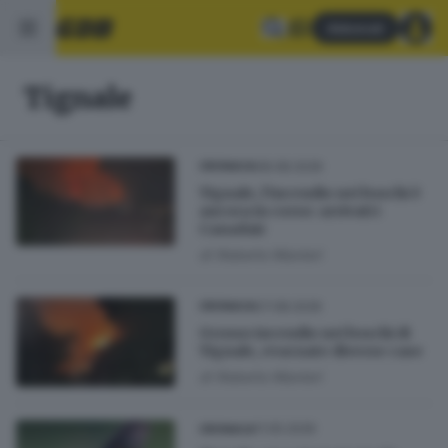
Abbonati
Tignale
08.08.2026
CRONACA
Tignale, l’incendio nei boschi è
ancora in corso: arrivati i
Canadair
di
Roberto Manieri
07.08.2026
CRONACA
Grosso incendio nei boschi di
Tignale, evacuate diverse case
di
Roberto Manieri
11.05.2026
CRONACA