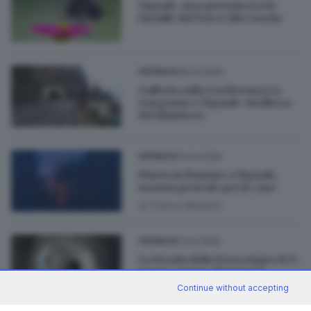
Tignale, una giornata tra le
farfalle del Parco Alto Garda
28.04.2026
CRONACA
Galleria sulla Gardesana tra
Gargnano e Tignale: via libera
del Ministero
13.03.2026
CRONACA
Pineta in fiamme a Tignale,
nessun pericolo per le case
di
Franco Mondini
11.03.2026
CRONACA
La Strada della Forra riapre il 13
marzo: nuova chiusura in
autunno
Continue without accepting