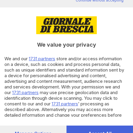
Continue without accepting
1990
27.02.2026
MUSICA
Sanremo a botta calda: la linea
comica, intrattenimento e
trattenimento
We value your privacy
di
Daniele Ardenghi
We and our
1731 partners
store and/or access information
26.02.2026
MUSICA
on a device, such as cookies and process personal data,
such as unique identifiers and standard information sent by
Sanremo: Ramazzotti-Keys,
a device for personalised advertising and content,
Shayk, la pace e «avanti a
advertising and content measurement, audience research
pedalare»
and services development. With your permission we and
di
Daniele Ardenghi
our
1731 partners
may use precise geolocation data and
identification through device scanning. You may click to
consent to our and our
1731 partners
’ processing as
Carica altri articoli
described above. Alternatively you may access more
detailed information and change your preferences before
consenting or to refuse consenting. Please note that some
processing of your personal data may not require your
consent, but you have a right to object to such processing.