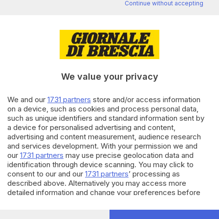
dell’auto e si schianta: muore
Continue without accepting
65enne
di
Francesco Venturini
26.12.2025
CRONACA
San Paolo, 300 presepi raccolti
nella chiesa del Sacro Cuore
We value your privacy
di
Tonino Zana
We and our
1731 partners
store and/or access information
on a device, such as cookies and process personal data,
10.08.2025
CRONACA
such as unique identifiers and standard information sent by
Dal bando deserto all’accordo:
a device for personalised advertising and content,
«Girelli» di San Paolo alla
advertising and content measurement, audience research
Villaclarense
and services development. With your permission we and
di
Francesco Venturini
our
1731 partners
may use precise geolocation data and
identification through device scanning. You may click to
consent to our and our
1731 partners
’ processing as
Carica altri articoli
described above. Alternatively you may access more
detailed information and change your preferences before
consenting or to refuse consenting. Please note that some
processing of your personal data may not require your