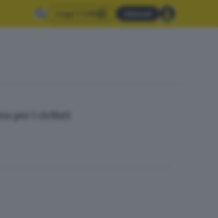
Leggi il GdB
Abbonati
a per i ciclisti