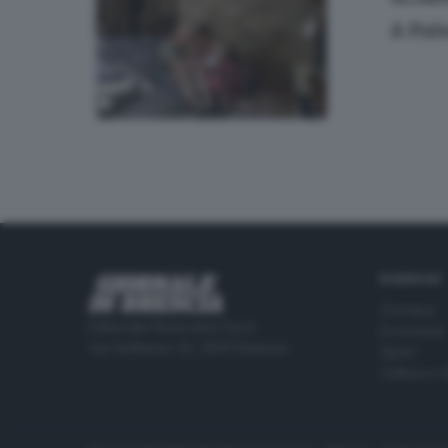
A Pai
RUBRICHE
Cronaca
Editoriale Bresciana S.p.A.
Economia
Via Solferino 22, 25121 Brescia
Sport
Cultura e 