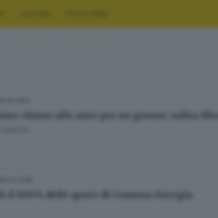
RT
CULTURA
FOTO E VIDEO
10.09.2025
ione chiuso alle auto per un giorno: salita liber
Venturini
14.02.2025
A
A il 100% delle quote di Camuna Energia