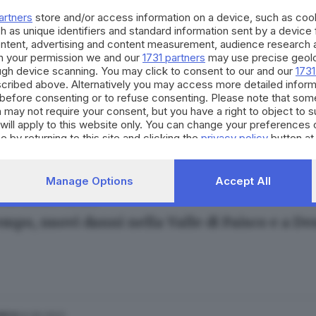
ana Mossoni
artners
store and/or access information on a device, such as co
h as unique identifiers and standard information sent by a device
ontent, advertising and content measurement, audience research 
h your permission we and our
1731 partners
may use precise geolo
ough device scanning. You may click to consent to our and our
1731
cribed above. Alternatively you may access more detailed infor
02.04.2024
before consenting or to refuse consenting. Please note that som
lcamonica smottamenti e frane: la Brescia-Is
 may not require your consent, but you have a right to object to 
will apply to this website only. You can change your preferences 
ana Mossoni
e by returning to this site and clicking the
privacy policy
button at
Manage Options
Accept All
31.08.2023
E HINTERLAND
mpo, nuovi danni nella Valle di Paisco e a De
24.06.2023
NICA