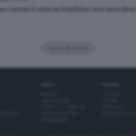
sco Loveno è nato un bambino: non succedeva 
Carica altri articoli
SERVIZI
AZIENDA
Podcast
Chi siamo
Agenda eventi
Contatti
ZOOM - Le vostre foto
Redazione
Spettacoli
Lettere al direttore
Pubblicità e nec
Abbonamenti