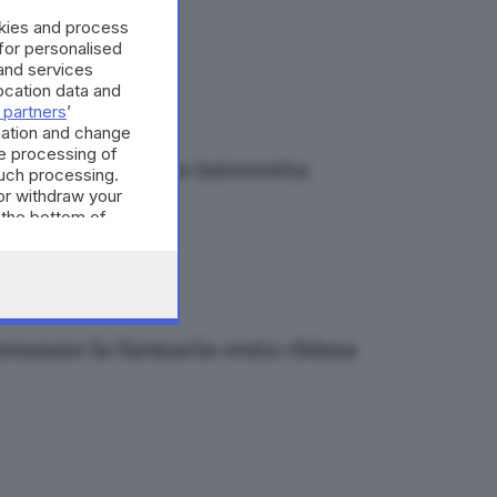
okies and process
 for personalised
and services
cation data and
 partners
’
mation and change
e processing of
eo-Edolo di nuovo interrotta
such processing.
or withdraw your
 the bottom of
senzano la farmacia resta chiusa