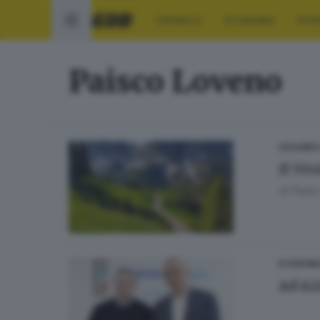
CRONACA
ECONOMIA
SPO
Paisco Loveno
CICLISMO
Il Viv
di
Paolo 
ECONOMI
Ad A2