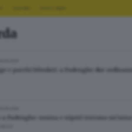
RT
CULTURA
FOTO E VIDEO
rda
19.06.2026
ge e parchi blindati: a Padenghe due ordinanz
24.05.2026
o a Padenghe: nonna e nipoti trovano un’urna
Bertoli