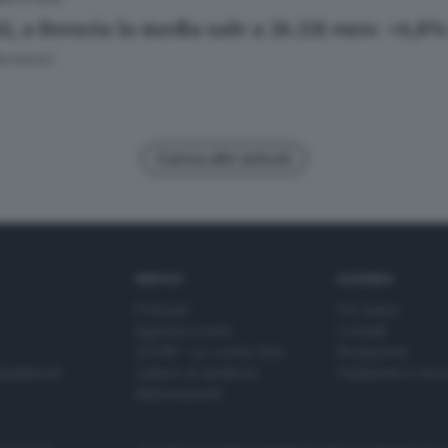
ti, a Brescia la media sale a 26.221 euro: +6,8
ontanari
Carica altri articoli
SERVIZI
AZIENDA
Podcast
Chi siamo
Agenda eventi
Contatti
ZOOM - Le vostre foto
Redazione
Spettacoli
Lettere al direttore
Pubblicità e nec
Abbonamenti