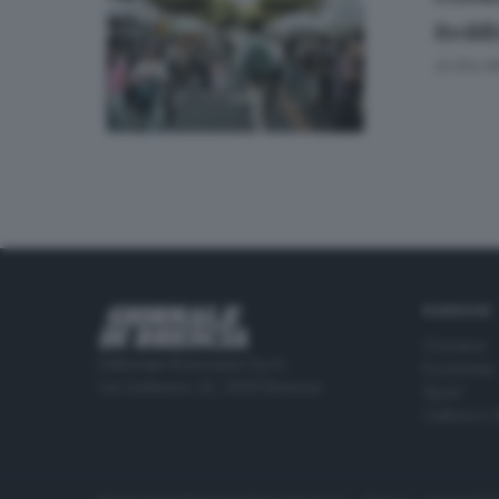
Reddi
di
Elio M
RUBRICHE
Cronaca
Editoriale Bresciana S.p.A.
Economia
Via Solferino 22, 25121 Brescia
Sport
Cultura e 