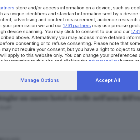
enghe redditi molto alti: merito anche delle 
artners
store and/or access information on a device, such as co
Scalfi
h as unique identifiers and standard information sent by a device
ontent, advertising and content measurement, audience research 
h your permission we and our
1731 partners
may use precise geolo
ough device scanning. You may click to consent to our and our
1731
cribed above. Alternatively you may access more detailed infor
14.02.2026
before consenting or to refuse consenting. Please note that som
ò Arrighetti di Bossico vince la Coppa San Ge
 may not require your consent, but you have a right to object to 
will apply to this website only. You can change your preferences 
Venturini
e by returning to this site and clicking the
privacy policy
button at
Manage Options
Accept All
08.01.2026
enghe un nuovo hotel 4 stelle nell’area dell’
Scalfi
15.10.2025
A