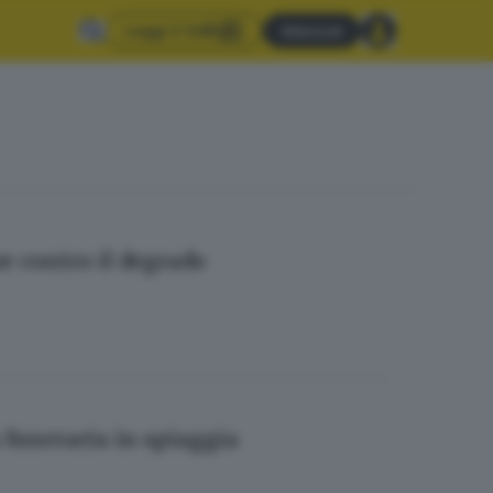
Leggi il GdB
Abbonati
e contro il degrado
 funeraria in spiaggia