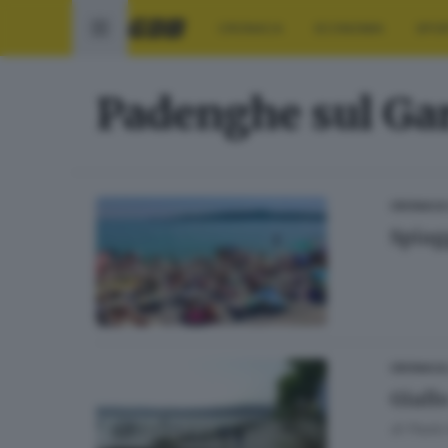
CRONACA
ECONOMIA
SPO
Padenghe sul Ga
CRONACA
Spiag
CRONACA
Giall
di
Paolo 