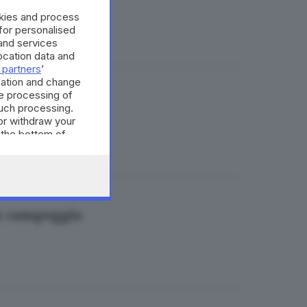
case
okies and process
 for personalised
and services
cation data and
 partners
’
mation and change
e processing of
o
such processing.
or withdraw your
 the bottom of
ex campeggio