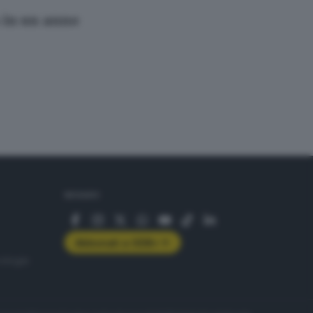
% in un anno
SEGUICI
Abbonati a GDB+
rologie