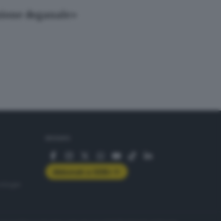
unione doganale»
SEGUICI
Abbonati a GDB+
rologie