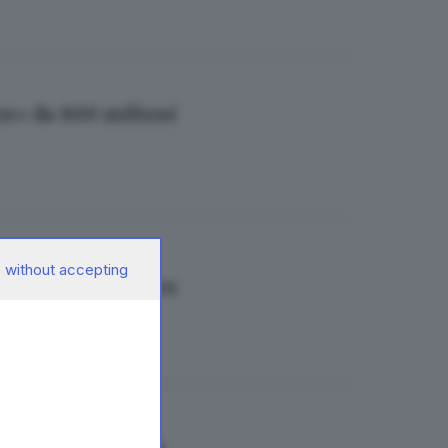
en» da 800 milioni
 without accepting
ugli hybrid games