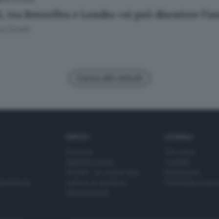
t, tra Bruxelles e Londra «si può discutere l’
o Zanotti
Carica altri articoli
SERVIZI
AZIENDA
Podcast
Chi siamo
Agenda eventi
Contatti
ZOOM - Le vostre foto
Redazione
Spettacoli
Lettere al direttore
Pubblicità e nec
Abbonamenti