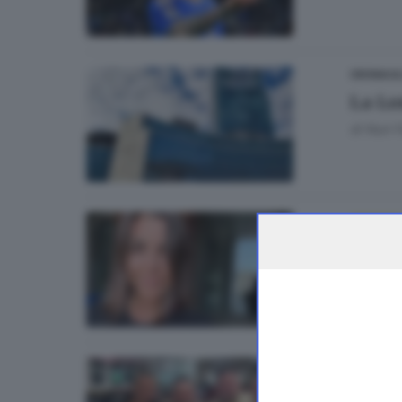
CRONACA
La Lo
di
Nuri 
STORIE
La st
di
Stefan
CALCIO