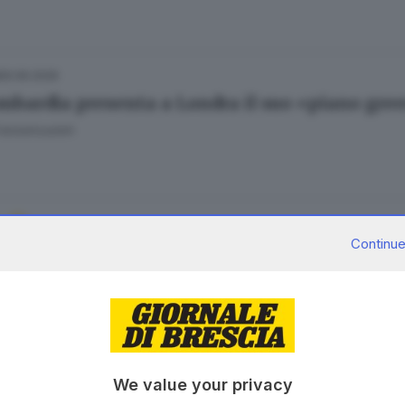
26.06.2026
mbardia presenta a Londra il suo «piano gre
Fatolahzadeh
26.06.2026
Continue
artupper bresciana che a Londra scommette s
o Martinelli
20.05.2026
We value your privacy