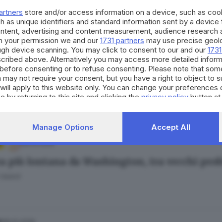
rta, re bresciano di Premier: così l’Arsenal ha
artners
store and/or access information on a device, such as co
Bariselli
h as unique identifiers and standard information sent by a device
ontent, advertising and content measurement, audience research 
h your permission we and our
1731 partners
may use precise geolo
ough device scanning. You may click to consent to our and our
1731
cribed above. Alternatively you may access more detailed infor
30.03.2026
before consenting or to refuse consenting. Please note that som
 may not require your consent, but you have a right to object to 
rbi a un passo dal Tottenham: pronto un qui
will apply to this website only. You can change your preferences 
Bariselli
e by returning to this site and clicking the
privacy policy
button at
Manage Options
Accept All
09.03.2026
a più lontana da Washington, tra vecchi prob
Valent
08.02.2026
A