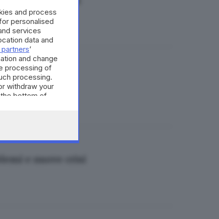
 abbattuto il tabù
okies and process
 for personalised
and services
cation data and
 partners
’
mation and change
e processing of
such processing.
nquennale
or withdraw your
 the bottom of
lemi e nuove crisi