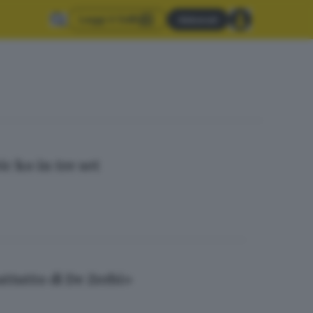
Leggi il GdB
Abbonati
c ko in tre set
attutto di De Zerbi»