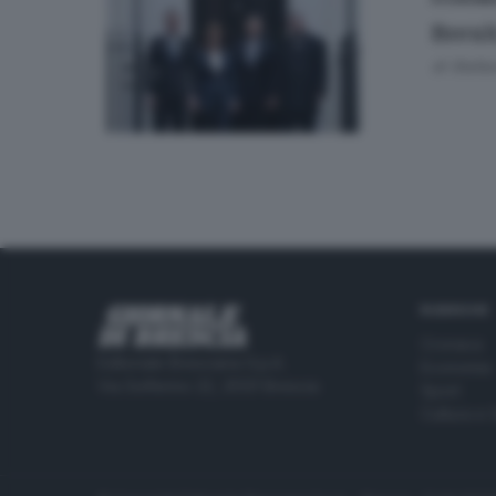
Brexi
di
Stefan
RUBRICHE
Cronaca
Editoriale Bresciana S.p.A.
Economia
Via Solferino 22, 25121 Brescia
Sport
Cultura e 