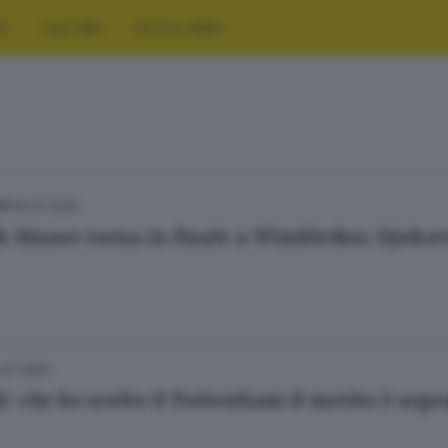
RT
CULTURA
FOTO E VIDEO
10.07.2026
ORT
k Sinner torna in finale a Wimbledon: Djokovi
.07.2026
i: «Se ho scelto il Tottenham il merito è sopr