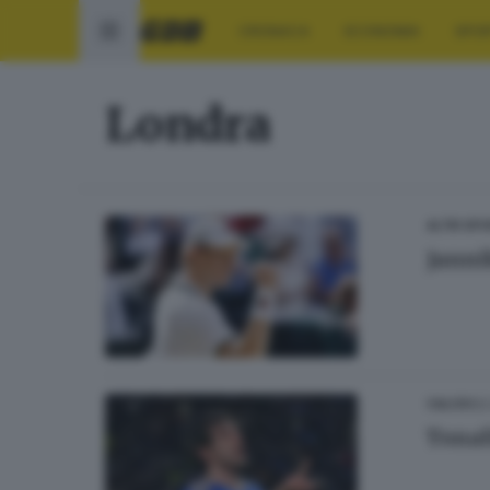
CRONACA
ECONOMIA
SPO
Londra
ALTRI SP
Janni
02
CALCIO
Tonal