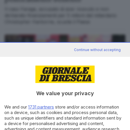
Il caso Farage, accusato di aver ricevuto e non
dichiarato finanziamenti per 5 milioni dal miliardario
Christopher Harborne, scuote il Paese
Continue without accepting
We value your privacy
We and our
1731 partners
store and/or access information
POLITICA
on a device, such as cookies and process personal data,
Burnham sfida la Thatcher e la sua
such as unique identifiers and standard information sent by
a device for personalised advertising and content,
eredità politica
advertising and content measurement, audience research