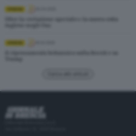
30.04.2026
OPINIONI
Oltre la «relazione speciale»: la nuova rotta
inglese negli Usa
19.04.2026
OPINIONI
Il ripensamento britannico sulla Brexit e su
Trump
Carica altri articoli
Editoriale Bresciana S.p.A.
Via Solferino 22, 25121 Brescia