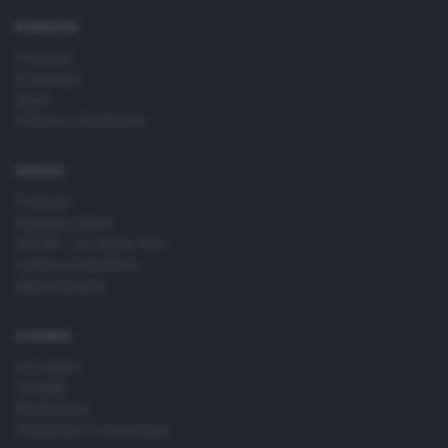
RUBRICHE
Cronaca
Economia
Sport
Cultura e Spettacoli
SERVIZI
Podcast
Agenda eventi
ZOOM - Le vostre foto
Lettere al direttore
Abbonamenti
AZIENDA
Chi siamo
Contatti
Redazione
Pubblicità e necrologie