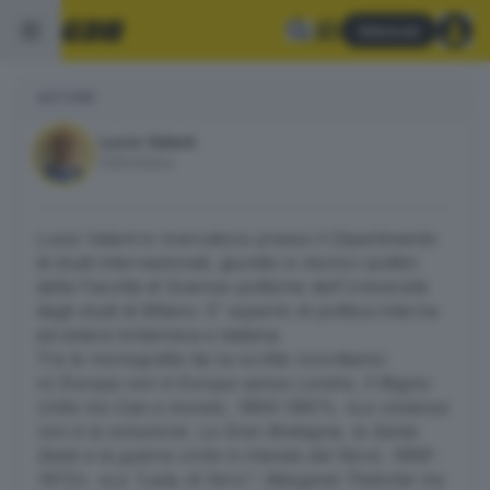
Abbonati
AUTORE
Lucio Valent
Editorialista
Lucio Valent è ricercatore presso il Dipartimento
di studi internazionali, giuridici e storico-politici
della Facoltà di Scienze politiche dell'Università
degli studi di Milano. E' esperto di politica interna
ed estera britannica e italiana.
Tra le monografie da lui scritte ricordiamo:
«
L'Europa non è Europa senza Londra. Il Regno
Unito tra Cee e mondo, 1964-1967», «La violenza
non è la soluzione. La Gran Bretagna, la Santa
Sede e la guerra civile in Irlanda del Nord, 1966-
1972», «La "Lady di ferro". Margaret Thatcher tra