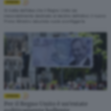
OPINIONI
Si tratta dell’idea che il Regno Unito sia
inesorabilmente destinato al declino definitivo: il nuovo
Primo Ministro laburista vuole sconfiggerla
OPINIONI
Per il Regno Unito è un’estate
politicamente bollente