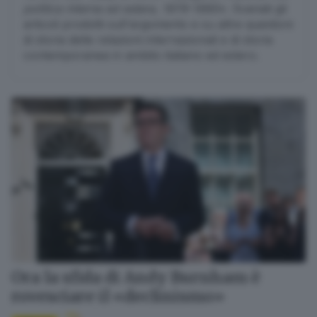
politica interna ed estera, 1979-1990».
Svariati gli
articoli prodotti sull'argomento e su altre questioni
di storia delle relazioni internazionali e di storia
contemporanea in ambito italiano ed estero.
Ora la sfida di Andy Burnham è
rovesciare il «declinismo»