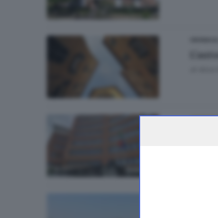
CRONACA
L’aut
di
Alice
CRONAC
Il pe
di
Paolo 
CRONACA
In au