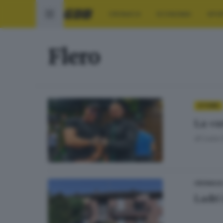
CRONACA
ECONOMIA
SPO
Flero
STORIE
La «s
di
Luca C
CRONACA
Ladri