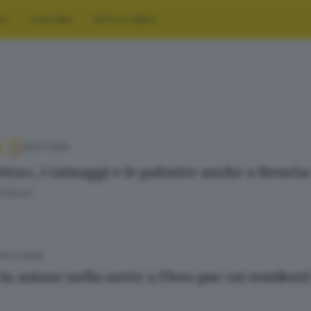
RT
CULTURA
FOTO E VIDEO
29.07.2026
etta», i tatuaggi e le palestre anche a Brescia
hiarini
13.07.2026
 in azione nella notte a Flero pur coi resident