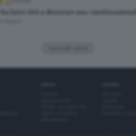
11.05.2026
ha fatto Givi a diventare una «multinazional
to Ragazzi
Carica altri articoli
SERVIZI
AZIENDA
Podcast
Chi siamo
Agenda eventi
Contatti
ZOOM - Le vostre foto
Redazione
Spettacoli
Lettere al direttore
Pubblicità e nec
Abbonamenti