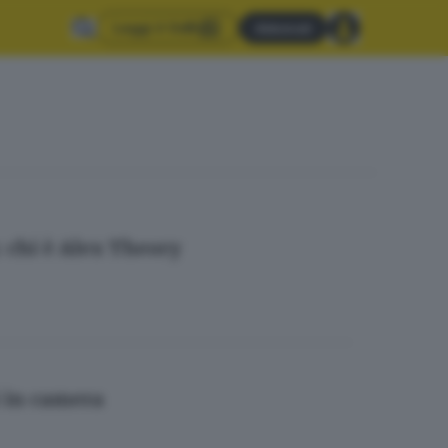
Leggi il GdB
Abbonati
: chi è Alex Theory
i in camera