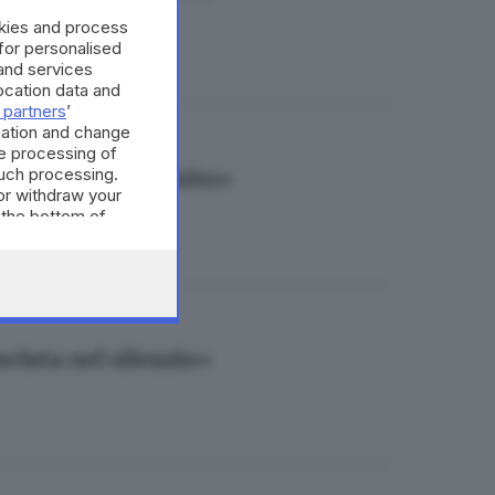
okies and process
 for personalised
and services
cation data and
 partners
’
mation and change
e processing of
such processing.
do, forse ho mentito»
or withdraw your
 the bottom of
ciuta nel silenzio»