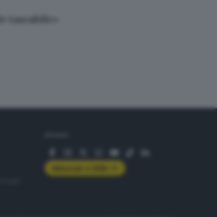
e tascabile»
SEGUICI
Abbonati a GDB+
rologie