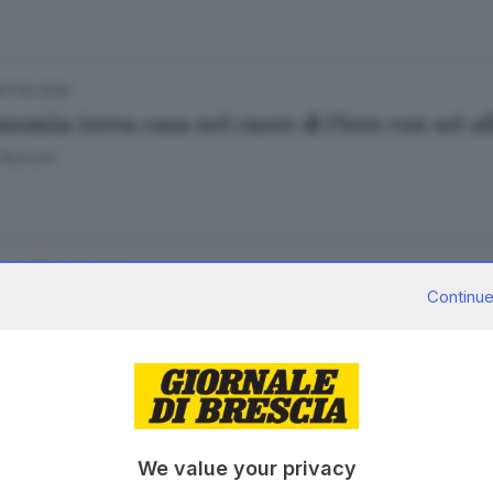
27.06.2026
onomia trova casa nel cuore di Flero con sei a
 Resconi
04.06.2026
A
Continue
ntito di ’Ndrangheta: «Tripodi mi chiese di a
Bertoli
25.05.2026
We value your privacy
to col nipote si schianta in Corda Molle: addi