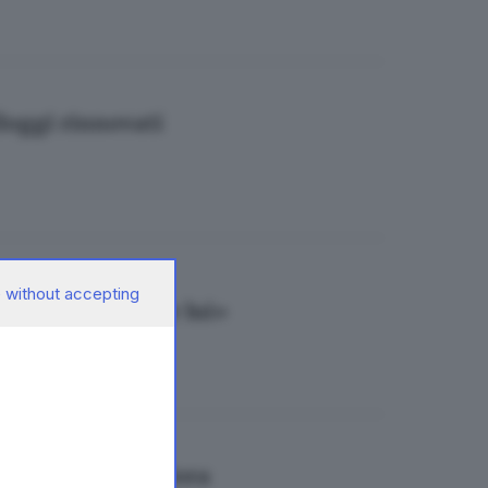
lloggi rinnovati
 without accepting
mmazzare uno per lui»
o a Maria Rosa Piora