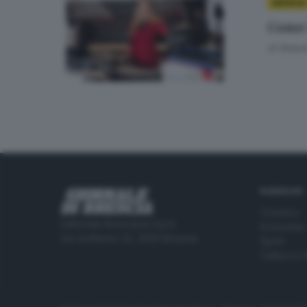
IMPRESE
Come 
di
Rober
RUBRICHE
Cronaca
Editoriale Bresciana S.p.A.
Economia
Via Solferino 22, 25121 Brescia
Sport
Cultura e 