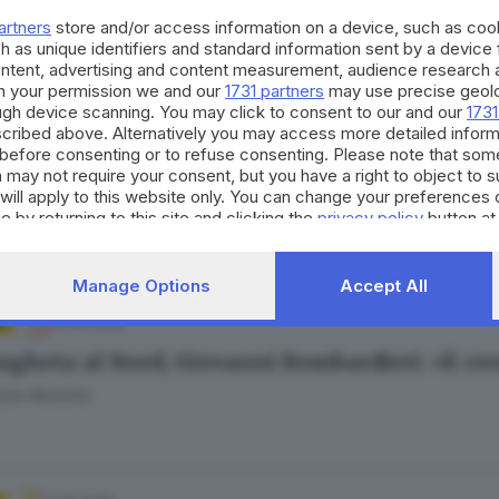
e Bracchi
artners
store and/or access information on a device, such as co
h as unique identifiers and standard information sent by a device
ontent, advertising and content measurement, audience research 
h your permission we and our
1731 partners
may use precise geolo
ough device scanning. You may click to consent to our and our
1731
cribed above. Alternatively you may access more detailed infor
22.05.2026
A
before consenting or to refuse consenting. Please note that som
 may not require your consent, but you have a right to object to 
ngheta a Flero: da Marchese tanti «non ricor
will apply to this website only. You can change your preferences 
Bertoli
e by returning to this site and clicking the
privacy policy
button at
Manage Options
Accept All
16.05.2026
A
ngheta al Nord, Giovanni Bombardieri: «È cres
ore Montillo