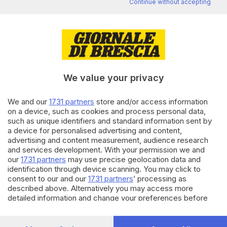
Continue without accepting
di
Simone Bracchi
11.11.2025
CRONACA
Primo pacemaker senza fili a
Esine: intervento innovativo in
Valcamonica
We value your privacy
di
Giuliana Mossoni
We and our
1731 partners
store and/or access information
on a device, such as cookies and process personal data,
25.10.2025
CRONACA
such as unique identifiers and standard information sent by
È uscito dal coma il ragazzo
a device for personalised advertising and content,
caduto dal tetto di un’auto in
advertising and content measurement, audience research
corsa
and services development. With your permission we and
di
Paolo Bertoli
our
1731 partners
may use precise geolocation data and
identification through device scanning. You may click to
consent to our and our
1731 partners
’ processing as
Carica altri articoli
described above. Alternatively you may access more
detailed information and change your preferences before
consenting or to refuse consenting. Please note that some
processing of your personal data may not require your
consent, but you have a right to object to such processing.