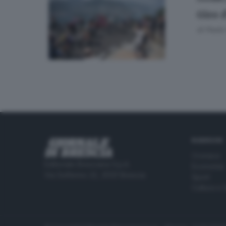
Giro 
di
Paolo 
RUBRICHE
Cronaca
Editoriale Bresciana S.p.A.
Economia
Via Solferino 22, 25121 Brescia
Sport
Cultura e 