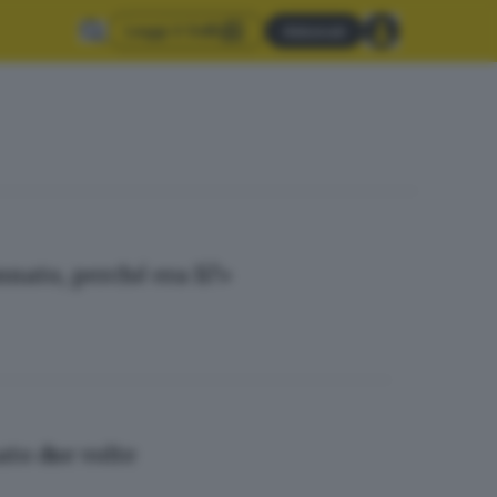
Leggi il GdB
Abbonati
nato, perché era lì?»
ato due volte