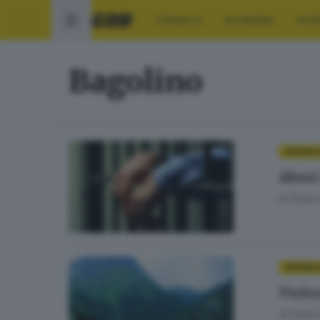
CRONACA
ECONOMIA
SPO
Bagolino
CRONAC
Abusi
di
Paolo 
CRONAC
Viole
di
Paolo 