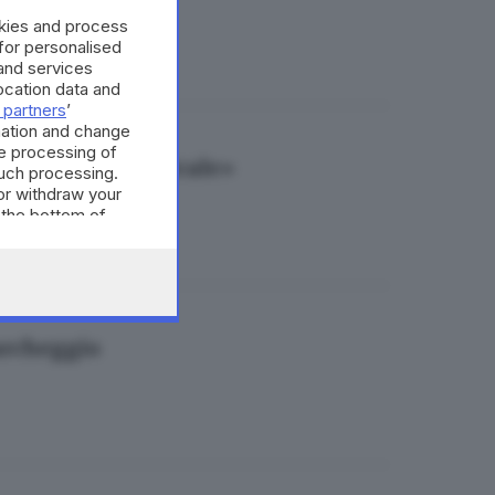
okies and process
 for personalised
and services
cation data and
 partners
’
mation and change
e processing of
 patrimonio musicale»
such processing.
or withdraw your
 the bottom of
archeggio