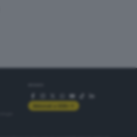
SEGUICI
Abbonati a GDB+
rologie