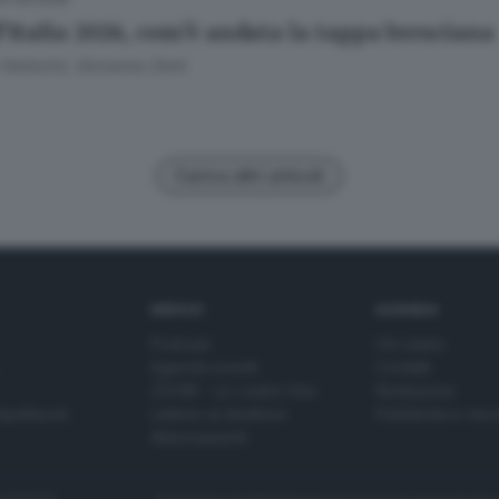
d’Italia 2026, com’è andata la tappa bresciana
Venturini, Giovanna Zenti
Carica altri articoli
SERVIZI
AZIENDA
Podcast
Chi siamo
Agenda eventi
Contatti
ZOOM - Le vostre foto
Redazione
Spettacoli
Lettere al direttore
Pubblicità e nec
Abbonamenti