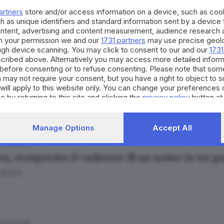
e Bracchi
artners
store and/or access information on a device, such as co
h as unique identifiers and standard information sent by a device
ontent, advertising and content measurement, audience research 
h your permission we and our
1731 partners
may use precise geolo
ough device scanning. You may click to consent to our and our
1731
cribed above. Alternatively you may access more detailed infor
01.07.2026
before consenting or to refuse consenting. Please note that som
ino, Cevo e Monno sono «Borghi custodi del
 may not require your consent, but you have a right to object to 
will apply to this website only. You can change your preferences 
e by returning to this site and clicking the
privacy policy
button at
Manage Options
Accept All
17.06.2026
a, recuperato il cadavere di un uomo in un p
Bertoli
27.05.2026