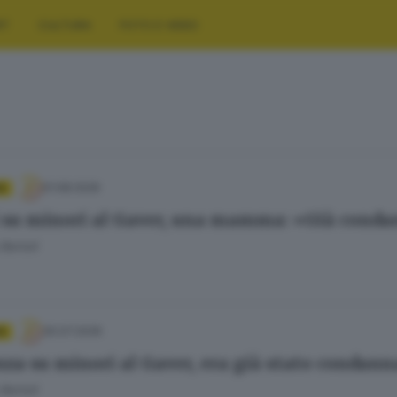
RT
CULTURA
FOTO E VIDEO
01.08.2026
A
 su minori al Gaver, una mamma: «Già condan
Bertoli
30.07.2026
A
nza su minori al Gaver, era già stato condann
Bertoli