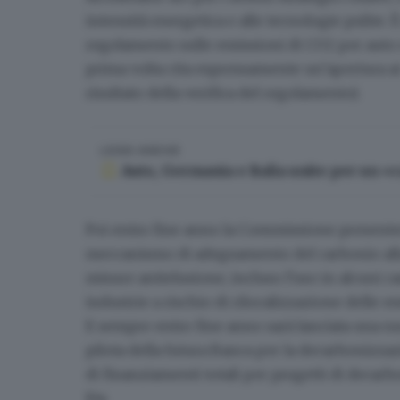
intensità energetica e alle tecnologie pulite. È
regolamento sulle emissioni di CO2 per auto 
prima volta cita espressamente
un’apertura a
risultato della verifica del regolamento).
LEGGI ANCHE
Auto, Germania e Italia unite per un «c
Poi entro fine anno la Commissione presenter
meccanismo di adeguamento del carbonio alla f
misure antielusione, incluso l'uso in alcuni ca
industrie a rischio di rilocalizzazione delle e
E sempre entro fine anno sarà lanciata una nu
pilota della futura Banca per la decarbonizzazi
di finanziamenti totali per
progetti di decarb
Ets