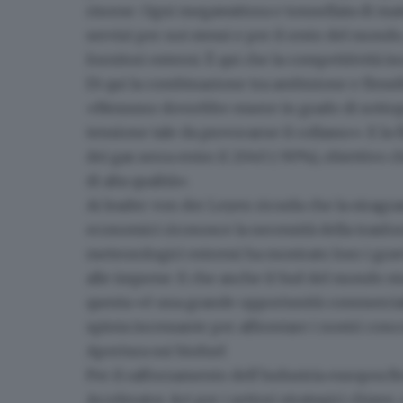
risorse
. Ogni megawattora e tonnellata di mat
servizi per noi stessi e per il resto del mond
fornitori esterni. È qui che la competitività in
Di qui
la combinazione tra ambizione e flessib
«Nessuno dovrebbe essere in grado di sottopo
tensione tale da provocarne il collasso». E la 
dei gas serra entro il 2040 (-90%), obiettivo 
di alta qualità».
Ai leader von der Leyen ricorda che la stragra
economici riconosce la necessità della trasf
meteorologici estremi ha mostrato loro i gravi
alle imprese. E che anche il Sud del mondo st
questa «è una grande opportunità commerciale
spinta incessante per affrontare i nostri conco
Apertura sui biofuel
Per il rafforzamento dell’industria europea B
Accelerator Act per i settori strategici chiave,