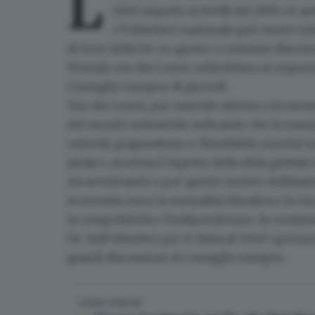
L
2040 rispetto ai livelli del 1999 «è a
«’l’obiettivo nazionale può essere in
di fuori della Ue: su questo «i ministri discu
Urusula von der Leyen nella lettera ai respon
Consiglio europeo di giovedì.
Von der Leyen, pur essendo attenta a riconosc
del mondo industriale indicando che la tran
velocità, pragmatismo e flessibilità
, nonché u
sleale», accentua l’aspetto della sfida globale 
sta accelerando
e per questo motivo dobbiamo 
economia verso la neutralità climatica e la ci
la competitività e l'indipendenza». In sostanz
Ue. Sull’obiettivo per il clima al 2040 i gove
grandi discussioni al Consiglio europeo.
LEGGI ANCHE