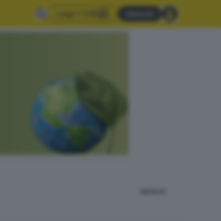
Leggi il GdB
Abbonati
IMPRESE