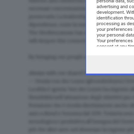
batterie, auto elettriche) dovrebbe servire da
personal data, suc
advertising and c
necessari concentrazione e impegno incessant
development. Wit
preservarla. La leadership richiede anche reaz
identification thr
processing as des
dipendenze, come la nostra crescente dipende
your preferences 
The Mediterranean has always been a bridge 
your personal data
will deepen this connection.
Your preferences 
consent at any tim
the webpage.
By bringing our people and economies toget
Always with our shared Mediterranean home 
— Ursula von der Leyen (@vonderleyen)
Oct
La sfida è aperta. Von der Leyen ha risposto al
flessibilità nell’attuazione degli obiettivi pr
Pressione che è rivolta direttamente anche al
auto a diesel e benzina dal 2035
. Tuttavia non
tecnologica e produttiva all’insegna del Green
più che altre aree,
nel diventare la regione più