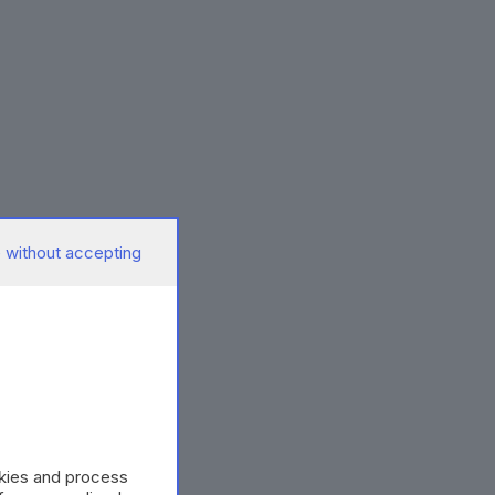
 without accepting
okies and process