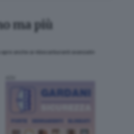
no ma più
ea apre anche ai «biocarburanti avanzati»
ADV