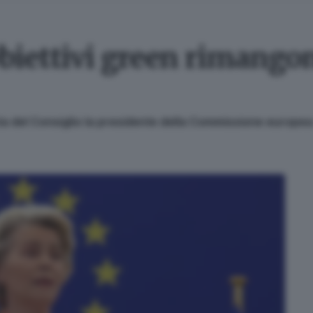
biettivi green rimango
vista del Consiglio la presidente della Commissione europ