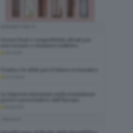
SUGGERITI PER TE
Green Deal e competitività alleati per
non tornare o rimanere indietro
23.11.2025
Ursula e le sfide per il futuro economico
24.07.2024
Le imprese investano nella transizione
green a prescindere dall’Europa
15.09.2024
I PIÙ LETTI
Onorificenze al Merito della Repubblica,