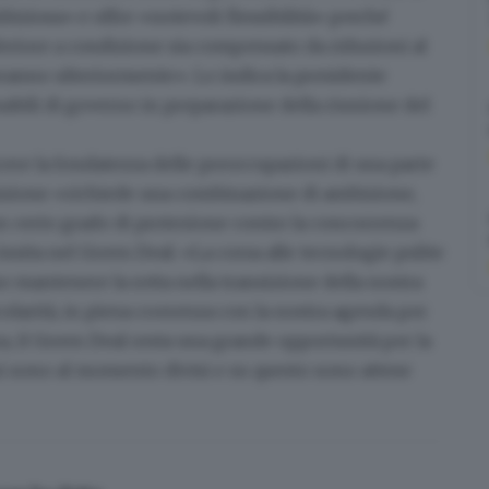
mbiziosa» e offre
«notevoli flessibilità»
perché
feriore a condizione sia compensato da riduzioni al
teranno ulteriormente». Lo indica la presidente
sabili di governo in preparazione della riunione del
ere la fondatezza delle preoccupazioni di una parte
sizione «richiede una combinazione di
ambizione,
n certo grado di protezione contro la concorrenza
insita nel
Green Deal
: «
La corsa alle tecnologie pulite
mantenere la rotta nella transizione della nostra
rcolarità, in piena coerenza con la nostra agenda per
a, il Green Deal resta una grande opportunità per la
rni sono al momento divisi e su questo sono attese