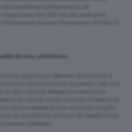
 stata accelerata la verifica/revisione del
e furgoni entro fine 2025: von der Leyen per la
i «biocarburanti avanzati»
(si tratterà poi di vedere il
ambio di rotta» sull’elettrico
à anche proposte per rafforzare ulteriormente il
rontiera, con un'estensione ai prodotti a valle, forti
si di valori nazionali obbligatori, e sostenere le
missioni di carbonio. Questo ha chiesto l’industria Ue.
ova asta da 1 miliardo di euro, come primo progetto
one, che ha l’obiettivo di fornire 100 miliardi di euro
onizzazione industriale
.