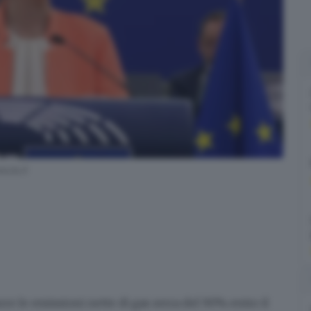
cia.it
re le emissioni nette di gas serra del 90% entro il