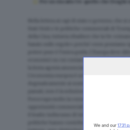
Per un riscatto Ue: quello che Draghi 
Nella lettera ai capi di stato e governo, che 
Stati Uniti e le politiche commerciali di Trum
della Cina, tuttavia ribadisce che la Ue «rim
basato sulle regole» perché «non possiamo igno
potere puro è l'unica guida. L'Europa deve dife
economici su cui contare, non possiamo che fal
la lenta agonia annunciata da Mario Draghi
po
L’economia europea è solida, resiliente, soste
dogmaticamente ai nostri modelli di business
passati, non è la soluzione».
Preoccupa molto la corsa alle tecnologie pulit
opportunità commerciali e sta sfruttando le s
il leader indiscusso di tutti gli elementi cruci
politiche hanno contribuito all'
emergere della
We and our
1731 p