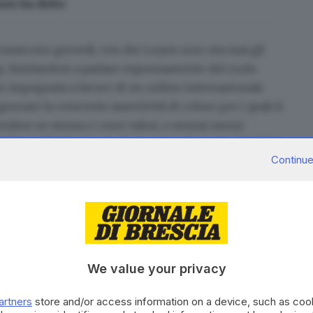
non ha detto
si runiscono giovedì, von der Leyen
non cita mai gli
p
, limitandosi a parlare espressamente del ruolo
ane impegnata a favore di un ordine internazionale
rare la crescente assertività di coloro per i quali il
ndere se stessa e i suoi valori, e senzai mezzi
lire collettivamente. Se facciamo le scelte sbagliate,
Continue
trebbe diventare realtà prima e più velocemente».
nibile e innovativa e allora «aggrapparci
 esistenti, indipendentemente dai loro successi
e in fase di accelerazione: «La Cina ha individuato le
ue enormi risorse umane, con l'obiettivo di diventare
We value your privacy
ali dell'economia del futuro. Il modo in cui le nostre
 Cina nel settore delle tecnologie verdi
(solare,
artners
store and/or access information on a device, such as co