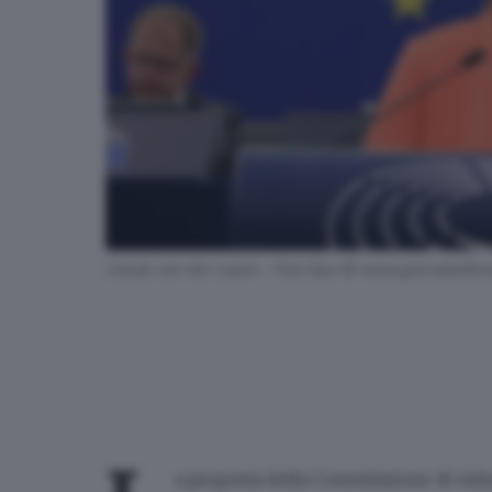
Ursula von der Leyen - Foto Epa © www.giornaledibres
a proposta della Commissione di ridur