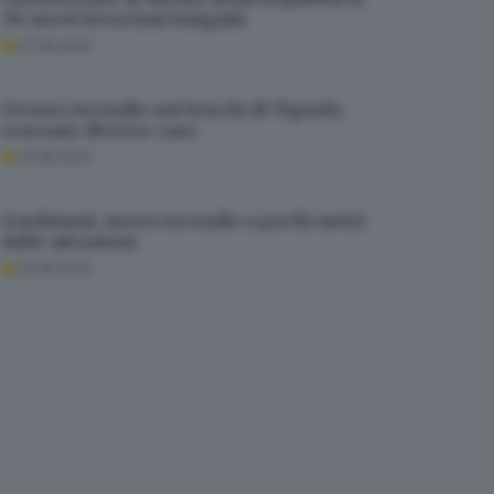
38 nuovi bresciani insigniti
07.08.2026
Grosso incendio nei boschi di Tignale,
evacuate diverse case
07.08.2026
Gardaland, nuovo incendio a pochi metri
dalle attrazioni
07.08.2026