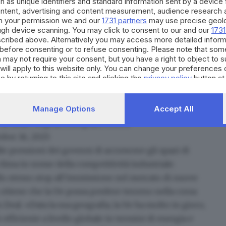
 monito: per raggiungere la leadership, sono
h as unique identifiers and standard information sent by a device
ontent, advertising and content measurement, audience research 
i. E questi diventano ancora più essenziali per
h your permission we and our
1731 partners
may use precise geolo
ioni forti per evitare di cadere in nuove e pericolose
ough device scanning. You may click to consent to our and our
1731
cribed above. Alternatively you may access more detailed infor
nza dalla Cina per le materie prime critiche».
before consenting or to refuse consenting. Please note that som
connecting the people around its shores. Our Pact
 may not require your consent, but you have a right to object to 
will apply to this website only. You can change your preferences 
e by returning to this site and clicking the
privacy policy
button at
her and tackling our common challenges.
Manage Options
Accept All
at heart
https://t.co/NpAJdWRNcb
ober 16, 2025
le pressioni dei governi di accrescere gli spazi di
o clima in nome della competitività industriale.
lo stesso
stop all’immissione nel mercato di nuove
 ritiene che la Ue possa perdere terreno nella corsa
 Deal. «Data la sua geografia, la Ue ha molto in gioco,
 efficiente a livello globale in termini di energia e