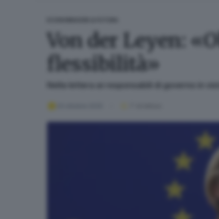
ECONOMIA
GDB & FUTURA
Von der Leyen: «O
flessibilità»
Nella lettera ai responsabili di governo in 
20 ottobre 2025
7
' di lettura