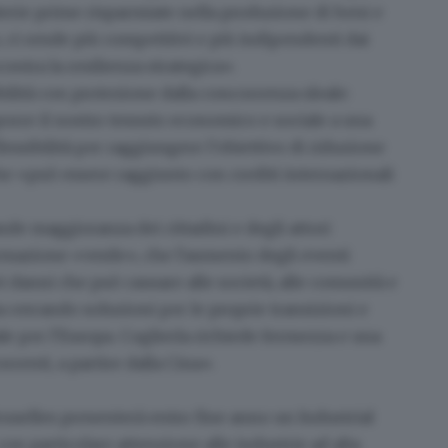
erie prime risparmiate nella produzione di beni e
o, ci rende più competitivi e più indipendenti dai
contra la resilienza strategica».
ilità con protezione dalla concorrenza sleale
:
rre il nostro tessuto economico e sociale a una
flessibilità per raggiungere l’obiettivo di riduzione
che «può essere raggiunto con crediti internazionali
nde maggioranza dei cittadini e degli attori
ormazione «verde», che l'aumento degli eventi
 danni che può causare alle società, alle comunità e
a cercando soluzioni per le proprie transizioni e
 per l'Europa. Coglierla richiede fermezza e una
rrenti, a partire dalla Cina».
ruxelles presenterà entro fine anno un Industrial
 con particolare attenzione alle industrie ad alta