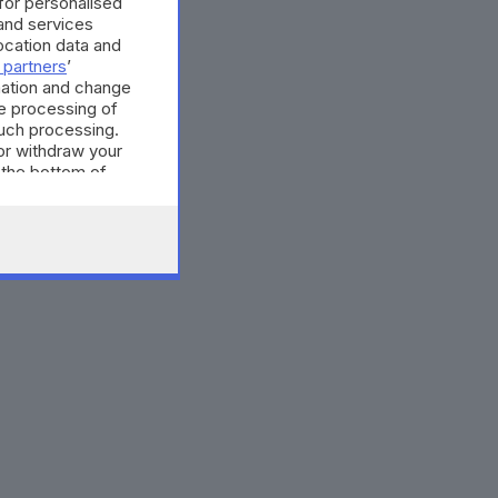
 for personalised
and services
cation data and
 partners
’
mation and change
e processing of
such processing.
or withdraw your
 the bottom of