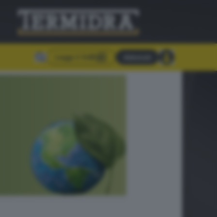
Leggi il GdB
Abbonati