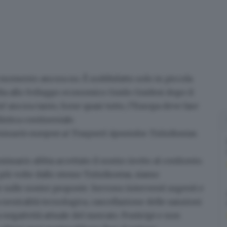
l momento ancora no. È soddisfatto solo in piccola
dia allo Sviluppo economico
Guido Guidesi
dopo il
é ancora tanto, forse quasi tutto, l’Europa deve fare
istica continentale.
issario europeo ai Trasporti Apostolos Tzitzikostas.
missario abbia accettato il nostro invito al confronto.
ta più volte dallo stesso Tzitzikostas, siamo
 sulle nostre proposte
. Servono interventi urgenti e
na neutralità tecnologica, cancellazione delle sanzioni
a negatività attuale del mercato. Posticipi e non