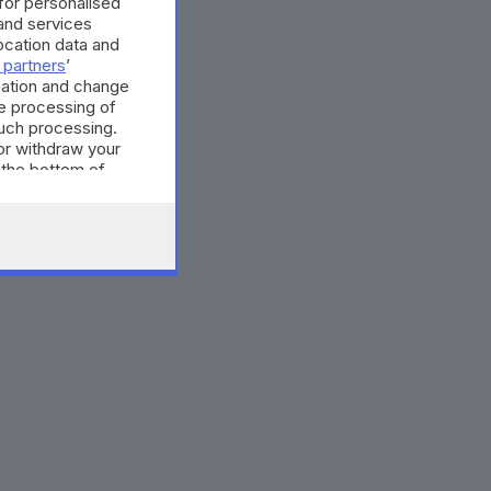
 for personalised
and services
cation data and
 partners
’
mation and change
e processing of
such processing.
or withdraw your
 the bottom of