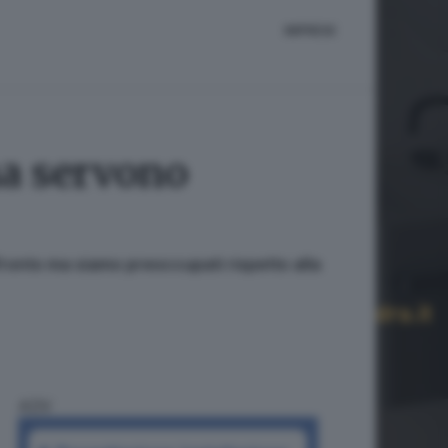
IMPRESE
ma servono
fronto ma siamo preoccupati rispetto alla
ADV