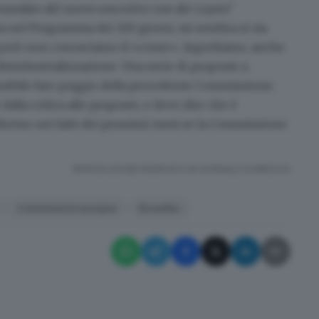
mandato del nuovo esecutivo von der Leyen?
 sia nel Programma dei 100 giorni, mi sembra si sia
 però non conosciamo il «come». Aspettiamo, anche
 deindustrializzazione
. Una serie di proposte a
ossibile fare peggio della precedente Commissione.
lla critica alle proposte, e devo dire che è
dremo nei fatti dei prossimi mesi se la Commissione
RIPRODUZIONE RISERVATA © GIORNALE DI BRESCIA
Commissione europea
Bruxelles