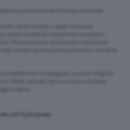
politiche protezionistiche di Trump sul mercato
 da soli, con le «stupide» regole che hanno
anno causato perdita di competitività. Pensiamo a
otive. Poi io non credo che le guerre commerciali
 tutti. Auspico un nuovo patto economico che faccia
 incredibilmente avvantaggiati con scelte sbagliate
.
essere alleati rispondo che non conosco strategie
ggi reciproci.
mpatto nel Tg Economia