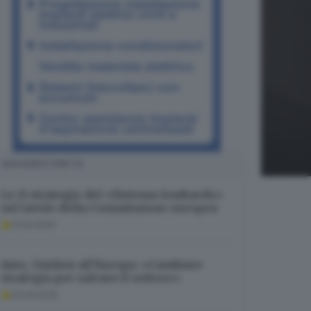
SUGGERITI PER TE
Le 11 strategie del «Sistema lombardo»
sul tavolo della Commissione europea
21.03.2024
Auto, Guidesi all’Europa: «Cambiare
strategia per salvare il settore»
03.04.2025