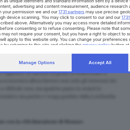
h as unique identifiers and standard information sent by a device
ontent, advertising and content measurement, audience research 
ante, che principalmente gira intorno allo
h your permission we and our
1731 partners
may use precise geolo
ough device scanning. You may click to consent to our and our
1731
con alcune aziende, visitato il sito Ford e lavorato
cribed above. Alternatively you may access more detailed infor
da tenere e sulle proposte da fare. Lí, proprio come
before consenting or to refuse consenting. Please note that som
tanti lavoratori a rischio
. Anche a Valencia si
 may not require your consent, but you have a right to object to 
will apply to this website only. You can change your preferences 
e by returning to this site and clicking the
privacy policy
button at
i vari attori continentali?
le per il futuro dell’Europa, che non può essere
Manage Options
Accept All
zionali. Tanto che l’idea dei padri fondatori era
er l’appunto. Se saremo in grado di
trasformare il
ica economica
allora faremo non solo gli interessi dei
o e difficile vero, ma qualche passo in avanti lo
ntativo sia partito e venga guidato dalla Lombardia.
one con la «Dichiarazione di Monza»