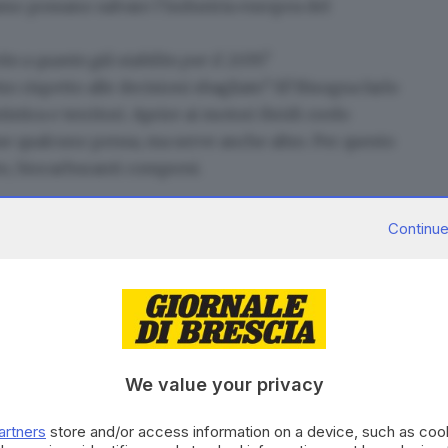
amo possano salvare l’industria europea del
to a quanto già stabilito per il 2035?
ro rispetto alle decisioni sbagliate?
Sì! Bisogna farlo
istica e territori. Aprire ai motori ibridi credo
me qualcuno pensa, ma serve anche altro. Per questo
o, biocarburanti compresi.
Continue
ca il Green Deal»
ngimento dei target nel 2025 e nel 2026 c’è margine di
spese, sennò i costruttori chiuderanno gli
We value your privacy
cazione economica sarà saltata.
contrare il Cluster locale dell’auto. Com’è andato
artners
store and/or access information on a device, such as co