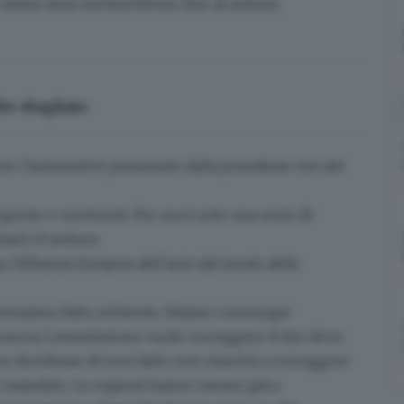
 ultimi anni metterebbero fine al settore,
lte sbagliate
per l’automotive presentato dalla presidente von der
oste e contenuti. Per ora è solo una serie di
ario il settore
.
a l’Alleanza Europea dell’auto dal tavolo della
avessimo fatto richiesta. Stiamo comunque
a nuova Commissione vuole correggere il tiro deve
: se decidesse di non farlo non riuscirà a correggere
e mandato. Le regioni hanno messo già a