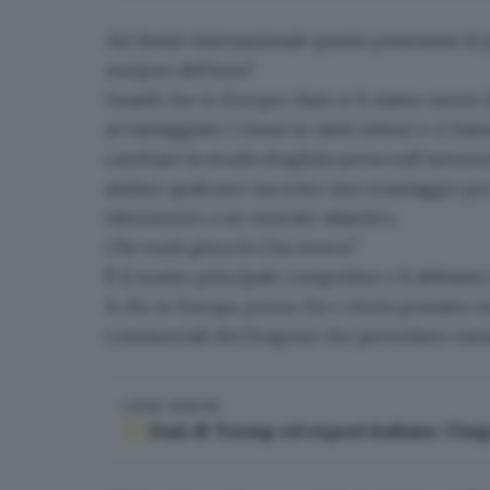
Sul fronte internazionale quanto peseranno le 
europeo dell'auto?
Guardi che in Europa i dazi ce li siamo messi
avvantaggiato i cinesi in tanti settori e ci h
cambiare la strada sbagliata presa sull’autom
aiutino qualcuno ma sono uno svantaggio per
riferimento a un mercato atlantico.
Che ruolo gioca la Cina invece?
È il nostro principale competitor e
li abbiamo
A chi, in Europa, pensa che i cinesi possano 
commerciali del Dragone che prevedano vanta
LEGGI ANCHE
Dazi di Trump ed export italiano: l’i