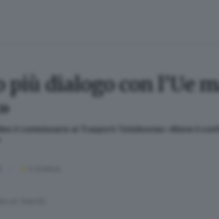
o più dialogo con l’Ue 
i»
es il commissario ai Trasporti Tzitzikostas: «Bene il con
»
5
4
' di lettura
les da Total EU