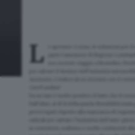
L
e aperture ci sono, le soluzioni per i
parte l’assessore di Regione Lombar
suo recente viaggio a Bruxelles. Perch
per salvare il destino dell’industria automobil
Assessore, è reduce da un incontro con il comm
Com’è andata?
Da un lato è molto positivo il fatto che il com
Dall’altro, al di là della parola flessibilità usa
preoccupati rispetto alla
mancanza di risposte
radicali per salvare l’industria dell’auto: pie
ai costruttori, realismo e scelte confacenti all