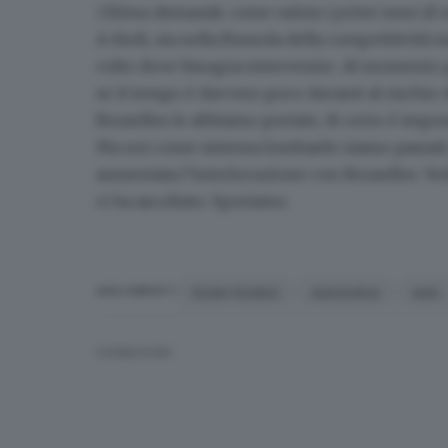
Ultima domanda: come valuta i primi mesi di 
A titoli, sia nella Bussola della competitività
colto dove bisogna intervenire. Al momento
se
il tempo è davvero poco davanti al rischio
Bruxelles le abbiamo portate, di certo è imp
Ma noi come sistema lombardo siamo passati da
aumentata l’interlocuzione con Bruxelles. Ve
ci ha ascoltato. Speriamo.
Guido Guidesi
automotive
auto
ARGOMENTI
CONDIVIDI