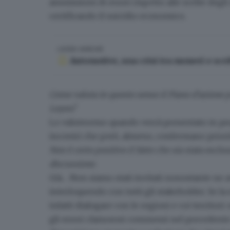
ammissioni di errori rispetto alle scelte degli
certificando il suicidio economico.
LEGGI ANCHE
Automotive, una crisi tra numeri e sce
Come valuta in questo senso il Piano d’azione 
Leyen?
Lo valuteremo quando verrà presentato in prop
incontri
che però, almeno, confermano priorit
Non è certo positivo il fatto che sia stata esclus
discussione.
Già… Non siamo stati invitati nonostante ne 
interloquendo con tutti gli stakeholder. Se l
infatti dialogare con le regioni e coi territori
gli errori clamorosi commessi nel precedent