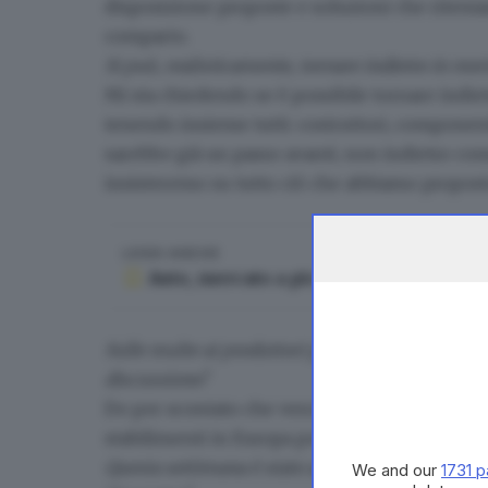
disposizione proposte e soluzioni che riteni
comparto.
Si può, realisticamente, tornare indietro in meri
Mi sta chiedendo se è possibile tornare indiet
tenendo insieme tutti
: costruttori, component
sarebbe già un passo avanti, non indietro co
insisteremo su tutto ciò che abbiamo propost
LEGGI ANCHE
Auto, mercato a picco: «L’Ue ridefinis
Sulle multe ai produttori per il mancato raggiu
discussione?
Do per scontato che verranno cancellate o so
stabilimenti in Europa perché tutta la pianifi
Questa settimana è stato anche a Valencia per in
We and our
1731 p