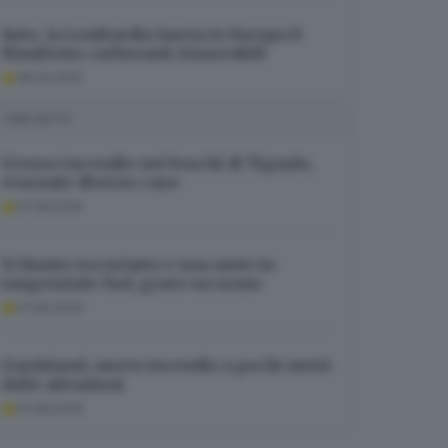
Auto, la Lombardia lancia in Europa il
Manifesto carburanti rinnovabili
08.04.2025
I PIÙ LETTI
Grosso incendio nei boschi di Tignale,
evacuate diverse case
07.08.2026
Schianto tra un’auto e una moto in
tangenziale Sud, grave un uomo
07.08.2026
Gardaland, nuovo incendio a pochi metri
dalle attrazioni
07.08.2026