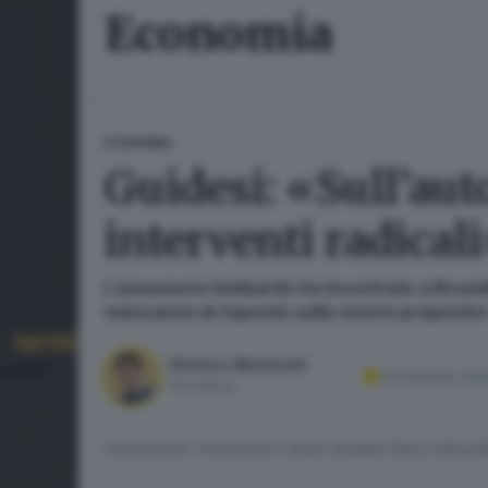
Economia
ECONOMIA
Guidesi: «Sull’aut
interventi radical
L’assessore lombardo ha incontrato a Bruxell
mancanza di risposte sulle nostre proposte
Stefano Martinelli
23 febbraio 202
Giornalista
Automotive: l'intervista a Guido Guidesi fatta a Bruxel