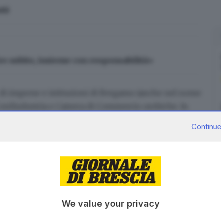
tti
ire subito, insieme con responsabilità»
ne di imprese e istituzioni di Bergamo (anche nel nome
 Confindustria e Camera di Commercio orobiche. In
n ogni edizione ospiterà una regione italiana:
Continue
a Expo lancia il progetto Covenant 2050
, che prevede
ropa (oltre alla Lombardia, la Catalogna, il Baden
Brescia 2050
già firmato da 273 nostre imprese con
nibilità e la transizione green.
We value your privacy
Iscriviti
prese, ma anche di lavoro e opportunità di