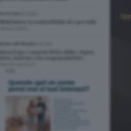
30.11.2022
B & FUTURA
dB&Futura: la sostenibilità di e per tutti
i
Nunzia Vallini
03.10.2022
ESCIA E HINTERLAND
utura Expo, i segreti della sfida: «Agire
ubito, insieme con responsabilità»
i
Barbara Bertocchi
ADV