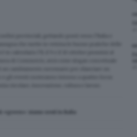
GD
G
d
i confini provinciali, gettando ponti verso l’Italia e
assegna che mette in vetrina le buone pratiche delle
BR
 è in
calendario l’8, il 9 e il 10 ottobre prossimi al
F
amera di Commercio, avrà come slogan concettuale
s
d
 di un cambiamento necessario per rilanciare un
 e gli eventi ruoteranno intorno a quattro focus
ia circolare, innovazione, cultura e lavoro.
«green»: siamo sesti in Italia