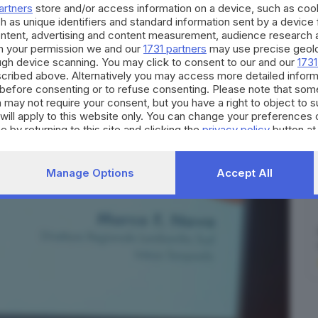
artners
store and/or access information on a device, such as co
h as unique identifiers and standard information sent by a device
ship con A2A
, Confindustria Brescia, Fondazione
ontent, advertising and content measurement, audience research 
Forum sarà diviso in sei aree espositive (human center,
h your permission we and our
1731 partners
may use precise geolo
ersità; innovative manu-facture; agorà). Gli eventi di
ough device scanning. You may click to consent to our and our
1731
cribed above. Alternatively you may access more detailed infor
massimo trenta, nelle tre aree dedicate. Massima
before consenting or to refuse consenting. Please note that som
iù stretta alleanza con «Smart future Academy», che
 may not require your consent, but you have a right to object to 
will apply to this website only. You can change your preferences 
e by returning to this site and clicking the
privacy policy
button at
✕
Manage Options
Accept All
Storie e notizie di aziende, startup, imprese, ma anche di lavoro e
opportunità di impiego a Brescia e dintorni.
Email*