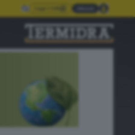
Leggi il GdB
Abbonati