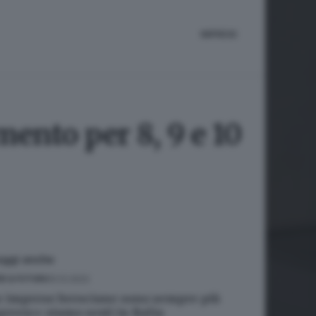
IMPRESE
mento per 8, 9 e 10
eggi anche
10.12.2022
B & FUTURA
e imprese bresciane sono sempre più
green»: siamo sesti in Italia