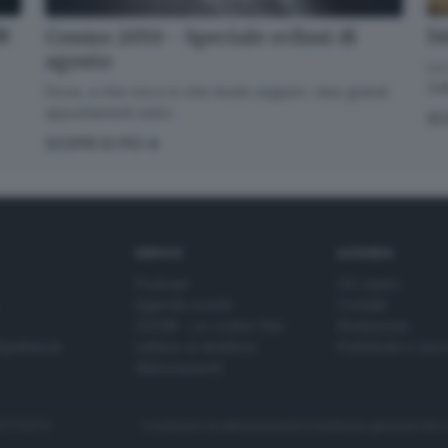
dB
Im
Cosmo 2050 - Speciale eclissi di
agosto
La 
GdB
Dove, a che ora e in che modo seguire i due grandi
appuntamenti estivi.
SC
SCOPRI DI PIÙ
SERVIZI
AZIENDA
Podcast
Chi siamo
Agenda eventi
Contatti
ZOOM - Le vostre foto
Redazione
Spettacoli
Lettere al direttore
Pubblicità e nec
Abbonamenti
272770173
Condizioni di abbonamento
Condizioni generali del 