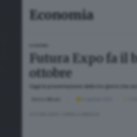
Economia
ECONOMIA
Futura Expo fa il b
ottobre
Oggi la presentazione della tre giorni che 
Enrico Mirani
27 gennaio 2023
2
' di
FUTURA EXPO TORNA A BRESCIA