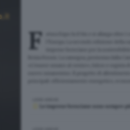
F
utura Expo
fa il bis e si allarga oltre 
l’Europa. La secondo edizione della r
imprese bresciane per la sostenibilità
Brixia Forum
. La rassegna, promossa dalla C
«
L’essere umano al centro
», fulcro e regista
nuovo umanesimo. Il progetto di allestimento
principali: efficientamento energetico, econom
LEGGI ANCHE
Le imprese bresciane sono sempre più 
LEGGI ANCHE