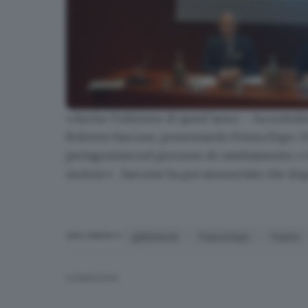
«Anche l’edizione di quest’anno – ha sottoli
La presentazione dell'edizione 2023 di Futura E
Roberto Saccone, presentando Futura Expo 
protagonista nel processo di cambiamento, e
motore» . Saccone ha poi annunciato che dopo
gdbfutura1
Futura Expo
Futura
ARGOMENTI
CONDIVIDI