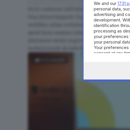
We and our
1731 p
personal data, suc
Fra le conferme dell’edizione 2023, la
partner
advertising and c
Una, Intesa Sanpaolo. Il padiglione di Brixia 
development. Wit
mobility; urban evolution; agricoltura e biodiv
identification thr
processing as des
quest’anno saranno ridotti rispetto al 2022, 
your preferences 
attenzione anche ai giovani attraverso una p
your personal data
Your preferences 
inviterà scuole da tutta Italia.
consent at any tim
the webpage.
FOTOGALLERY