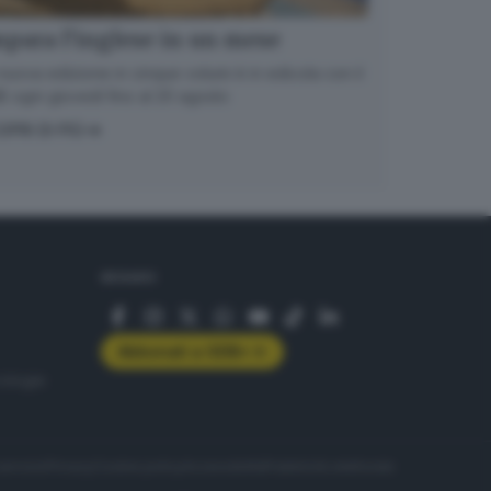
para l’inglese in un mese
nuova edizione in cinque volumi è in edicola con il
 ogni giovedì fino al 20 agosto
OPRI DI PIÙ
SEGUICI
Abbonati a GDB+
rologie
servizio
Privacy
Cookie policy
Accessibilità
Pubblicità elettorale