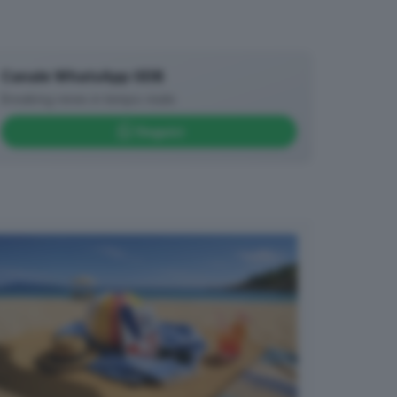
Canale WhatsApp GDB
Breaking news in tempo reale
Seguici