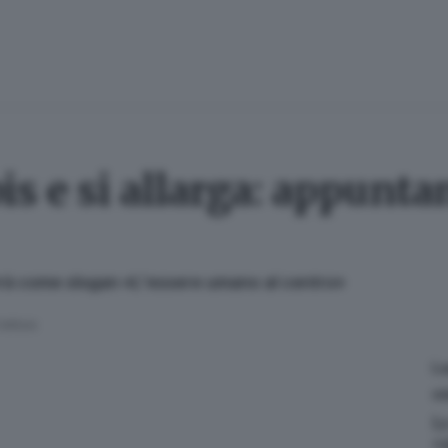
is e si allarga: appunta
avrà come slogan «L'essere umano al centro»
 lettura
L
GD
L
«