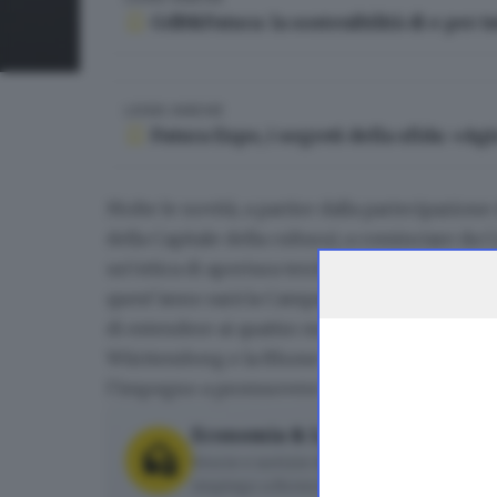
GdB&Futura: la sostenibilità di e per tu
LEGGI ANCHE
Futura Expo, i segreti della sfida: «Ag
Molte le novità, a partire dalla partecipazio
della
Capitale della cultura
), a cominciare da
un’ottica di apertura territoriale,
Futura Expo
i
quest’anno sarà la Campania. Non solo.
Futur
di estendere ai quattro motori industriali d’Eu
Württemberg e la Rhone-Alpes) il
Patto per 
l’impegno a promuovere iniziative per la soste
Economia & Lavoro
Storie e notizie di aziende, startup, im
impiego a Brescia e dintorni.