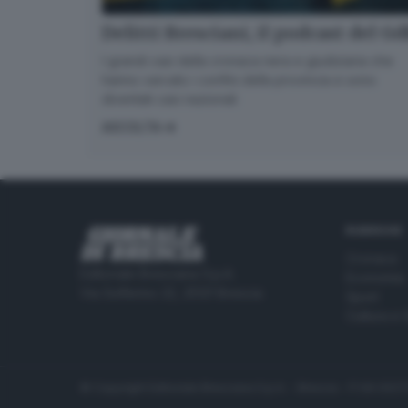
Delitti Bresciani, il podcast del G
I grandi casi della cronaca nera e giudiziaria che
hanno varcato i confini della provincia e sono
diventati casi nazionali
ASCOLTA
RUBRICHE
Cronaca
Editoriale Bresciana S.p.A.
Economia
Via Solferino 22, 25121 Brescia
Sport
Cultura e 
© Copyright Editoriale Bresciana S.p.A. - Brescia - P.IVA 00