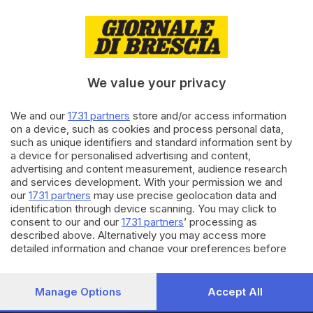
19.01.2024
ECONOMIA
Bontempi Vibo, super premio
da 2.200 euro per i dipendenti
di
Erminio Bissolotti
We value your privacy
We and our
1731 partners
store and/or access information
17.01.2024
ECONOMIA
on a device, such as cookies and process personal data,
Stop al Superbonus, anche
such as unique identifiers and standard information sent by
Ance Brescia sostiene la
a device for personalised advertising and content,
proroga
advertising and content measurement, audience research
and services development. With your permission we and
our
1731 partners
may use precise geolocation data and
Carica altri articoli
identification through device scanning. You may click to
consent to our and our
1731 partners
’ processing as
described above. Alternatively you may access more
detailed information and change your preferences before
consenting or to refuse consenting. Please note that some
processing of your personal data may not require your
consent, but you have a right to object to such processing.
Manage Options
Accept All
Your preferences will apply to this website only. You can
Editoriale Bresciana S.p.A.