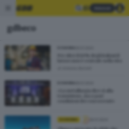
Abbonati
gdbeco
29.01.2024
ECONOMIA
Per oltre il 60% degli italiani il
lavoro non è centrale nella vita
di
Antonio Borrelli
28.01.2024
ECONOMIA
«La metallurgia dice sì alla
transizione, ma a pari
condizioni dei concorrenti»
26.01.2024
ECONOMIA
Clima e mercato: le sfide che