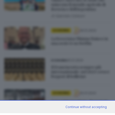
uniscono il mondo agricolo di
Brescia e dell’Argentina
di
Gabriele Colleoni
26.01.2024
ECONOMIA
La bresciana Thimus finisce in
una serie tv su Netflix
25.01.2024
ECONOMIA
Il Franciacorta sempre più
internazionale: nel 2023 cresce
l'export di bollicine
25.01.2024
ECONOMIA
Cassa integrazione, Brescia in
controtendenza: +30,8% nel
Continue without accepting
2023