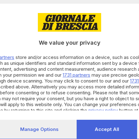
faro: il reportage
We value your privacy
artners
store and/or access information on a device, such as co
lla multinazionale. Secondo fonti del Ministero dell’Ambi
h as unique identifiers and standard information sent by a device
 la distribuzione del risarcimento, chiedendo di escluder
ontent, advertising and content measurement, audience research 
h your permission we and our
1731 partners
may use precise geolo
Colleferro)
: secondo quanto riportato, infatti, la multinazi
ough device scanning. You may click to consent to our and our
1731
 di quell’area.
cribed above. Alternatively you may access more detailed infor
tiva diretta per archiviare ogni contenzioso, stralciando Co
before consenting or to refuse consenting. Please note that som
 may not require your consent, but you have a right to object to 
oprio essere fallita. La società aveva messo sul tavolo una p
will apply to this website only. You can change your preferences 
mento gli 86 milioni destinati alla Valle del Sacco), ma Rom
e by returning to this site and clicking the
privacy policy
button at
equilibrio interno della vicenda, ma non quello di Brescia
CONTENUTO PER GLI ABBONATI
Manage Options
Accept All