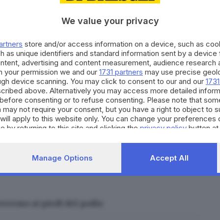
We value your privacy
artners
store and/or access information on a device, such as co
h as unique identifiers and standard information sent by a device
ontent, advertising and content measurement, audience research 
h your permission we and our
1731 partners
may use precise geolo
ough device scanning. You may click to consent to our and our
1731
cribed above. Alternatively you may access more detailed infor
before consenting or to refuse consenting. Please note that som
 may not require your consent, but you have a right to object to 
will apply to this website only. You can change your preferences 
e by returning to this site and clicking the
privacy policy
button at
Manage Options
Accept All
el Giro? Inaspettata
overemo ai piedi del podio