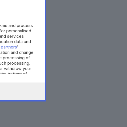
okies and process
 for personalised
and services
cation data and
 partners
’
mation and change
e processing of
such processing.
or withdraw your
 the bottom of