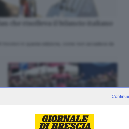
lan che risolleva il bilancio italiano
nfi tricolori in questa edizione, come non accadeva da
Continue