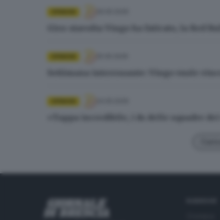
26.05.2026
OPINIONI
Giro: stavolta Vingo ha faticato, la Red B
25.05.2026
OPINIONI
Settimana interessante: Vingo vuole vi
24.05.2026
OPINIONI
«Tappa incredibile, i ds delle squadre dei
Carica
RUBRICHE
Cronaca