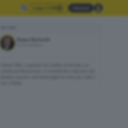
Leggi il GdB
Abbonati
AUTORE
Beppe Martinelli
Commentatore
Classe 1955, originario di Lodetto di Rovato, ex
ciclista professionista, è considerato il decano dei
direttori sportivi: sull'ammiraglia ha vinto più volte il
Giro d'Italia.