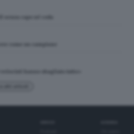
ull senza capo né coda
ncere come un campione
 velocisti hanno sbagliato tutto»
 altri articoli
SERVIZI
AZIENDA
Podcast
Chi siamo