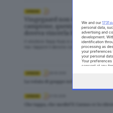
OPINIONI
Vingegaard non è un vero
We and our
1731 p
campione, questa tappa
personal data, suc
doveva vincerla lui
advertising and c
development. Wit
Il vincitore Sepp Kuss è un ottimo corridore,
identification thr
processing as des
ma i tapponi li devono conquistare i campioni
your preferences 
your personal data
Your preferences 
consent at any tim
the webpage.
28.05.2026
OPINIONI
La volata di gruppo nella 18esima tappa d
27.05.2026
OPINIONI
Che tappa, che medie! E Caruso ce lo ritr