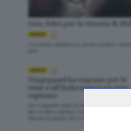
Giro, felici per la vittoria di Mi
OPINIONI
Il successo dell’azzurro porta a quattro i trio
anni
OPINIONI
Vingegaard ha risposto per le
rime e all’Italia manca un vero
capitano
Giù il cappello dopo la vittoria a Piancavallo
del corridore danese. Come italiani però il
bilancio di questo Giro è scadente