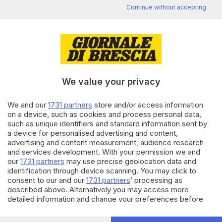
Alla scoperta della storia di
Continue without accepting
Erbusco attraverso il racconto
di chi c'era
06.08.2023
ITALIA E ESTERO
I bresciani alla Gmg, sotto il
sole fino alla veglia «per una
We value your privacy
Chiesa giovane e immersa nel
mondo»
di
Alessia Tagliabue
We and our
1731 partners
store and/or access information
on a device, such as cookies and process personal data,
such as unique identifiers and standard information sent by
04.04.2023
SALA LIBRETTI
a device for personalised advertising and content,
«Il carcere: un luogo della città
advertising and content measurement, audience research
oggi... e domani?»: l'incontro in
and services development. With your permission we and
Sala Libretti
our
1731 partners
may use precise geolocation data and
identification through device scanning. You may click to
consent to our and our
1731 partners
’ processing as
Carica altri articoli
described above. Alternatively you may access more
detailed information and change your preferences before
consenting or to refuse consenting. Please note that some
processing of your personal data may not require your