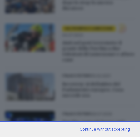
dopo lo stop fa ancora
discutere
VALTROMPIA E LUMEZZANE
04.07.2023
Aiuti nel post terremoto: il
grazie della Turchia a due
volontari di Lumezzane e al loro
cane
10.02.2021
ITALIA E ESTERO
Recovery: sì definitivo del
Parlamento europeo. Cosa
succede ora
29.07.2020
ITALIA E ESTERO
Turchia, passa la legge anti
social media
Continue without accepting