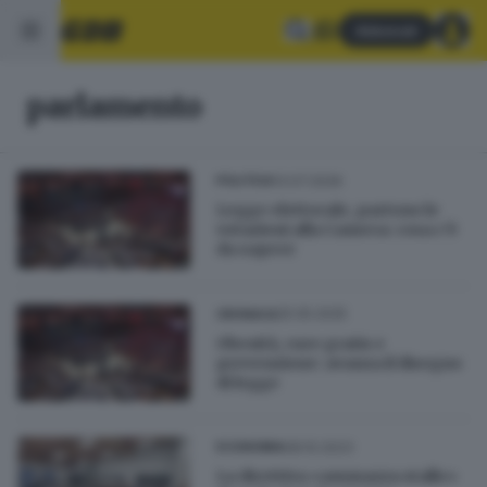
Abbonati
parlamento
13.07.2026
POLITICA
Legge elettorale, partono le
votazioni alla Camera: cosa c’è
da sapere
25.05.2025
CRONACA
Obesità, cure gratis e
prevenzione: avanza il disegno
di legge
08.10.2023
ECONOMIA
La direttiva «ammazza stalle»