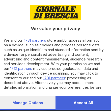
27.05.2020
ITALIA E ESTERO
Election day il 20 settembre:
regionali, comunali e
referendum
We value your privacy
We and our
1731 partners
store and/or access information
19.12.2018
ITALIA E ESTERO
on a device, such as cookies and process personal data,
Il Nevada ha una maggioranza
such as unique identifiers and standard information sent by
femminile in parlamento
a device for personalised advertising and content,
advertising and content measurement, audience research
and services development. With your permission we and
our
1731 partners
may use precise geolocation data and
Carica altri articoli
identification through device scanning. You may click to
consent to our and our
1731 partners
’ processing as
described above. Alternatively you may access more
detailed information and change your preferences before
consenting or to refuse consenting. Please note that some
processing of your personal data may not require your
consent, but you have a right to object to such processing.
Manage Options
Accept All
Your preferences will apply to this website only. You can
Editoriale Bresciana S.p.A.
change your preferences or withdraw your consent at any