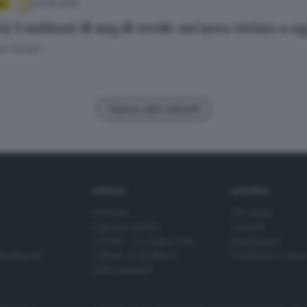
24.08.2025
A
tà 5 milioni di mq di verde: un’area vicino a o
o Zanotti
Carica altri articoli
SERVIZI
AZIENDA
Podcast
Chi siamo
Agenda eventi
Contatti
ZOOM - Le vostre foto
Redazione
Spettacoli
Lettere al direttore
Pubblicità e nec
Abbonamenti