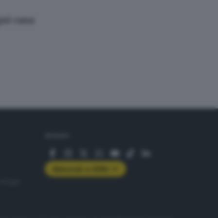
gni casa
SEGUICI
Abbonati a GDB+
rologie