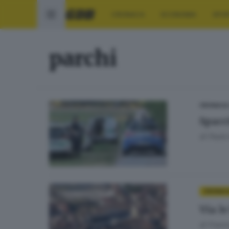
CRONACA
ECONOMIA
SPO
parchi
CRONACA
Spacc
di
Paolo 
CRONAC
Via le
di
Franc