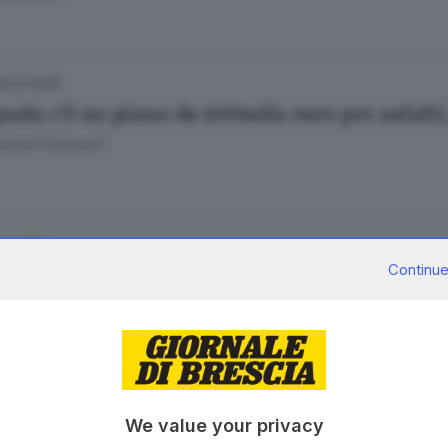
12.07.2026
nolo c’è un piano da 600mila euro per asfalti
andra Portesani
03.07.2026
A
Continue
cia ci sono 70 rifugi climatici contro il caldo
o Zanotti
10.04.2026
We value your privacy
ungere i parchi urbani passeggiando per la 