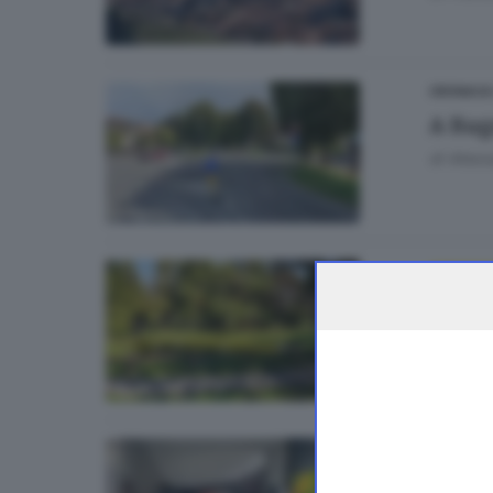
CRONACA
A Bag
di
Aless
CRONAC
A Bres
di
Stefan
CRONACA
Raggi