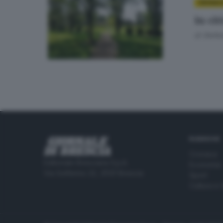
CRONAC
In cit
di
Stefan
RUBRICHE
Cronaca
Editoriale Bresciana S.p.A.
Economia
Via Solferino 22, 25121 Brescia
Sport
Cultura e 