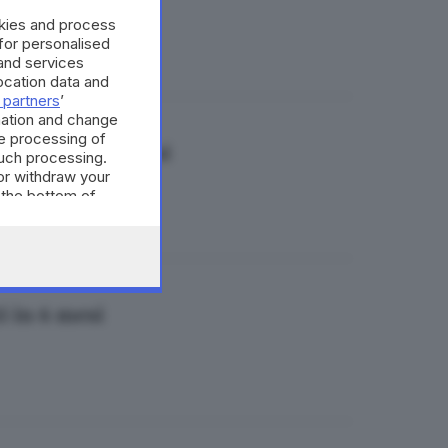
okies and process
 for personalised
and services
cation data and
 partners
’
mation and change
e processing of
iochi e di sorrisi
such processing.
or withdraw your
 the bottom of
i in 6 mesi