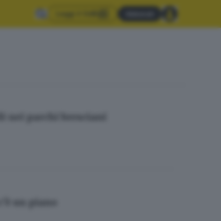
Leggi il GdB
Abbonati
i nei parchi bresciani
 c’è un piano