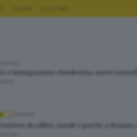
RT
CULTURA
FOTO E VIDEO
31.07.2026
io e immigrazione clandestina: nuovi controll
Bertoli
30.07.2026
A
 barriere da edifici, strade e parchi: a Rezzato
esca Zani