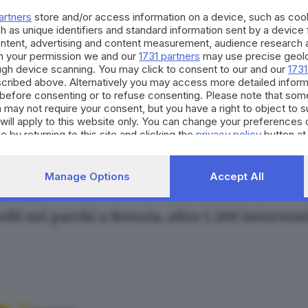
 Gregorio
artners
store and/or access information on a device, such as co
h as unique identifiers and standard information sent by a device
ontent, advertising and content measurement, audience research 
h your permission we and our
1731 partners
may use precise geolo
ough device scanning. You may click to consent to our and our
1731
cribed above. Alternatively you may access more detailed infor
28.02.2026
before consenting or to refuse consenting. Please note that som
o, il «nuovo» parco pronto a fare il pieno di g
 may not require your consent, but you have a right to object to 
will apply to this website only. You can change your preferences 
andra Portesani
e by returning to this site and clicking the
privacy policy
button at
Manage Options
Accept All
02.10.2025
lli nei parchi a Brescia, oltre 1.200 intervent