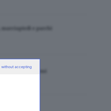
, marciapiedi e parchi
 without accepting
 e gli eventi estremi
metro