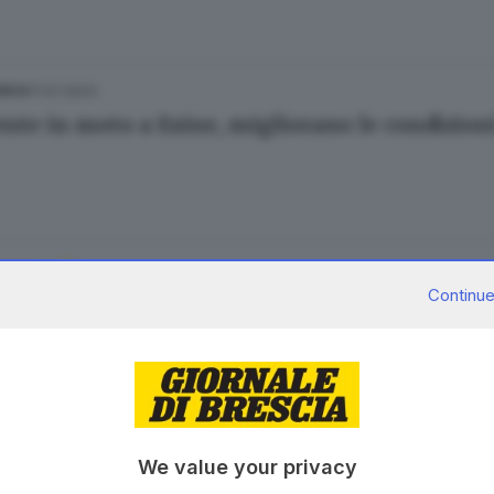
17.07.2023
NICA
ente in moto a Esine, migliorano le condizioni
16.07.2023
ONICA
Continue
nte in moto a Esine, ore con il fiato sospeso p
10.2021
We value your privacy
 con la fidanzata e poi cerca di investirla: arr