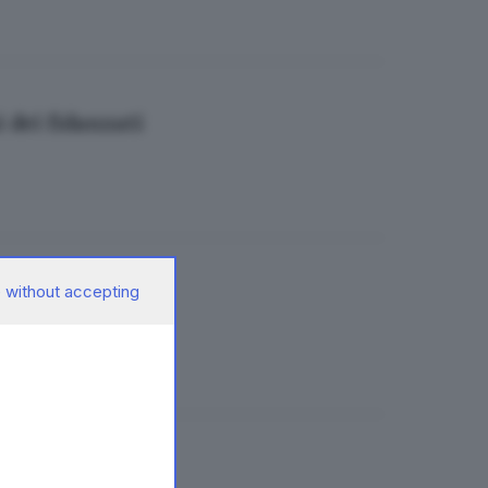
 dei fidanzati
 without accepting
er i fidanzati
estato