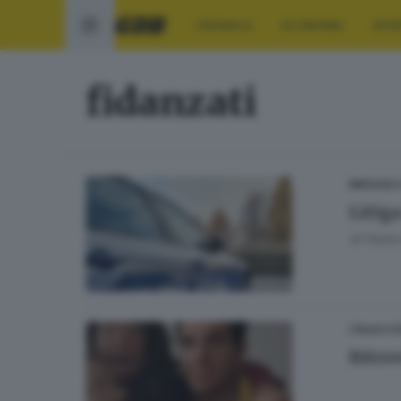
CRONACA
ECONOMIA
SPO
fidanzati
BRESCIA 
Litiga
di
Paolo 
ITALIA E 
Ritro