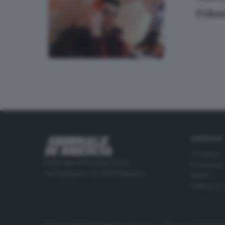
Fidanz
RUBRICHE
Cronaca
Editoriale Bresciana S.p.A.
Economia
Via Solferino 22, 25121 Brescia
Sport
Cultura e 