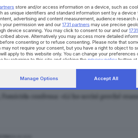
Bertoli
artners
store and/or access information on a device, such as co
h as unique identifiers and standard information sent by a device
ontent, advertising and content measurement, audience research 
h your permission we and our
1731 partners
may use precise geolo
ough device scanning. You may click to consent to our and our
1731
cribed above. Alternatively you may access more detailed infor
.04.2021
before consenting or to refuse consenting. Please note that som
idanzati in moto falciati da un ubriaco al vol
 may not require your consent, but you have a right to object to 
will apply to this website only. You can change your preferences 
e by returning to this site and clicking the
privacy policy
button at
Manage Options
Accept All
30.09.2020
ESTERO
 l'omicida confessa: «Li ho uccisi perché erano
29.09.2020
ESTERO