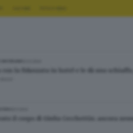
RT
CULTURA
FOTO E VIDEO
02.01.2024
E HINTERLAND
 con la fidanzata in hotel e le dà uno schiaffo
Bertoli
18.11.2023
ESTERO
vato il corpo di Giulia Cecchettin: ancora ness