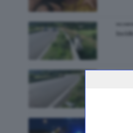
VALCAMO
Incid
VALCAM
Incide
10.
GARDA
Litiga