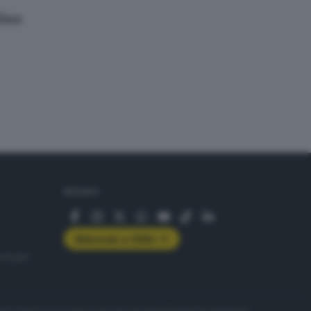
lino
SEGUICI
Abbonati a GDB+
rologie