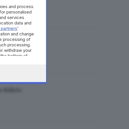
okies and process
 for personalised
and services
cation data and
 partners
’
mation and change
e processing of
ante
such processing.
or withdraw your
 the bottom of
 felici»