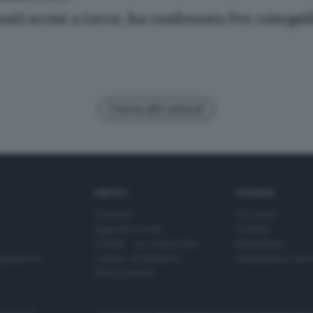
ati uccisi a Lecce, ha confessato l'ex coinqui
Carica altri articoli
SERVIZI
AZIENDA
Podcast
Chi siamo
Agenda eventi
Contatti
ZOOM - Le vostre foto
Redazione
Spettacoli
Lettere al direttore
Pubblicità e nec
Abbonamenti