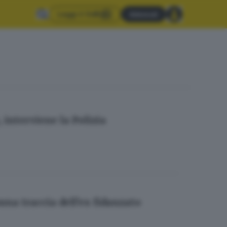
Leggi il GdB
Abbonati
, interviene la Polizia
una traccia dell'ex fidanzato