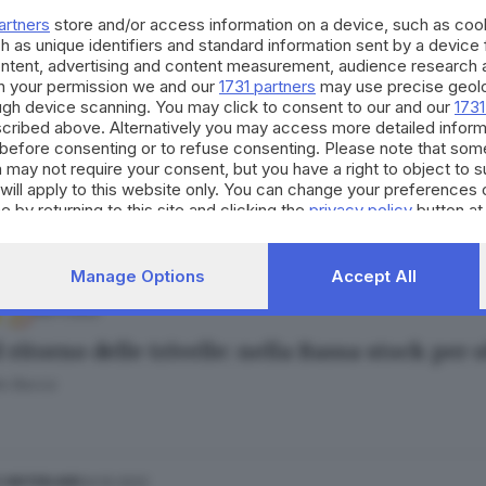
to Manieri
artners
store and/or access information on a device, such as co
h as unique identifiers and standard information sent by a device
ontent, advertising and content measurement, audience research 
h your permission we and our
1731 partners
may use precise geolo
ough device scanning. You may click to consent to our and our
1731
cribed above. Alternatively you may access more detailed infor
17.11.2022
before consenting or to refuse consenting. Please note that som
 may not require your consent, but you have a right to object to 
le, riparte il progetto Corzano: «Gas a km zer
will apply to this website only. You can change your preferences 
e Bacca
e by returning to this site and clicking the
privacy policy
button at
Manage Options
Accept All
08.11.2022
l ritorno delle trivelle: nella Bassa stock per 
e Bacca
24.10.2022
E HINTERLAND