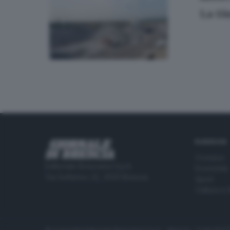
La Gi
RUBRICHE
Cronaca
Editoriale Bresciana S.p.A.
Economia
Via Solferino 22, 25121 Brescia
Sport
Cultura e 