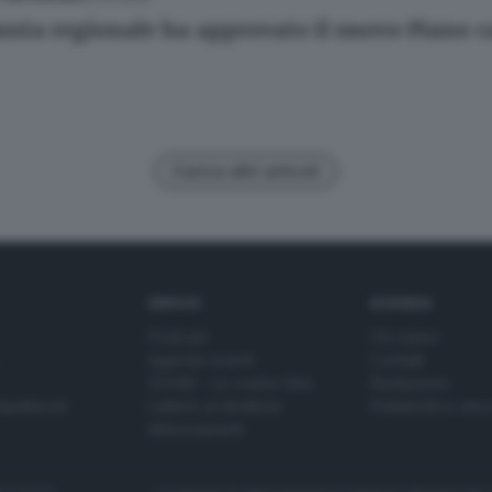
unta regionale ha approvato il nuovo Piano ca
Carica altri articoli
SERVIZI
AZIENDA
Podcast
Chi siamo
Agenda eventi
Contatti
ZOOM - Le vostre foto
Redazione
Spettacoli
Lettere al direttore
Pubblicità e nec
Abbonamenti