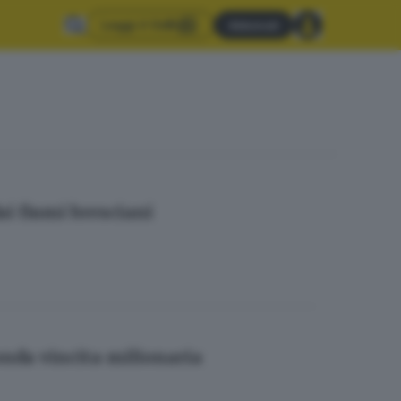
Leggi il GdB
Abbonati
ai fiumi bresciani
conda vincita milionaria