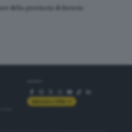
ve della provincia di Brescia
SEGUICI
Abbonati a GDB+
rologie