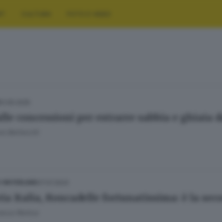
RT
CULTURA
FOTO E VIDEO
01.05.2025
alle concessioni per estrarre sabbia e ghiaia d
ra Bertocchi
07.01.2024
E HINTERLAND
ria Italia, Roncadelle fortunatissima: è la se
esca Renica