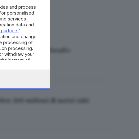
okies and process
 for personalised
and services
cation data and
 partners
’
mation and change
e processing of
such processing.
o per le aziende locali»
or withdraw your
 the bottom of
oltre 200 milioni di metri cubi