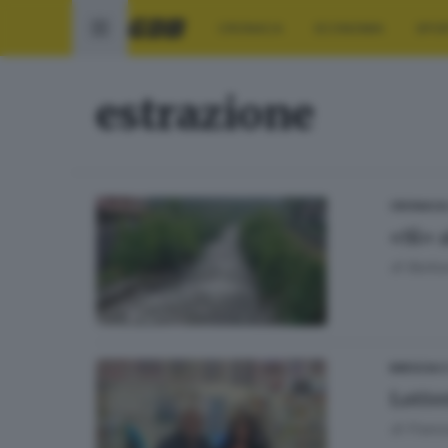
CRONACA
ECONOMIA
SPO
estrazione
CRONACA
«Sì» 
di
Barba
BRESCIA 
Lotte
di
Franc