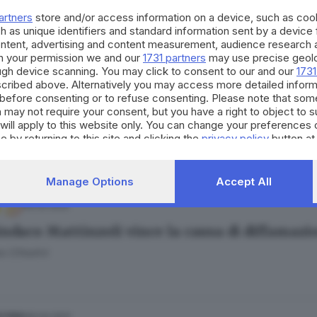
cordo di Desirée Piovanelli: intrecci con passa
artners
store and/or access information on a device, such as co
 Cittadini
h as unique identifiers and standard information sent by a device
ontent, advertising and content measurement, audience research 
h your permission we and our
1731 partners
may use precise geolo
ough device scanning. You may click to consent to our and our
1731
cribed above. Alternatively you may access more detailed infor
.05.2023
before consenting or to refuse consenting. Please note that som
 rapire Desirée». In aula per diffamazione
 may not require your consent, but you have a right to object to 
will apply to this website only. You can change your preferences 
 Cittadini
e by returning to this site and clicking the
privacy policy
button at
Manage Options
Accept All
06.02.2022
sindaco Mattinzoli vince la causa di diffamazi
 Cittadini
29.04.2021
ESTERO