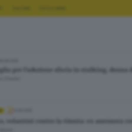
RT
CULTURA
FOTO E VIDEO
16.09.2025
glia per l’adozione sfocia in stalking, donna
 Cittadini
11.06.2025
A
o, volantini contro la Giunta: ex assessora c
Bertoli