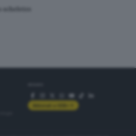
o scheletro
SEGUICI
Abbonati a GDB+
rologie