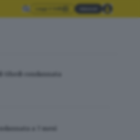
Leggi il GdB
Abbonati
 di Ghedi condannata
ondannata a 7 mesi