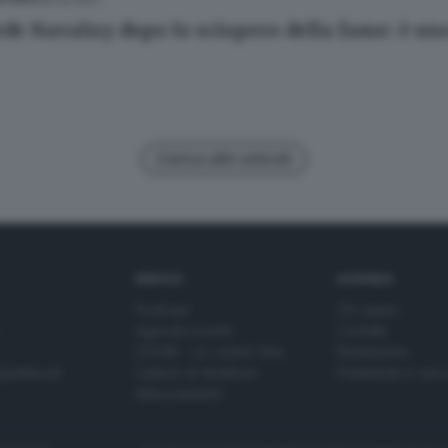
vede Navalny dopo lo sciopero della fame: è un
Carica altri articoli
SERVIZI
AZIENDA
Podcast
Chi siamo
Agenda eventi
Contatti
ZOOM - Le vostre foto
Redazione
Spettacoli
Lettere al direttore
Pubblicità e nec
Abbonamenti