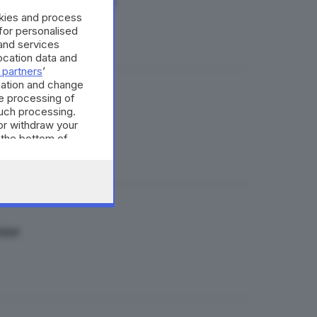
to e ombre lunghe
okies and process
 for personalised
and services
cation data and
 partners
’
mation and change
e processing of
such processing.
or withdraw your
 the bottom of
one