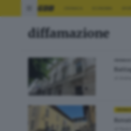
CRONACA
ECONOMIA
SPO
diffamazione
CRONACA
Batta
di
Andrea
CRONAC
Rovat
di
Paolo 