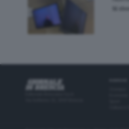
Si ri
RUBRICHE
Cronaca
Editoriale Bresciana S.p.A.
Economia
Via Solferino 22, 25121 Brescia
Sport
Cultura e 