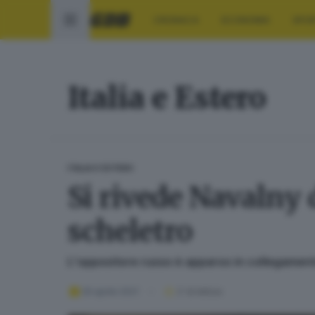
CRONACA
ECONOMIA
SPO
Italia e Estero
ITALIA E ESTERO
Si rivede Navalny 
scheletro
L'oppositore russo è apparso in collegament
29 aprile 2021
2
' di lettura