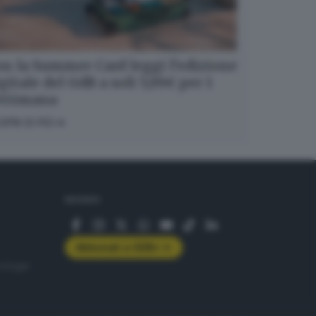
n la Summer Card leggi l’edizione
gitale del GdB a soli 5,99€ per 1
ettimana
OPRI DI PIÙ
SEGUICI
Abbonati a GDB+
rologie