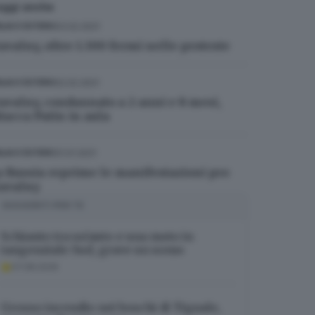
eggi anche
03.02.2021
ALIA E ESTERO
avalny, oltre 1.300 fermi nelle proteste
02.02.2021
ALIA E ESTERO
avalny, condannato a 2 anni e 8 mesi,
ttacca Putin in aula
31.01.2021
ALIA E ESTERO
a Russia reprime le manifestazioni pro
avalny
SUGGERITI PER TE
Schianto tra un’auto e una moto in
tangenziale Sud, grave un uomo
07.08.2026
Grosso incendio nei boschi di Tignale,