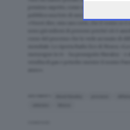
pessimo aspetto,
come uno scheletro
», ha d
pubblica una foto di uno schermo in cui Naval
«Vorrei dire, mia cara corte, che il vostro re 
sono già milioni di persone perché ciò è ass
corso del processo che lo vede accusato di d
mondiale. Lo riporta Radio Eco di Mosca. «
La
menzogne in tv - ha proseguito Navalny - e ab
vendita di gas e petrolio mentre il nostro Pa
anno».
Alexei Navalny
processo
diffam
ARGOMENTI
veterano
Mosca
CONDIVIDI