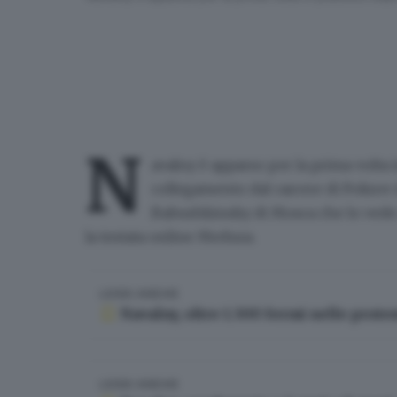
N
avalny
è apparso per la prima volta
collegamento dal carcere di Pokrov d
Babushkinsky di Mosca che lo vede a
la testata online Meduza.
LEGGI ANCHE
Navalny, oltre 1.300 fermi nelle prote
LEGGI ANCHE