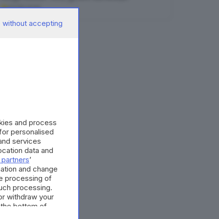
07.08.2026
 without accepting
okies and process
 for personalised
and services
cation data and
 partners
’
mation and change
e processing of
such processing.
or withdraw your
 the bottom of