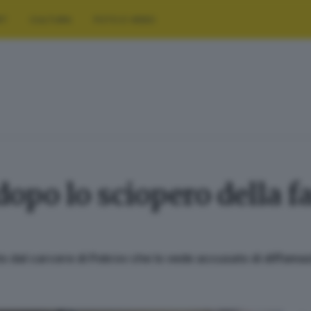
RT
CULTURA
FOTO E VIDEO
dopo lo sciopero della f
o dal carcere di Pokrov che lo vede accusato di diffama