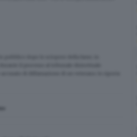
 in pubblico dopo lo
sciopero della fame
, in
urante il processo al tribunale distrettuale
ccusato di diffamazione di un veterano: lo riporta
ste