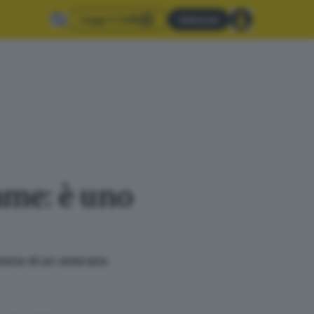
Leggi il GdB
Abbonati
ame: è uno
zione di un veterano