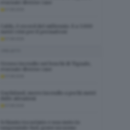
evacuate diverse case
07.08.2026
Caldo, è record del millennio. E a 3.000
metri crisi per il permafrost
07.08.2026
I PIÙ LETTI
Grosso incendio nei boschi di Tignale,
evacuate diverse case
07.08.2026
Gardaland, nuovo incendio a pochi metri
dalle attrazioni
07.08.2026
Schianto tra un’auto e una moto in
tangenziale Sud, grave un uomo