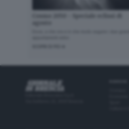
Cosmo 2050 - Speciale eclissi di
agosto
Dove, a che ora e in che modo seguire i due gran
appuntamenti estivi.
SCOPRI DI PIÙ
RUBRICHE
Cronaca
Editoriale Bresciana S.p.A.
Economia
Via Solferino 22, 25121 Brescia
Sport
Cultura e 