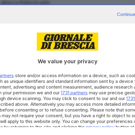
attacca Putin in aula
Continue
pro Navalny
ore russo contro la condanna inflittagli a febbraio di
We value your privacy
euro al cambio di allora, perché ritenuto colpevole di
conda guerra mondiale.
artners
store and/or access information on a device, such as co
ale si è scagliato contro un video filo-Cremlino che
h as unique identifiers and standard information sent by a device
mite di due mandati presidenziali consecutivi per
ontent, advertising and content measurement, audience research 
h your permission we and our
1731 partners
may use precise geolo
uelli che hanno partecipato al filmato, tra loro però
ough device scanning. You may click to consent to our and our
1731
e una persona che ha combattuto contro gli invasori
cribed above. Alternatively you may access more detailed infor
before consenting or to refuse consenting. Please note that som
 e secondo Navalny il processo è una mossa delle
 may not require your consent, but you have a right to object to 
 le sue parole non erano rivolte direttamente al
will apply to this website only. You can change your preferences 
e by returning to this site and clicking the
privacy policy
button at
re un buon aspetto. Se mi tolgo i vestiti ho un