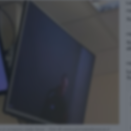
L
IT
N
IT
N
a
IT
L
N
 lo sciopero della fame - Foto © www.giornaledibrescia.it