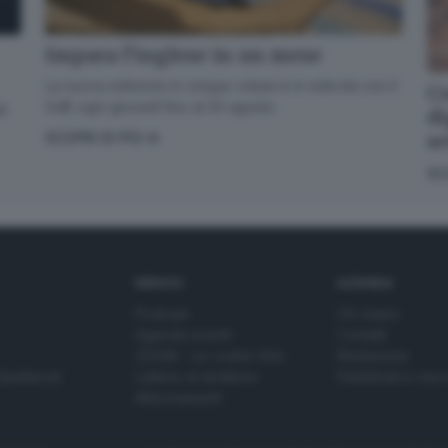
Impara l’inglese in un mese
La nuova edizione in cinque volumi è in edicola con il
Co
GdB ogni giovedì fino al 20 agosto
di
di
s
SCOPRI DI PIÙ
SC
SERVIZI
AZIENDA
Podcast
Chi siamo
Agenda eventi
Contatti
ZOOM - Le vostre foto
Redazione
Spettacoli
Lettere al direttore
Pubblicità e nec
Abbonamenti