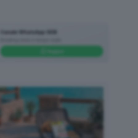
Canale WhatsApp GDB
Breaking news in tempo reale
Seguici