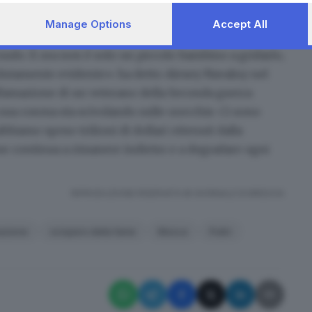
etto Navalny secondo Radio Eco di Mosca. Meduza
Manage Options
Accept All
ny appare magro e coi capelli rasati.
è nudo. E ora non è solo un piccolo bambino a gridarlo,
olutamente evidente»: ha detto Alexey Navalny nel
iffamazione di un veterano della Seconda guerra
 sua corona sta scivolando
sulle orecchie. Ci sono
biamo speso trilioni di dollari ottenuti dalla
ese continua a rimanere indietro e a degradare ogni
RIPRODUZIONE RISERVATA © GIORNALE DI BRESCIA
azione
sciopero della fame
Mosca
Putin