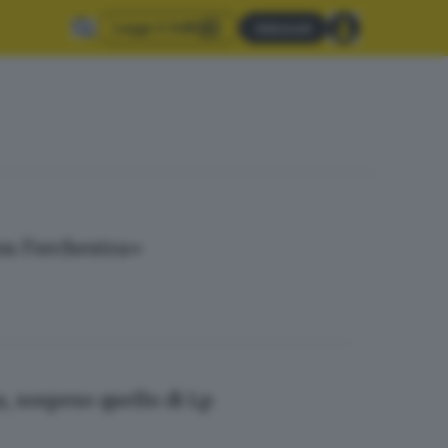
Leggi il GdB
Abbonati
on l’orchestra»
, sospeso quello di Lp