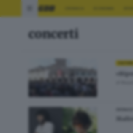
CRONACA
ECONOMIA
SPO
concerti
CULTUR
«Ripo
di
Rosar
CRONACA
Malte