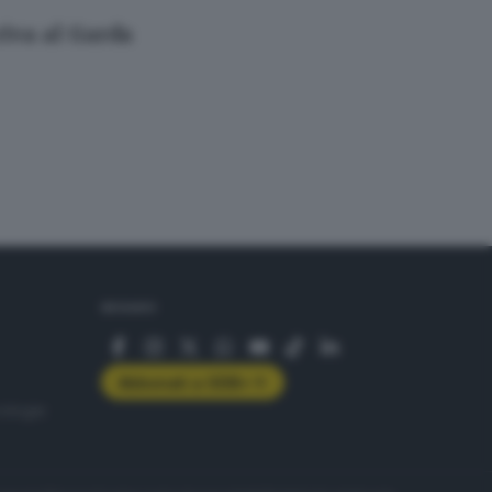
 riva al Garda
SEGUICI
Abbonati a GDB+
rologie