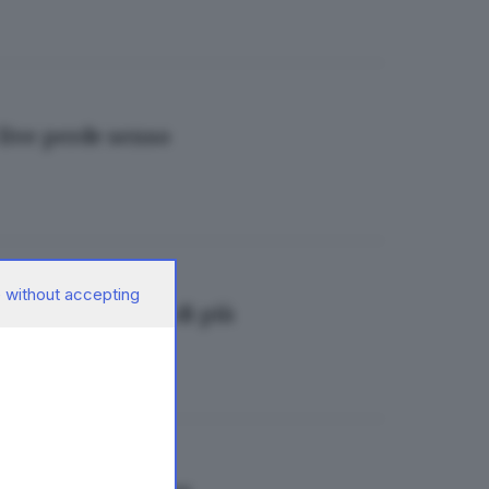
 live perde senso
 without accepting
prima e costano di più