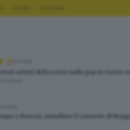
RT
CULTURA
FOTO E VIDEO
20.07.2026
A
rterò artisti della scena indie pop in teatro c
io Rampulla
11.07.2026
mpo a Brescia: annullato il concerto di Renga