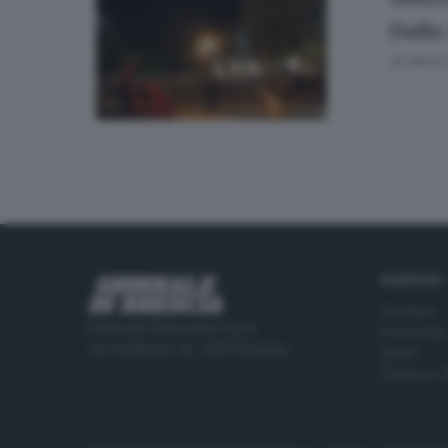
CRONACA
Dalla 
di
Alice 
RUBRICHE
Cronaca
Editoriale Bresciana S.p.A.
Economia
Via Solferino 22, 25121 Brescia
Sport
Cultura e 