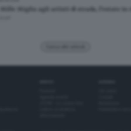
05.06.2026
Mille Miglia agli artisti di strada, l’estate in
Scalfi
Carica altri articoli
SERVIZI
AZIENDA
Podcast
Chi siamo
Agenda eventi
Contatti
ZOOM - Le vostre foto
Redazione
Spettacoli
Lettere al direttore
Pubblicità e nec
Abbonamenti