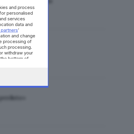
sica, lirica e jazz
okies and process
 for personalised
and services
cation data and
 partners
’
mation and change
e processing of
 bis a settembre
such processing.
or withdraw your
 the bottom of
 perduto»