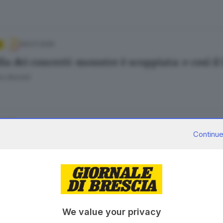
09.07.2026
la dei concerti-monstre è scoppiata: e così il
o Borrelli
22.06.2026
Continue
é i biglietti dei concerti si comprano sempre 
olotti
17.06.2026
We value your privacy