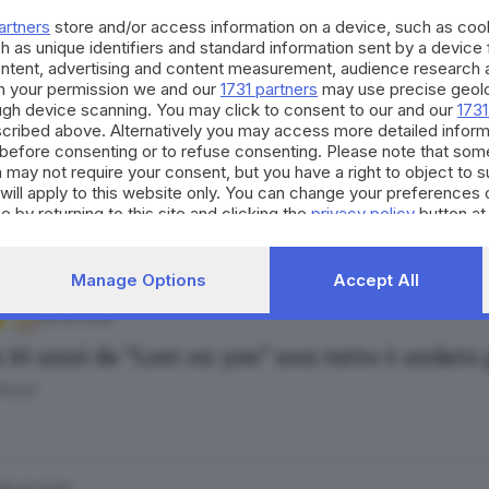
 in provincia: palco tra laghi e monti per clas
artners
store and/or access information on a device, such as co
a Faini
h as unique identifiers and standard information sent by a device
ontent, advertising and content measurement, audience research 
h your permission we and our
1731 partners
may use precise geolo
ough device scanning. You may click to consent to our and our
1731
cribed above. Alternatively you may access more detailed infor
.06.2026
before consenting or to refuse consenting. Please note that som
-a-mente è già un successo: biglietti a ruba e
 may not require your consent, but you have a right to object to 
will apply to this website only. You can change your preferences 
 Rossi
e by returning to this site and clicking the
privacy policy
button at
Manage Options
Accept All
06.06.2026
A 10 anni da “Lost on you” non tutto è andato
 Rossi