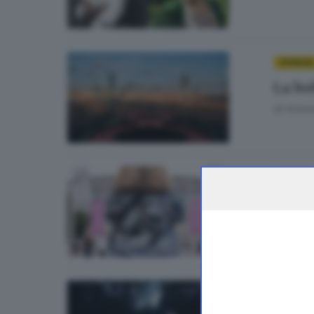
OPINIONI
La bol
di
Antoni
MUSICA
Perch
di
Sara P
MUSICA