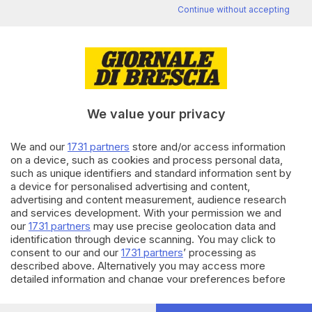
meno burocrazia
Continue without accepting
di
Stefano Martinelli
23.01.2024
GARDA
Operaio morto carbonizzato
alla Feralpi, l'ipotesi di un
We value your privacy
malore per Fabrizio Bignotti
We and our
1731 partners
store and/or access information
BRESCIA E HINTERLAND
on a device, such as cookies and process personal data,
20.01.2024
such as unique identifiers and standard information sent by
Rischio paralisi per migliaia di
a device for personalised advertising and content,
appalti: la nuova piattaforma
advertising and content measurement, audience research
rallenta le pratiche
and services development. With your permission we and
our
1731 partners
may use precise geolocation data and
di
Marco Tedoldi
identification through device scanning. You may click to
consent to our and our
1731 partners
’ processing as
Carica altri articoli
described above. Alternatively you may access more
detailed information and change your preferences before
consenting or to refuse consenting. Please note that some
processing of your personal data may not require your