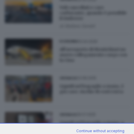
Voli cancellati e caro
carburante, quando è possibile
il rimborso
di
Stefano Zanotti
10.04.2026
ECONOMIA
All’aeroporto di Montichiari un
nuovo collegamento cargo con
la Cina
03.08.2025
CRONACA
Liquidi nel bagaglio a mano, è
già caos: rischio di costi extra
28.07.2025
CRONACA
Liquidi nel bagaglio a mano: a
Orio senza limiti da novembre
Continue without accepting