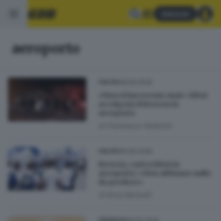
Abbonati
aeroporto
08.06.2026
CALCIO
«Non vi lasceremo mai»: tifosi
accolgono il Brescia in
aeroporto
di
Francesco Venturini
06.06.2026
CALCIO
Brescia, carica tifosi in
aeroporto: «Non abbiamo nulla
da perdere»
di
Erica Bariselli
09.05.2026
CRONACA