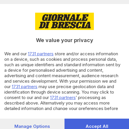
di
Nada El Khattab
08.07.2025
CRONACA
Tragedia all’aeroporto di Orio,
muore risucchiato dal motore di
un aereo
We value your privacy
We and our
1731 partners
store and/or access information
01.11.2024
QUALITÀ DELLA VITA
on a device, such as cookies and process personal data,
Un bresciano su cinque è
such as unique identifiers and standard information sent by
penalizzato per i viaggi in treno
a device for personalised advertising and content,
e aereo
advertising and content measurement, audience research
di
Elio Montanari
and services development. With your permission we and
our
1731 partners
may use precise geolocation data and
identification through device scanning. You may click to
Carica altri articoli
consent to our and our
1731 partners
’ processing as
described above. Alternatively you may access more
detailed information and change your preferences before
consenting or to refuse consenting. Please note that some
processing of your personal data may not require your
consent, but you have a right to object to such processing.
Manage Options
Accept All