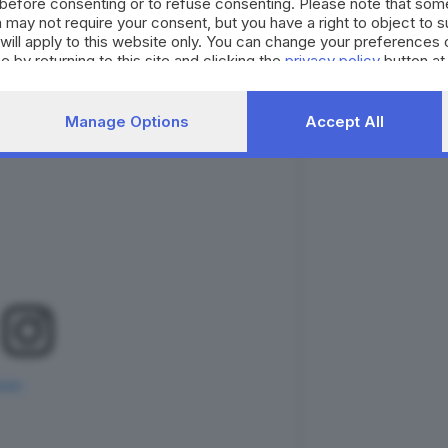
before consenting or to refuse consenting. Please note that som
a in cui entreranno in funzione i macchinari dotati di
 may not require your consent, but you have a right to object to 
will apply to this website only. You can change your preferences 
ea dedicata ai controlli di sicurezza.
e by returning to this site and clicking the
privacy policy
button at
Manage Options
Accept All
gram