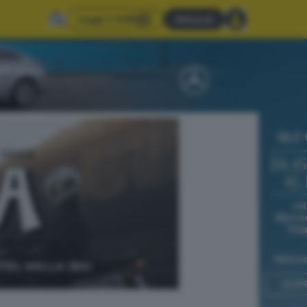
Leggi il GdB
Abbonati