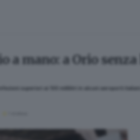
io a mano: a Orio senza 
fezioni superiori ai 100 millilitri in alcuni aeroporti ita
1
' di lettura