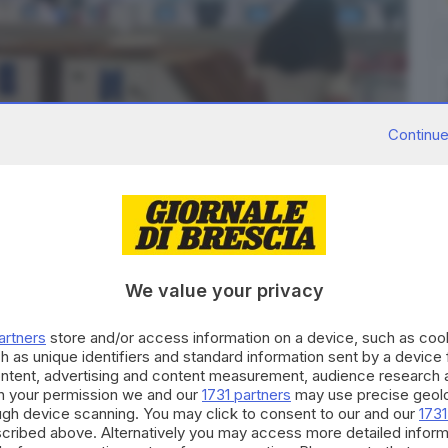
Continue
We value your privacy
artners
store and/or access information on a device, such as co
aeroporti - Foto Ansa © www.giornaledibrescia.it
h as unique identifiers and standard information sent by a device
ontent, advertising and content measurement, audience research 
lgono le nuove norme
: Roma Fiumicino, Milano Linate,
h your permission we and our
1731 partners
may use precise geolo
 e Torino Caselle.
ough device scanning. You may click to consent to our and our
1731
cribed above. Alternatively you may access more detailed infor
e portare con sé i contenitori di liquidi oltre i 100