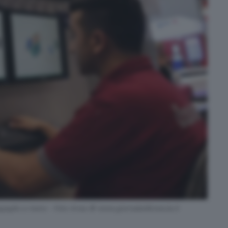
agaglio a mano - Foto Ansa © www.giornaledibrescia.it