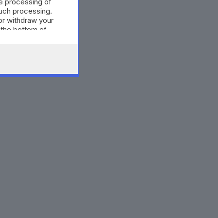
e processing of
such processing.
or withdraw your
 the bottom of