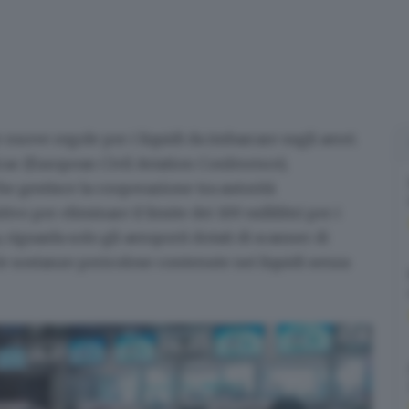
e nuove regole per i liquidi da imbarcare sugli aerei
.
Ecac (European Civil Aviation Conference),
e gestisce la cooperazione tra autorità
tivo per eliminare il limite dei 100 millilitri per i
a, riguarda solo gli aeroporti dotati di scanner di
e le sostanze pericolose contenute nei liquidi senza