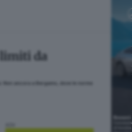
limiti da
liani. Non ancora a Bergamo, dove le norme
ADV