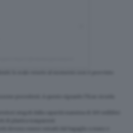
ergamo Airport (@milanbergamoairport)
imiti: lo scalo veneto al momento non è provvisto
 norme precedenti
. A questo riguardo l’Ecac ricorda
enitori singoli
dalla capacità massima di 100 millilitri
ti di plastica trasparenti
etti
devono essere estratti dal bagaglio a mano
e