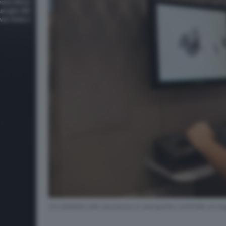
Un addetto alla sicurezza in aeroporto controlla un b