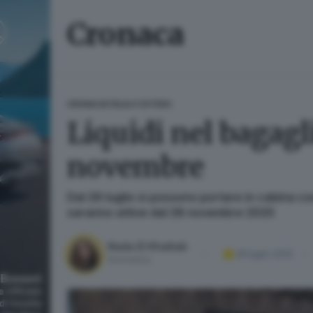
Cronaca
CRONACA
ITALIA E ESTERO
Liquidi nel bagagl
novembre
Dal 26 luglio si possono portare in cabina con
saranno attive dal 28 novembre 2025
Nada El Khattab
28 luglio 2025
Giornalista