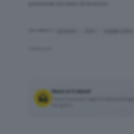
posizionati sul nastro di sicurezza.
aeroporto
Ecac
bagagli a mano
ARGOMENTI
CONDIVIDI
News in 5 minuti
Cosa è successo oggi? A metà pomeriggio 
del giorno.