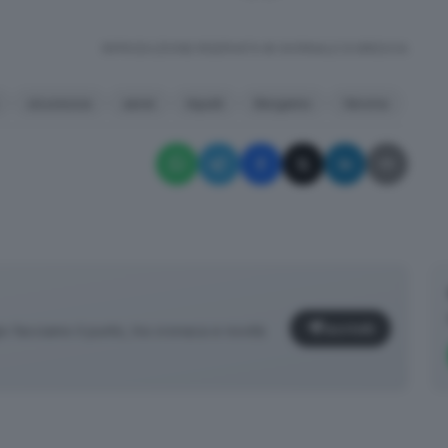
RIPRODUZIONE RISERVATA © GIORNALE DI BRESCIA
sicurezza
aerei
liquidi
Bergamo
Verona
Iscriviti
facciamo il punto, tra cronaca e novità