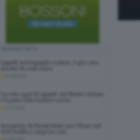
SUGGERITI PER TE
Liquidi nel bagaglio a mano, è già caos:
rischio di costi extra
03.08.2025
Un volo ogni 10 minuti: sul Monte Orfano
c'è parecchio traffico aereo
31.01.2026
Aeroporto di Montichiari: per l’Enac nel
2025 traffico cargo in calo
11.05.2026