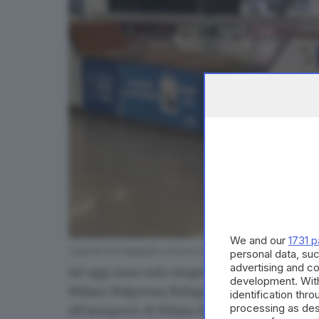
We and our
1731 p
Liquidi nel bagaglio a mano senza limiti, per ora in 5 
personal data, suc
advertising and c
Ad oggi
sono solo cinque gli scali in cui va
development. Wit
Milano Malpensa, Bologna Guglielmo Marconi
identification thr
processing as des
All’aeroporto di Milano Bergamo
sarà possibil