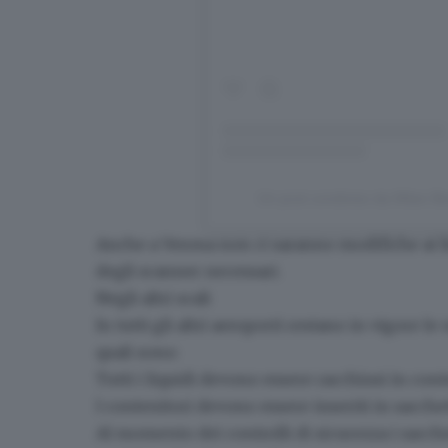
Un post condiviso da Milan B
Anche a Verona non ci saranno modifiche ai l
degli scanner necessari.
Negli altri scali
In tutti gli altri aeroporti
restano in vigore le
quali sono:
Tutti i liquidi devono essere racchiusi
in cont
I contenitori devono essere inseriti in
sacchet
Al momento dei controlli di sicurezza i sacch