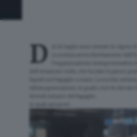
D
al 26 luglio sono entrate in vigore
l
La notizia arriva direttamente dall’
l’organizzazione intergovernativa ch
dell’aviazione civile, che ha dato il parere posi
liquidi nel bagaglio a mano.
La novità, tuttavi
ultima generazione
, in grado cioè di rilevar
doverli estrarre dal bagaglio.
In quali aeroporti