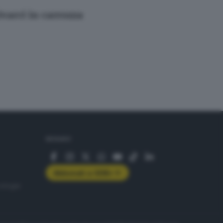
varci in carrozza
SEGUICI
Abbonati a GDB+
rologie