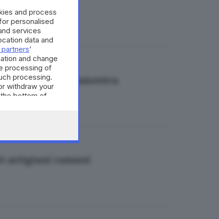
okies and process
 for personalised
and services
cation data and
 partners
’
mation and change
e processing of
such processing.
di Garda e la Valcamonica
or withdraw your
 the bottom of
ri artigiani camuni