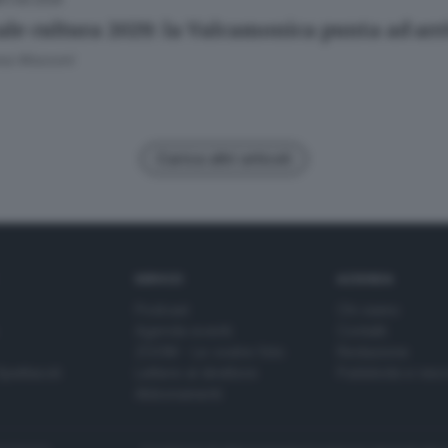
ale cultura 2029: la Valcamonica punta ad arri
ana Mossoni
Carica altri articoli
SERVIZI
AZIENDA
Podcast
Chi siamo
Agenda eventi
Contatti
ZOOM - Le vostre foto
Redazione
Spettacoli
Lettere al direttore
Pubblicità e nec
Abbonamenti