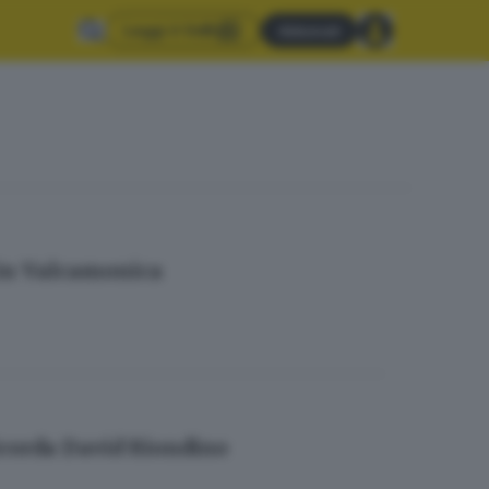
Leggi il GdB
Abbonati
e in Valcamonica
icorda David Riondino