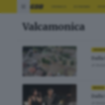
CRONACA
ECONOMIA
SPO
Valcamonica
CRONAC
Dalla
di
Giuli
MUSICA
Dallo
di
Giuli