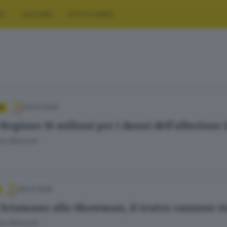
RT
CULTURA
FOTO E VIDEO
29.07.2026
A
 Regione 18 milioni per i danni dell’alluvion
ana Mossoni
28.07.2026
 Sciamano allo Showman, il teatro canzone r
ana Mossoni