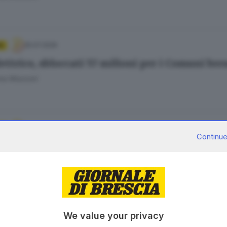
25.07.2026
A
ettrico, sbloccati 57 milioni per i Comuni bre
ana Mossoni
24.07.2026
A
Continue
 il progetto Imago accelera ed entra nella fase
ana Mossoni
22.07.2026
We value your privacy
i di confine, 26,5 milioni per 18 progetti bre