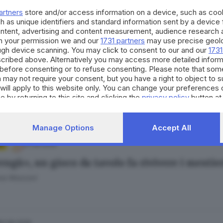
ana Mossoni
artners
store and/or access information on a device, such as co
h as unique identifiers and standard information sent by a device
ontent, advertising and content measurement, audience research 
h your permission we and our
1731 partners
may use precise geolo
ough device scanning. You may click to consent to our and our
1731
cribed above. Alternatively you may access more detailed infor
22.07.2026
A
before consenting or to refuse consenting. Please note that som
 may not require your consent, but you have a right to object to 
ale cultura 2029: derby bresciano tra il Lago 
will apply to this website only. You can change your preferences 
e Bottura
e by returning to this site and clicking the
privacy policy
button at
Manage Options
Accept All
27.06.2026
A
ngù», un gioco da tavolo fa rivivere i mestie
ana Mossoni
01.06.2026