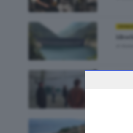
CRONAC
Idroel
di
Giuli
CRONAC
Ceto,
di
Giuli
CRONACA
Comun