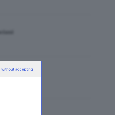
sciani
 without accepting
 decisiva
sciani