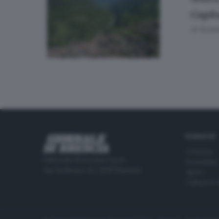
Capit
di
Giuli
RUBRICHE
Cronaca
Editoriale Bresciana S.p.A.
Economia
Via Solferino 22, 25121 Brescia
Sport
Cultura e 