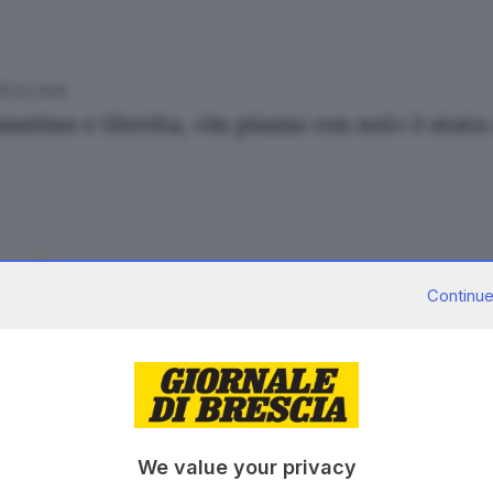
15.02.2026
austino e Giovita, «In piazza con noi» è stata
03.02.2026
A
Continue
sta di San Faustino a Chiari: luna park, premi
e Piacentini
30.10.2025
We value your privacy