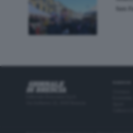
San Fa
RUBRICHE
Cronaca
Editoriale Bresciana S.p.A.
Economia
Via Solferino 22, 25121 Brescia
Sport
Cultura e 