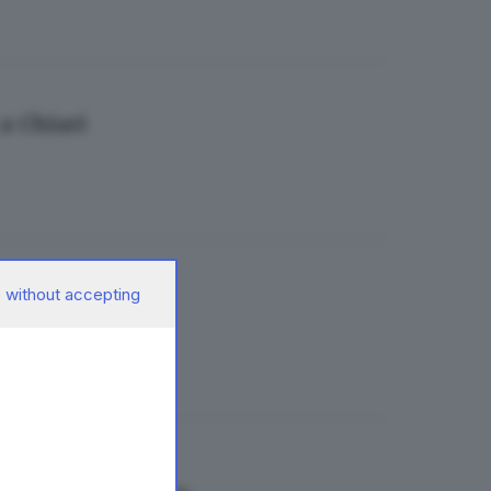
 a Chiari
 without accepting
 e 59 bancarelle