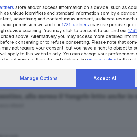
ici anni dalla protesta della gru: «Brescia s
artners
store and/or access information on a device, such as co
Bertoli
h as unique identifiers and standard information sent by a device
ontent, advertising and content measurement, audience research 
h your permission we and our
1731 partners
may use precise geolo
ough device scanning. You may click to consent to our and our
1731
cribed above. Alternatively you may access more detailed infor
28.05.2025
before consenting or to refuse consenting. Please note that som
 coltellate in San Faustino, due arresti e una
 may not require your consent, but you have a right to object to 
will apply to this website only. You can change your preferences 
Bertoli
e by returning to this site and clicking the
privacy policy
button at
Manage Options
Accept All
15.02.2025
austino, alla messa il Vangelo letto anche in
esco Alberti
15.02.2025