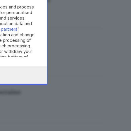
empre accogliente»
okies and process
 for personalised
and services
cation data and
 partners
’
mation and change
e processing of
 denuncia
such processing.
or withdraw your
 the bottom of
 ucraino