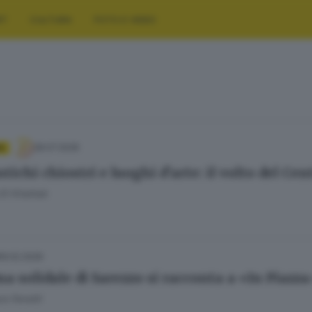
RT
CULTURA
FOTO E VIDEO
28.07.2026
A
tichi chiostri e luoghi d’arte: il volto del Ce
El Khattab
19.02.2026
ma solidale di Sarezzo si racconta a «In Piazz
a Fenotti