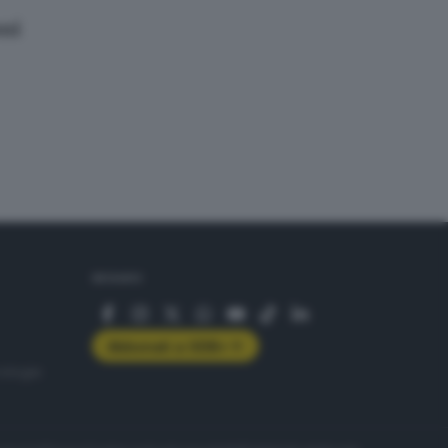
oni
SEGUICI
Abbonati a GDB+
rologie