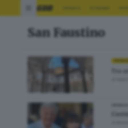
CRONACA
ECONOMIA
SPO
San Faustino
CRONAC
Tra an
di
Nada 
CRONACA
L’ani
di
Barbar