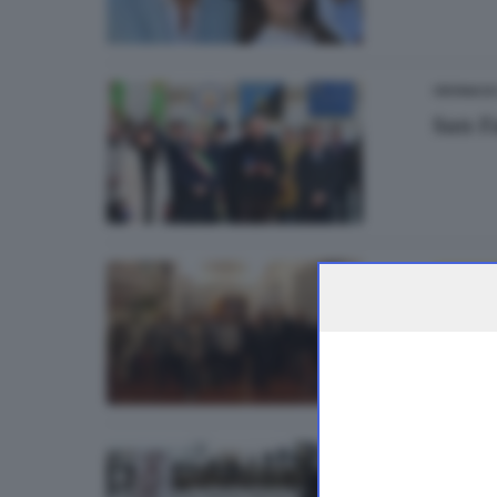
CRONACA
San F
CRONAC
La fe
di
Daniel
STORIE