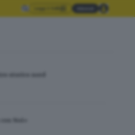
Leggi il GdB
Abbonati
ntro storico nord
a con Noi»