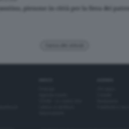
ustino, pienone in città per la fiera dei patr
Carica altri articoli
SERVIZI
AZIENDA
Podcast
Chi siamo
Agenda eventi
Contatti
ZOOM - Le vostre foto
Redazione
Spettacoli
Lettere al direttore
Pubblicità e nec
Abbonamenti