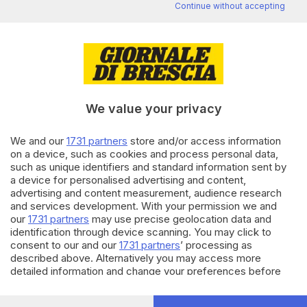
Centrale dello spaccio nella
Continue without accepting
casa del progetto solidale:
quattro arresti
di
Paolo Bertoli
25.05.2026
STORIE
A 12 anni raccoglie fondi per
We value your privacy
donare un defibrillatore ai vigili
di
Enrico Giustacchini
We and our
1731 partners
store and/or access information
on a device, such as cookies and process personal data,
such as unique identifiers and standard information sent by
23.05.2026
CRONACA
a device for personalised advertising and content,
Sembra rubare una bici, ma sta
advertising and content measurement, audience research
spacciando: arrestato
and services development. With your permission we and
di
Paolo Bertoli
our
1731 partners
may use precise geolocation data and
identification through device scanning. You may click to
consent to our and our
1731 partners
’ processing as
Carica altri articoli
described above. Alternatively you may access more
detailed information and change your preferences before
consenting or to refuse consenting. Please note that some
processing of your personal data may not require your