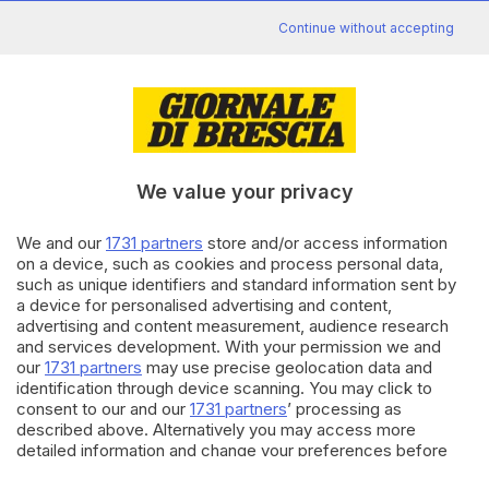
nega le accuse di tortura: «In
Siria non per combattere»
Continue without accepting
di
Paolo Bertoli
04.12.2023
BRESCIA E HINTERLAND
Terrorismo, due arresti a
Brescia per propaganda
jihadista
We value your privacy
di
Andrea Cittadini
We and our
1731 partners
store and/or access information
on a device, such as cookies and process personal data,
BRESCIA E HINTERLAND
such as unique identifiers and standard information sent by
14.11.2022
a device for personalised advertising and content,
Foreign fighter nega le accuse
advertising and content measurement, audience research
di tortura. La vittima:
and services development. With your permission we and
«Costretto alla sedia elettrica»
our
1731 partners
may use precise geolocation data and
di
Andrea Cittadini
identification through device scanning. You may click to
consent to our and our
1731 partners
’ processing as
described above. Alternatively you may access more
Carica altri articoli
detailed information and change your preferences before
consenting or to refuse consenting. Please note that some