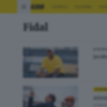
CRONACA
ECONOMIA
SPO
Fidal
ALTRI SP
Jacob
ALTRI S
Atlet
di
Mario 