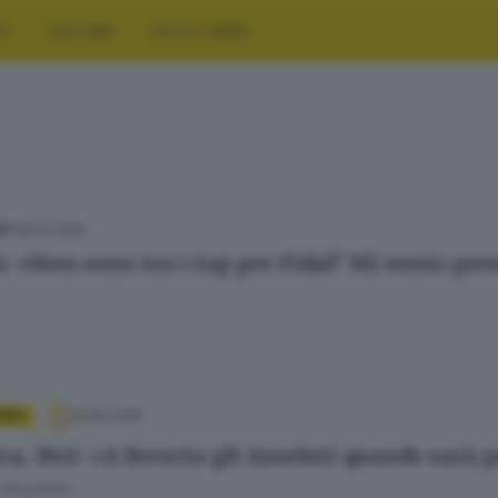
RT
CULTURA
FOTO E VIDEO
09.12.2025
ORT
s: «Non sono tra i top per Fidal? Mi sento pre
15.06.2025
PORT
ica, Mei: «A Brescia gli Assoluti quando sarà
Nicoliello