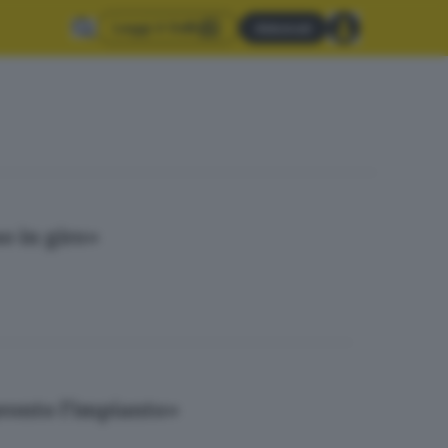
Leggi il GdB
Abbonati
so in giro»
 pronto l’impianto»