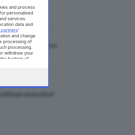
okies and process
 for personalised
and services
cation data and
 partners
’
mation and change
e processing of
 di atletica leggera
such processing.
or withdraw your
 the bottom of
 problemi muscolari