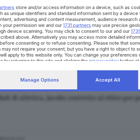
artners
store and/or access information on a device, such as co
h as unique identifiers and standard information sent by a device
ontent, advertising and content measurement, audience research 
h your permission we and our
1731 partners
may use precise geolo
ough device scanning. You may click to consent to our and our
1731
cribed above. Alternatively you may access more detailed infor
12.2022
before consenting or to refuse consenting. Please note that som
l Jacobs è atleta dell’anno per la Federazione
 may not require your consent, but you have a right to object to 
will apply to this website only. You can change your preferences 
e by returning to this site and clicking the
privacy policy
button at
Manage Options
Accept All
17.07.2022
ORT
li di atletica, Jacobs costretto al ritiro per
18.06.2022
ORT