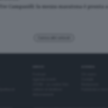
 Tre Campanili: la mezza maratona è pronta a
Carica altri articoli
SERVIZI
AZIENDA
Podcast
Chi siamo
Agenda eventi
Contatti
ZOOM - Le vostre foto
Redazione
Spettacoli
Lettere al direttore
Pubblicità e nec
Abbonamenti