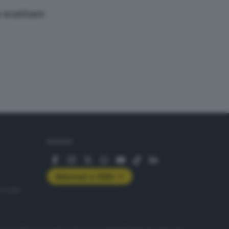
 scattare
SEGUICI
Abbonati a GDB+
rologie