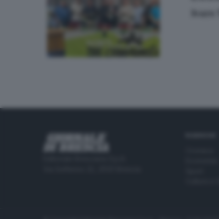
Ivars
RUBRICHE
Cronaca
Editoriale Bresciana S.p.A.
Economia
Via Solferino 22, 25121 Brescia
Sport
Cultura e 