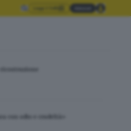
Leggi il GdB
Abbonati
 ricostruzione
ra con odio e crudeltà»