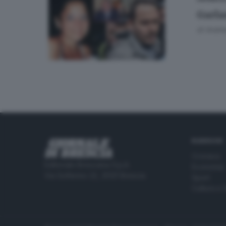
Garla
di
Andrea
RUBRICHE
Cronaca
Editoriale Bresciana S.p.A.
Economia
Via Solferino 22, 25121 Brescia
Sport
Cultura e 