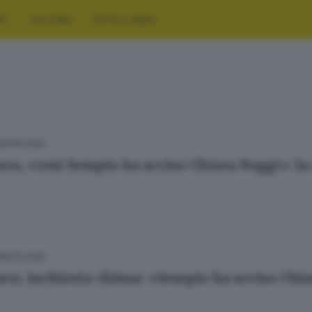
RT
CULTURA
FOTO E VIDEO
09.05.2026
sco, «così Sempio ha ucciso Chiara Poggi»: la
08.05.2026
sco, inchiesta chiusa: «Sempio ha ucciso Chia