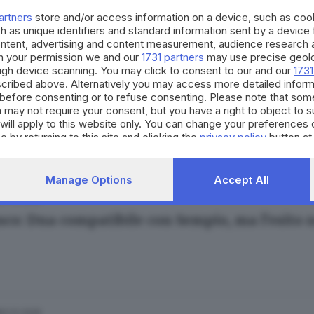
artners
store and/or access information on a device, such as co
h as unique identifiers and standard information sent by a device
ontent, advertising and content measurement, audience research 
h your permission we and our
1731 partners
may use precise geolo
ough device scanning. You may click to consent to our and our
1731
cribed above. Alternatively you may access more detailed infor
23.03.2026
before consenting or to refuse consenting. Please note that som
to di Garlasco, «Chiara Poggi ha lottato a lu
 may not require your consent, but you have a right to object to 
will apply to this website only. You can change your preferences 
e by returning to this site and clicking the
privacy policy
button at
Manage Options
Accept All
04.12.2025
sco: Dna compatibile con Sempio, ma l’esito n
02.12.2025