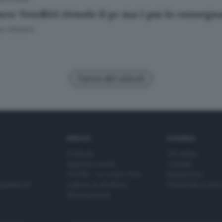
sco: Venditti rivuole il pc ma i pm lo consegn
 Cittadini
Carica altri articoli
SERVIZI
AZIENDA
Podcast
Chi siamo
Agenda eventi
Contatti
ZOOM - Le vostre foto
Redazione
Spettacoli
Lettere al direttore
Pubblicità e nec
Abbonamenti