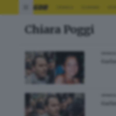
CRONACA
ECONOMIA
SPO
Chiara Poggi
CRONACA
Garla
CRONACA
Garla