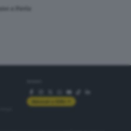
ano a Pavia
SEGUICI
Abbonati a GDB+
rologie