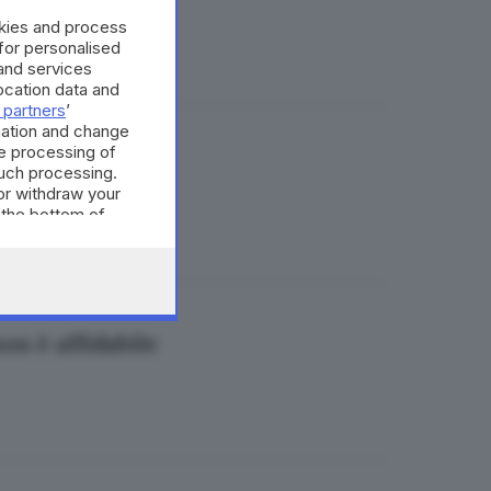
okies and process
 for personalised
and services
cation data and
 partners
’
mation and change
e processing of
ngo»
such processing.
or withdraw your
 the bottom of
on è affidabile