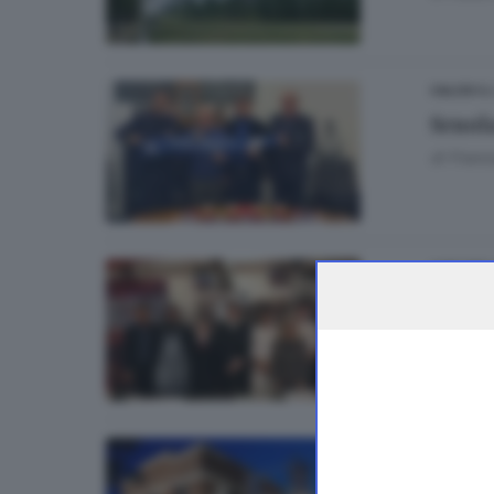
16
CALCIO
Scuol
di
Franc
CHEF PER
Baccal
di
Franc
STRADA