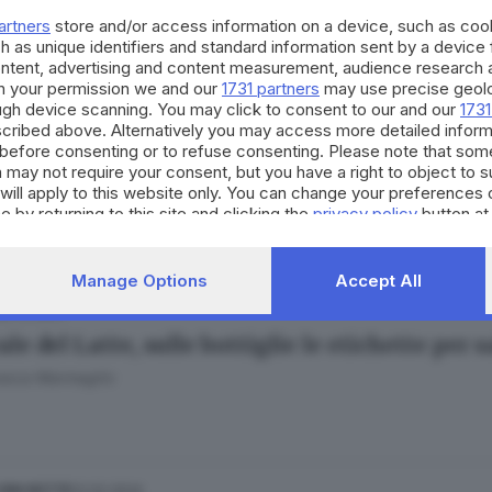
trale del Latte di Brescia: risultati ed etica
artners
store and/or access information on a device, such as co
o Baffelli
h as unique identifiers and standard information sent by a device
ontent, advertising and content measurement, audience research 
h your permission we and our
1731 partners
may use precise geolo
ough device scanning. You may click to consent to our and our
1731
cribed above. Alternatively you may access more detailed infor
27.03.2025
 UNA NOTTE
before consenting or to refuse consenting. Please note that som
le del Latte, tra classici intramontabili e fu
 may not require your consent, but you have a right to object to 
will apply to this website only. You can change your preferences 
esca Roman
e by returning to this site and clicking the
privacy policy
button at
Manage Options
Accept All
20.12.2024
le del Latte, sulle bottiglie le etichette per s
esca Marmaglio
22.02.2024
 UNA NOTTE