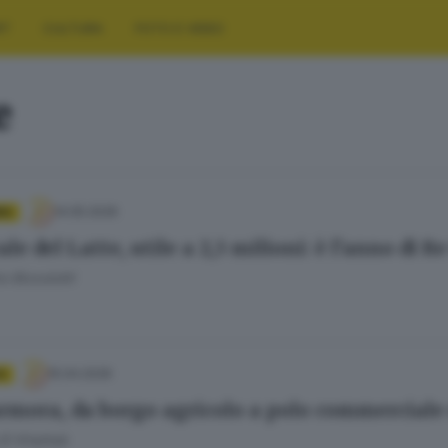
RT
CULTURA
FOTO E VIDEO
e
14.05.2026
IA
le del Latte, utile a 2,3 milioni: è l’anno di 
o Bissolotti
15.04.2026
A
mora, da borgo agricolo a polo commerciale 
El Khattab