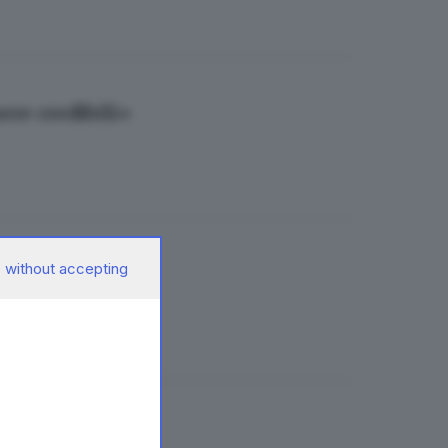
ere credibili»
 without accepting
r food