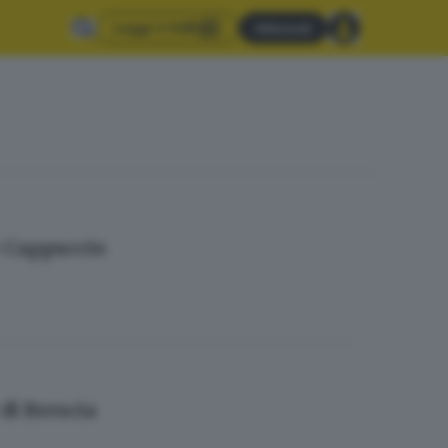
Leggi il GdB
Abbonati
Re Cappuccio
di Brescia