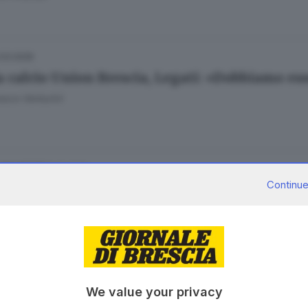
.03.2026
a calcio Union Brescia, Legati: «Dobbiamo ess
esco Venturini
19.02.2026
 UNA NOTTE
Continue
à e tiramisù: il Dandolo trova la via del finge
esca Roman
18.08.2025
 FACENDO
We value your privacy