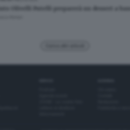
ituto Olivelli Putelli preparerà un dessert a 
esca Roman
Carica altri articoli
SERVIZI
AZIENDA
Podcast
Chi siamo
Agenda eventi
Contatti
ZOOM - Le vostre foto
Redazione
Spettacoli
Lettere al direttore
Pubblicità e nec
Abbonamenti