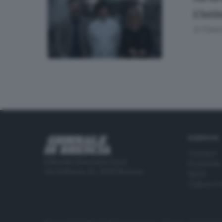
L’ist
di
Franc
RUBRICHE
Cronaca
Editoriale Bresciana S.p.A.
Economia
Via Solferino 22, 25121 Brescia
Sport
Cultura e 