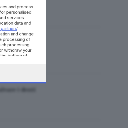
okies and process
 for personalised
and services
cation data and
 partners
’
mation and change
e processing of
turo sostenibile
such processing.
or withdraw your
 the bottom of
alvare i denti