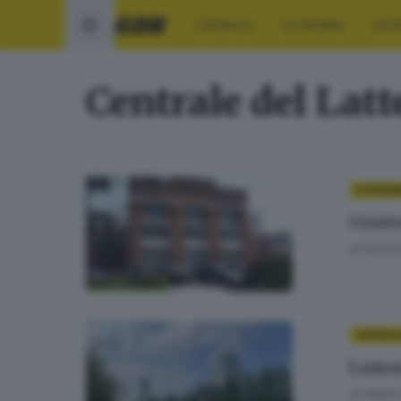
CRONACA
ECONOMIA
SPO
Centrale del Latt
ECONOM
Centra
di
Ermini
CRONAC
Lamar
di
Nada 