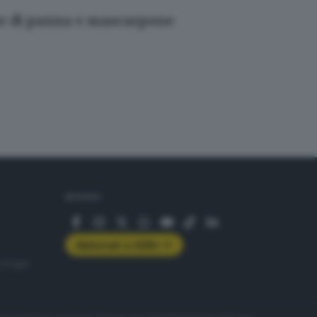
base di panna e mascarpone
SEGUICI
Abbonati a GDB+
rologie